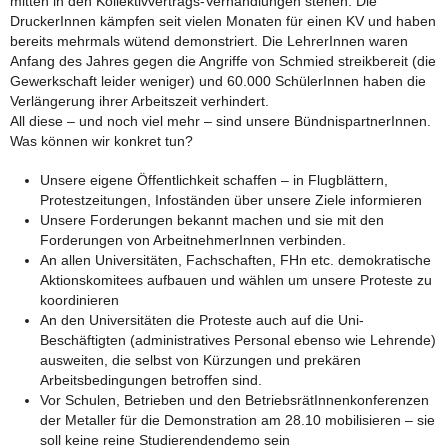
mitten in den Kollektivvertrags-Verhandlungen stehen. Die
DruckerInnen kämpfen seit vielen Monaten für einen KV und haben
bereits mehrmals wütend demonstriert. Die LehrerInnen waren
Anfang des Jahres gegen die Angriffe von Schmied streikbereit (die
Gewerkschaft leider weniger) und 60.000 SchülerInnen haben die
Verlängerung ihrer Arbeitszeit verhindert.
All diese – und noch viel mehr – sind unsere BündnispartnerInnen.
Was können wir konkret tun?
Unsere eigene Öffentlichkeit schaffen – in Flugblättern,
Protestzeitungen, Infoständen über unsere Ziele informieren
Unsere Forderungen bekannt machen und sie mit den
Forderungen von ArbeitnehmerInnen verbinden.
An allen Universitäten, Fachschaften, FHn etc. demokratische
Aktionskomitees aufbauen und wählen um unsere Proteste zu
koordinieren
An den Universitäten die Proteste auch auf die Uni-
Beschäftigten (administratives Personal ebenso wie Lehrende)
ausweiten, die selbst von Kürzungen und prekären
Arbeitsbedingungen betroffen sind.
Vor Schulen, Betrieben und den BetriebsrätInnenkonferenzen
der Metaller für die Demonstration am 28.10 mobilisieren – sie
soll keine reine Studierendendemo sein