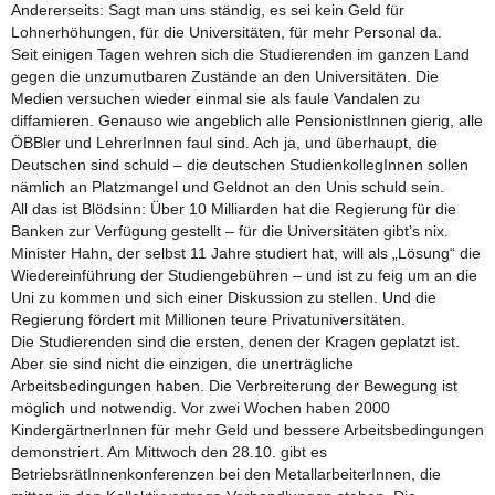
Andererseits: Sagt man uns ständig, es sei kein Geld für
Lohnerhöhungen, für die Universitäten, für mehr Personal da.
Seit einigen Tagen wehren sich die Studierenden im ganzen Land
gegen die unzumutbaren Zustände an den Universitäten. Die
Medien versuchen wieder einmal sie als faule Vandalen zu
diffamieren. Genauso wie angeblich alle PensionistInnen gierig, alle
ÖBBler und LehrerInnen faul sind. Ach ja, und überhaupt, die
Deutschen sind schuld – die deutschen StudienkollegInnen sollen
nämlich an Platzmangel und Geldnot an den Unis schuld sein.
All das ist Blödsinn: Über 10 Milliarden hat die Regierung für die
Banken zur Verfügung gestellt – für die Universitäten gibt’s nix.
Minister Hahn, der selbst 11 Jahre studiert hat, will als „Lösung“ die
Wiedereinführung der Studiengebühren – und ist zu feig um an die
Uni zu kommen und sich einer Diskussion zu stellen. Und die
Regierung fördert mit Millionen teure Privatuniversitäten.
Die Studierenden sind die ersten, denen der Kragen geplatzt ist.
Aber sie sind nicht die einzigen, die unerträgliche
Arbeitsbedingungen haben. Die Verbreiterung der Bewegung ist
möglich und notwendig. Vor zwei Wochen haben 2000
KindergärtnerInnen für mehr Geld und bessere Arbeitsbedingungen
demonstriert. Am Mittwoch den 28.10. gibt es
BetriebsrätInnenkonferenzen bei den MetallarbeiterInnen, die