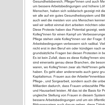
Gesundheitsbereich, Pfleger*innen und auch Met
um bessere Arbeitsbedingungen und höhere Löhn
Menschen, haben sich solidarisch gezeigt mit die
wir alle auf ein gutes Gesundheitssystem und B
auch weil die meisten von uns Menschen kennen,
weil wir selbst einmal dort arbeiten möchten ode
Diese Proteste haben das Potential gezeigt, we
Kolleg*innen für einen Kampf um Verbesserungen
Pflege stehen viele Kolleg*innen vor der Frage: 
Arbeitsbedingungen verbessern sich radikal. Viel
nicht erst in den Beruf ein oder kündigen nach 
grundsätzliche Fragen bei diesen Protesten in 
Es ist kein Zufall, dass es diese Kolleg*innen si
sind einerseits genau diese Branchen, die beso
waren, wo Kolleg*innen zwar als Held*innen gefe
haben. Es geht aber andererseits auch ganz gr
Kapitalismus. Frauen aus der Arbeiter*innenklass
Pflege-, und Sorgearbeit, sondern auch die unbe
Milliarden dadurch, dass Frauen unbezahlte Pfl
und Hausarbeit leisten. All das ist die Basis für P
ungleiche Stellung von Frauen in diesem Syst
bessere Arbeitsbedingungen und um ein öffentli
Bildungssystem auch darum gehen, diese Tätigkei