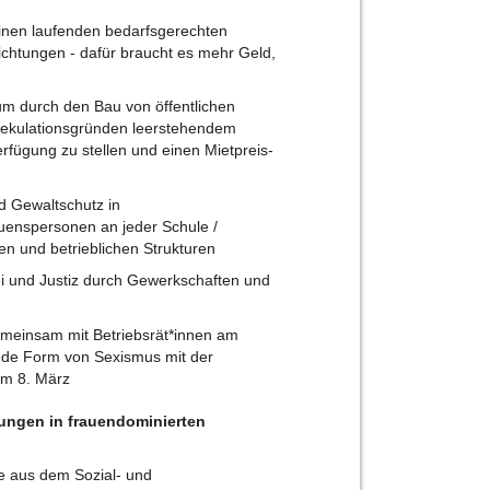
 einen laufenden bedarfsgerechten
chtungen - dafür braucht es mehr Geld,
um durch den Bau von öffentlichen
kulationsgründen leerstehendem
fügung zu stellen und einen Mietpreis-
d Gewaltschutz in
auenspersonen an jeder Schule /
en und betrieblichen Strukturen
ei und Justiz durch Gewerkschaften und
meinsam mit Betriebsrät*innen am
ede Form von Sexismus mit der
am 8. März​
gungen in frauendominierten
e aus dem Sozial- und