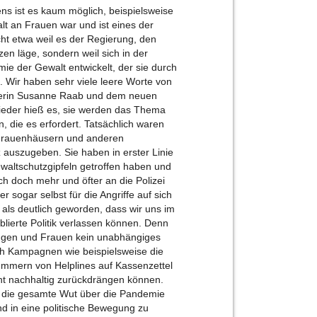
s ist es kaum möglich, beispielsweise
t an Frauen war und ist eines der
cht etwa weil es der Regierung, den
en läge, sondern weil sich in der
e der Gewalt entwickelt, der sie durch
ir haben sehr viele leere Worte von
terin Susanne Raab und dem neuen
eder hieß es, sie werden das Thema
, die es erfordert. Tatsächlich waren
n Frauenhäusern und anderen
 auszugeben. Sie haben in erster Linie
ewaltschutzgipfeln getroffen haben und
ch doch mehr und öfter an die Polizei
 sogar selbst für die Angriffe auf sich
 als deutlich geworden, dass wir uns im
lierte Politik verlassen können. Denn
ringen und Frauen kein unabhängiges
h Kampagnen wie beispielsweise die
mmern von Helplines auf Kassenzettel
icht nachhaltig zurückdrängen können.
en die gesamte Wut über die Pandemie
nd in eine politische Bewegung zu