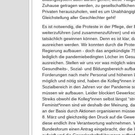
Zuhause getragen werden, zu gesellschaftlich
Privaten herauszuholen, weil es um Unabhängigke
Gleichstellung aller Geschlechter geht!
Es ist notwendig, die Proteste in der Pflege, de
weiterzuführen (und zusammenzuführen) und eine
tatsächlich gewinnen können. Denn es ist klar, 
ausreichen werden. Wir konnten durch die Prote
Regierung aufbauen - doch das angekündigte 750
lediglich die pandemiebedingten Löcher im Gesu
ausreichen. Stellen wir uns vor was möglich wä
Gesundheits-, Sozial- und Bildungsbereich auf
Forderungen nach mehr Personal und höheren L
möglich und nötig sind, haben die Kolleg*innen 
Sozialbereich in den Jahren vor der Pandemie sc
müssen wir aufbauen. Leider blockiert Gewerksc
Streiks obwohl die Kolleg*innen selbst längst “stre
Feminist*innen sind wir deshalb der Meinung, das
an der Basis durch Aktionen organisieren müss
8. März und gleichzeitig den Druck auf die Gew
diese endlich ihre Verantwortung wahrnehmen. 
Bundesforum einen Antrag eingebracht, der die 
aufwirft und die Gewerkschaftsführungen auffor