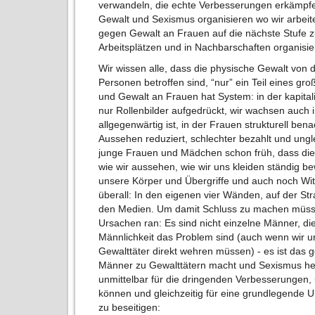
verwandeln, die echte Verbesserungen erkämpf
Gewalt und Sexismus organisieren wo wir arbei
gegen Gewalt an Frauen auf die nächste Stufe 
Arbeitsplätzen und in Nachbarschaften organisie
Wir wissen alle, dass die physische Gewalt vo
Personen betroffen sind, “nur” ein Teil eines 
und Gewalt an Frauen hat System: in der kapital
nur Rollenbilder aufgedrückt, wir wachsen auch i
allgegenwärtig ist, in der Frauen strukturell benac
Aussehen reduziert, schlechter bezahlt und ung
junge Frauen und Mädchen schon früh, dass die 
wie wir aussehen, wie wir uns kleiden ständig be
unsere Körper und Übergriffe und auch noch Wi
überall: In den eigenen vier Wänden, auf der Stra
den Medien. Um damit Schluss zu machen müsse
Ursachen ran: Es sind nicht einzelne Männer, die
Männlichkeit das Problem sind (auch wenn wir u
Gewalttäter direkt wehren müssen) - es ist das 
Männer zu Gewalttätern macht und Sexismus he
unmittelbar für die dringenden Verbesserungen,
können und gleichzeitig für eine grundlegende
zu beseitigen: