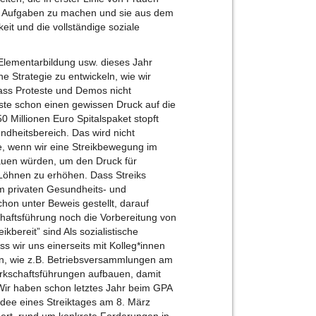
en Aufgaben zu machen und sie aus dem
it und die vollständige soziale
r Elementarbildung usw. dieses Jahr
 Strategie zu entwickeln, wie wir
dass Proteste und Demos nicht
ste schon einen gewissen Druck auf die
 Millionen Euro Spitalspaket stopft
ndheitsbereich. Das wird nicht
re, wenn wir eine Streikbewegung im
bauen würden, um den Druck für
öhnen zu erhöhen. Dass Streiks
im privaten Gesundheits- und
hon unter Beweis gestellt, darauf
haftsführung noch die Vorbereitung von
ikbereit” sind Als sozialistische
s wir uns einerseits mit Kolleg*innen
en, wie z.B. Betriebsversammlungen am
erkschaftsführungen aufbauen, damit
Wir haben schon letztes Jahr beim GPA
Idee eines Streiktages am 8. März
dert, rund um konkrete Forderungen in