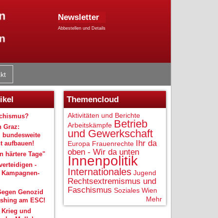
Newsletter
Abbestellen und Details
kt
ikel
Themencloud
Aktivitäten und Berichte
schismus?
Betrieb
Arbeitskämpfe
n Graz:
und Gewerkschaft
 bundesweite
Ihr da
 aufbauen!
Europa
Frauenrechte
oben - Wir da unten
 härtere Tage"
Innenpolitik
verteidigen -
Internationales
Jugend
r Kampagnen-
Rechtsextremismus und
Faschismus
Soziales
Wien
Gegen Genozid
Mehr
shing am ESC!
 Krieg und