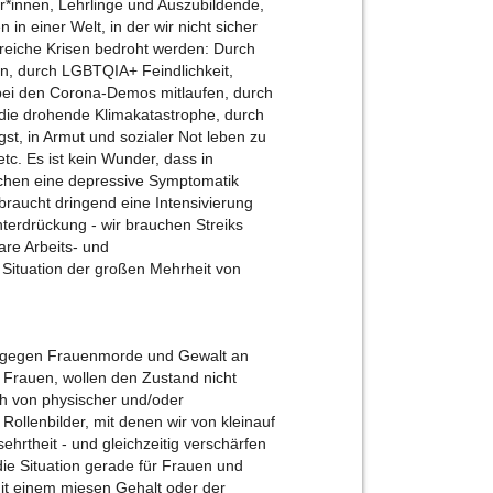
r*innen, Lehrlinge und Auszubildende,
 in einer Welt, in der wir nicht sicher
reiche Krisen bedroht werden: Durch
 durch LGBTQIA+ Feindlichkeit,
 bei den Corona-Demos mitlaufen, durch
 die drohende Klimakatastrophe, durch
st, in Armut und sozialer Not leben zu
c. Es ist kein Wunder, dass in
chen eine depressive Symptomatik
braucht dringend eine Intensivierung
erdrückung - wir brauchen Streiks
re Arbeits- und
Situation der großen Mehrheit von
te gegen Frauenmorde und Gewalt an
Frauen, wollen den Zustand nicht
ich von physischer und/oder
n Rollenbilder, mit denen wir von kleinauf
rtheit - und gleichzeitig verschärfen
 die Situation gerade für Frauen und
it einem miesen Gehalt oder der