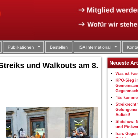
Jump to navigation
Publikationen
Bestellen
ISA International
Konta
Neueste Art
Streiks und Walkouts am 8.
Was ist Fa
KPÖ-Sieg i
Gemeinsam
Gegenmacht
"Es kommen
Streikrecht 
Gelungene
Auftakt!
Shitshow. 
und Pinkwa
Iran: Gegen