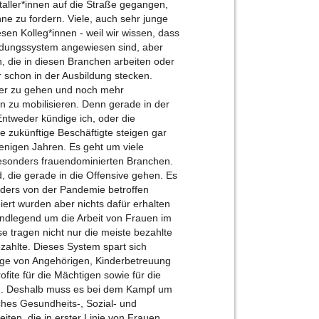
aller*innen auf die Straße gegangen,
e zu fordern. Viele, auch sehr junge
sen Kolleg*innen - weil wir wissen, dass
ildungssystem angewiesen sind, aber
 die in diesen Branchen arbeiten oder
r schon in der Ausbildung stecken.
iter zu gehen und noch mehr
 zu mobilisieren. Denn gerade in der
Entweder kündige ich, oder die
e zukünftige Beschäftigte steigen gar
wenigen Jahren. Es geht um viele
besonders frauendominierten Branchen.
nd, die gerade in die Offensive gehen. Es
nders von der Pandemie betroffen
iert wurden aber nichts dafür erhalten
undlegend um die Arbeit von Frauen im
e tragen nicht nur die meiste bezahlte
zahlte. Dieses System spart sich
ege von Angehörigen, Kinderbetreuung
rofite für die Mächtigen sowie für die
em. Deshalb muss es bei dem Kampf um
ches Gesundheits-, Sozial- und
ten, die in erster Linie von Frauen