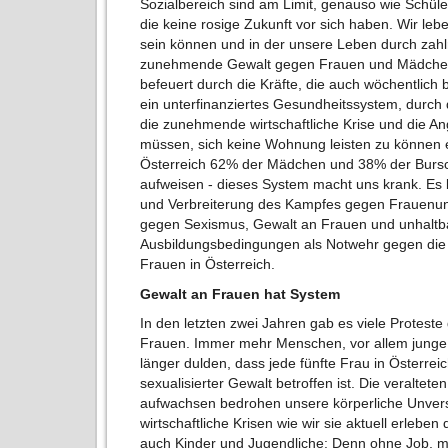
Sozialbereich sind am Limit, genauso wie Schüle
die keine rosige Zukunft vor sich haben. Wir leben
sein können und in der unsere Leben durch zahl
zunehmende Gewalt gegen Frauen und Mädchen,
befeuert durch die Kräfte, die auch wöchentlich
ein unterfinanziertes Gesundheitssystem, durch
die zunehmende wirtschaftliche Krise und die Ang
müssen, sich keine Wohnung leisten zu können et
Österreich 62% der Mädchen und 38% der Burs
aufweisen - dieses System macht uns krank. Es 
und Verbreiterung des Kampfes gegen Frauenunt
gegen Sexismus, Gewalt an Frauen und unhaltba
Ausbildungsbedingungen als Notwehr gegen die 
Frauen in Österreich.
Gewalt an Frauen hat System
In den letzten zwei Jahren gab es viele Protes
Frauen. Immer mehr Menschen, vor allem junge 
länger dulden, dass jede fünfte Frau in Österre
sexualisierter Gewalt betroffen ist. Die veraltete
aufwachsen bedrohen unsere körperliche Unverseh
wirtschaftliche Krisen wie wir sie aktuell erleben
auch Kinder und Jugendliche: Denn ohne Job, m