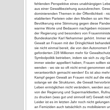
fehlenden Perspektive eines unabhängigen Leben
aus einer Gewaltbeziehung auszubrechen. Gewal
dominierenden Themen in der Öffentlichkeit - ni
etablierten Parteien oder den Medien so am Herz
Bevölkerung eine Stimmung gegen diese Pandemi
warme Worte und Bedauern nachgeben müssen. W
der Regierung und besonders von Frauenminis
Bundeskanzler Karl Nehammer gehört. Immer wi
Gewalt an Frauen mit der Dringlichkeit behandeln
sie nicht einmal bereit, die von den Autonome
geforderten 228 Millionen mehr für Gewaltschutz
Symbolpolitik betrieben, indem sie sich zu zig G
immer wieder appelliert haben, Frauen sollten si
wenden - wo sie so oft nicht ernst genommen oder
verantwortlich gemacht werden! Es ist also mehr
Kampf gegen Gewalt an Frauen nicht auf die etab
solange wir die Strukturen, die Gewalt hervorb
Leben ermöglichen nicht verändern, werden auc
von der Regierung und Supermarktketten, Rufnu
zu drucken (was gut und sinnvoll ist!) Gewalt n
Leider ist es im letzten Jahr noch nicht gelung
an Femiziden auch tatsächlich zu mobilisieren u