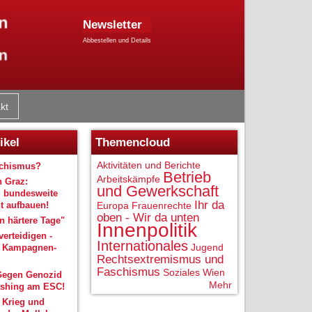
Newsletter
Abbestellen und Details
kt
ikel
Themencloud
Aktivitäten und Berichte
schismus?
Betrieb
Arbeitskämpfe
n Graz:
und Gewerkschaft
 bundesweite
Ihr da
 aufbauen!
Europa
Frauenrechte
oben - Wir da unten
 härtere Tage"
Innenpolitik
verteidigen -
Internationales
Jugend
r Kampagnen-
Rechtsextremismus und
Faschismus
Soziales
Wien
Gegen Genozid
Mehr
shing am ESC!
 Krieg und