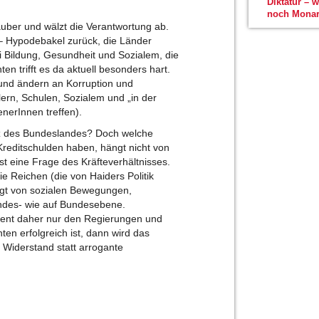
Diktatur – 
noch Monar
auber und wälzt die Verantwortung ab.
– Hypodebakel zurück, die Länder
ei Bildung, Gesundheit und Sozialem, die
 trifft es da aktuell besonders hart.
und ändern an Korruption und
älern, Schulen, Sozialem und „in der
enerInnen treffen).
venz des Bundeslandes? Doch welche
Kreditschulden haben, hängt nicht von
t eine Frage des Kräfteverhältnisses.
e Reichen (die von Haiders Politik
ngt von sozialen Bewegungen,
andes- wie auf Bundesebene.
ent daher nur den Regierungen und
ten erfolgreich ist, dann wird das
Widerstand statt arrogante