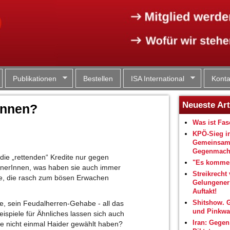
Jump to navigation
Publikationen
Bestellen
ISA International
Konta
Neueste Art
Innen?
Was ist Fa
KPÖ-Sieg i
Gemeinsam
Gegenmacht
 die „rettenden“ Kredite nur gegen
"Es kommen
tnerInnen, was haben sie auch immer
Streikrecht 
e, die rasch zum bösen Erwachen
Gelungene
Auftakt!
Shitshow. 
te, sein Feudalherren-Gehabe - all das
und Pinkwa
ispiele für Ähnliches lassen sich auch
Iran: Gegen
ie nicht einmal Haider gewählt haben?