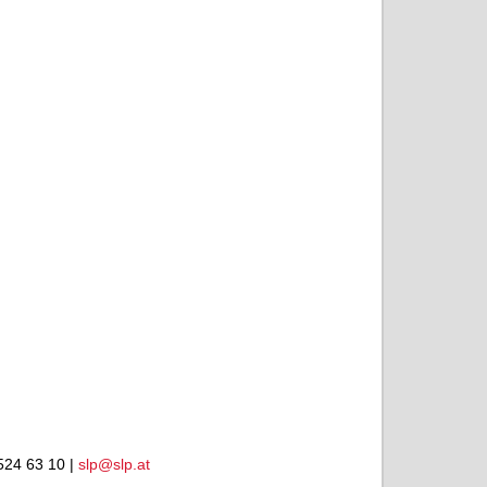
524 63 10 |
slp@slp.at