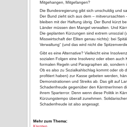
Mitgehangen, Mitgefangen?
Die Bundesregierung gibt sich unschuldig und s
Der Bund zieht sich aus dem – mitverursachten 
bleiben mit der Haftung übrig. Der Bund kürzt b
Länder müssen den Mangel verwalten. Und Kärnten
Die geplanten Kürzungen sind extrem unsozial (
Misswirtschaft der Eliten genau nichts): bei Spit
Verwaltung“ (und das wird nicht die Spitzenverdi
Gibt es eine Alternative? Vielleicht eine Insol
sozialen Folgen eine Insolvenz oder eben auch 
formalen Regeln und Paragraphen ab, sondern is
Ob es also zu Sozialkahlschlag kommt oder ob di
profitiert haben) zur Kasse gebeten werden, hä
Demonstrationen und Streiks ab. Das gilt auf L
Schadenfreude gegenüber den KärntnerInnen di
ihrem Sparterror. Denn wenn diese Politik in Kärn
Kürzungstempo überall zunehmen. Solidarischer 
Schadenfreude ist also angesagt.
Mehr zum Thema:
Kärnten