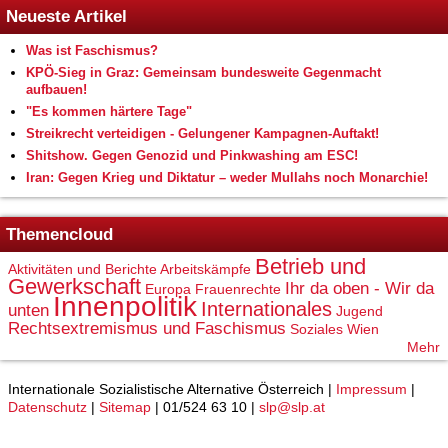
Neueste Artikel
Was ist Faschismus?
KPÖ-Sieg in Graz: Gemeinsam bundesweite Gegenmacht
aufbauen!
"Es kommen härtere Tage"
Streikrecht verteidigen - Gelungener Kampagnen-Auftakt!
Shitshow. Gegen Genozid und Pinkwashing am ESC!
Iran: Gegen Krieg und Diktatur – weder Mullahs noch Monarchie!
Themencloud
Betrieb und
Aktivitäten und Berichte
Arbeitskämpfe
Gewerkschaft
Ihr da oben - Wir da
Europa
Frauenrechte
Innenpolitik
Internationales
unten
Jugend
Rechtsextremismus und Faschismus
Soziales
Wien
Mehr
Internationale Sozialistische Alternative Österreich |
Impressum
|
Datenschutz
|
Sitemap
| 01/524 63 10 |
slp@slp.at