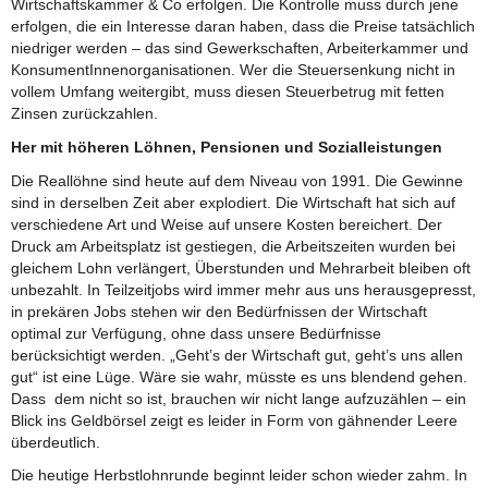
Wirtschaftskammer & Co erfolgen. Die Kontrolle muss durch jene
erfolgen, die ein Interesse daran haben, dass die Preise tatsächlich
niedriger werden – das sind Gewerkschaften, Arbeiterkammer und
KonsumentInnenorganisationen. Wer die Steuersenkung nicht in
vollem Umfang weitergibt, muss diesen Steuerbetrug mit fetten
Zinsen zurückzahlen.
Her mit höheren Löhnen, Pensionen und Sozialleistungen
Die Reallöhne sind heute auf dem Niveau von 1991. Die Gewinne
sind in derselben Zeit aber explodiert. Die Wirtschaft hat sich auf
verschiedene Art und Weise auf unsere Kosten bereichert. Der
Druck am Arbeitsplatz ist gestiegen, die Arbeitszeiten wurden bei
gleichem Lohn verlängert, Überstunden und Mehrarbeit bleiben oft
unbezahlt. In Teilzeitjobs wird immer mehr aus uns herausgepresst,
in prekären Jobs stehen wir den Bedürfnissen der Wirtschaft
optimal zur Verfügung, ohne dass unsere Bedürfnisse
berücksichtigt werden. „Geht’s der Wirtschaft gut, geht’s uns allen
gut“ ist eine Lüge. Wäre sie wahr, müsste es uns blendend gehen.
Dass dem nicht so ist, brauchen wir nicht lange aufzuzählen – ein
Blick ins Geldbörsel zeigt es leider in Form von gähnender Leere
überdeutlich.
Die heutige Herbstlohnrunde beginnt leider schon wieder zahm. In