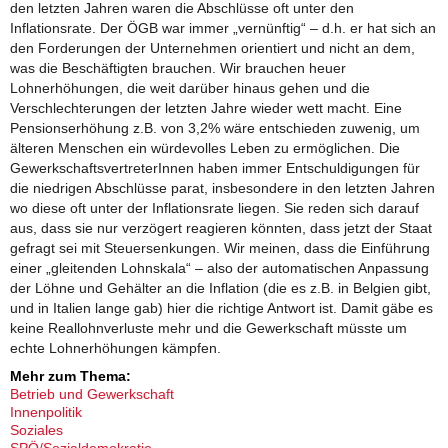
den letzten Jahren waren die Abschlüsse oft unter den
Inflationsrate. Der ÖGB war immer „vernünftig“ – d.h. er hat sich an
den Forderungen der Unternehmen orientiert und nicht an dem,
was die Beschäftigten brauchen. Wir brauchen heuer
Lohnerhöhungen, die weit darüber hinaus gehen und die
Verschlechterungen der letzten Jahre wieder wett macht. Eine
Pensionserhöhung z.B. von 3,2% wäre entschieden zuwenig, um
älteren Menschen ein würdevolles Leben zu ermöglichen. Die
GewerkschaftsvertreterInnen haben immer Entschuldigungen für
die niedrigen Abschlüsse parat, insbesondere in den letzten Jahren
wo diese oft unter der Inflationsrate liegen. Sie reden sich darauf
aus, dass sie nur verzögert reagieren könnten, dass jetzt der Staat
gefragt sei mit Steuersenkungen. Wir meinen, dass die Einführung
einer „gleitenden Lohnskala“ – also der automatischen Anpassung
der Löhne und Gehälter an die Inflation (die es z.B. in Belgien gibt,
und in Italien lange gab) hier die richtige Antwort ist. Damit gäbe es
keine Reallohnverluste mehr und die Gewerkschaft müsste um
echte Lohnerhöhungen kämpfen.
Mehr zum Thema:
Betrieb und Gewerkschaft
Innenpolitik
Soziales