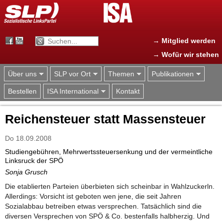
Jump to navigation
→ Mitglied werden
→ Wofür wir stehen
Über uns
SLP vor Ort
Themen
Publikationen
Bestellen
ISA International
Kontakt
Reichensteuer statt Massensteuer
Do 18.09.2008
Studiengebühren, Mehrwertssteuersenkung und der vermeintliche
Linksruck der SPÖ
Sonja Grusch
Die etablierten Parteien überbieten sich scheinbar in Wahlzuckerln.
Allerdings: Vorsicht ist geboten wen jene, die seit Jahren
Sozialabbau betreiben etwas versprechen. Tatsächlich sind die
diversen Versprechen von SPÖ & Co. bestenfalls halbherzig. Und