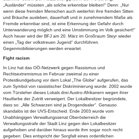
„Ausländer“ müssten „als solche erkennbar bleiben!“ Denn: „Nur
wenn diese fremden Menschen auch weiterhin ihre fremden Sitten
und Bräuche ausleben, dauerhaft und in zunehmendem Maße als
Fremde erkennbar sind, ist eine Erkennung der Gefahr durch
Unterwanderung möglich und eine Umstimmung im Volk gesichert!“
Auch heuer wird der BFJ am 20. März im Großraum Steyr wieder
einen „Tag der volkstreuen Jugend“ durchführen.
Gegenmobilisierungen werden erwartet.
Fight racism
In Linz hat das OÖ-Netzwerk gegen Rassismus und
Rechtsextremismus im Februar zweimal zu einer
Protestkundgebung vor dem Lokal „The Globe“ aufgerufen, das
zum Symbol von rassistischer Diskriminierung wurde. 2002 wurde
vom Türsteher dieses Lokals drei Austro-Afrikanern wegen ihrer
Hautfarbe der Zutritt verweigert. Der Lokalbesitzer begründete,
dass so: „Alle Schwarzen sind ja Drogendealer“. Genauso
skandalös ist der UVS-Entscheid. Ende 2003 wurde vom
Unabhängigen Verwaltungssenat Oberösterreich die
Verwaltungsstrafe der Stadt Linz gegen den Lokalbesitzer
aufgehoben und darüber hinaus wurde ihm sogar noch recht
gegeben: Dies entspricht der Sorgfalt eines ordentlichen