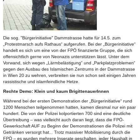
Die sog. "Bürgerinitiative" Dammstrasse hatte für 14.5. zum
„Protestmarsch aufs Rathaus“ aufgerufen. Bei der „Bürgerinitiative“
handelt es sich um eine von der FPÖ finanzierte Gruppe, die sich
offensichtlich gerne von Neonazis unterstützen lässt. Unter dem
Vorwand, sich wegen „Lärmbelästigung“ und „Parkplatzproblemen“
gegen den Ausbau des Islamischen Zentrums in der Dammstrasse
in Wien 20 zu wehren, verbreiten sie nun schon seit einigen Jahren
rassistische und islamfeindliche Hetze.
Rechte Demo: Klein und kaum BrigittenauerInnen
Während bei der ersten Demonstration der „Bürgerinitiative“ rund
1200 Menschen teilgenommen hatten, kamen diesmal nur ein paar
hundert. Die von der Polizei kolportierten 700 sind eine deutliche
Übertreibung – was vielleicht auch daran liegt, dass die FPÖ-
Gewerkschaft AUF zu Beginn der Demonstrationen die Polizei mit
Getränken versorgt hat... Trotz massiver Mobilisierung durch die
FPÖ – es wurden mehrere Inserate geschalten, jeder Haushalt in