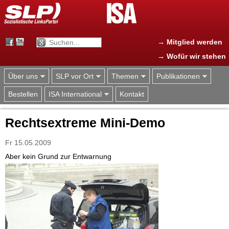
Jump to navigation
→ Mitglied werden
→ Wofür wir stehen
Über uns
SLP vor Ort
Themen
Publikationen
Bestellen
ISA International
Kontakt
Rechtsextreme Mini-Demo
Fr 15.05.2009
Aber kein Grund zur Entwarnung