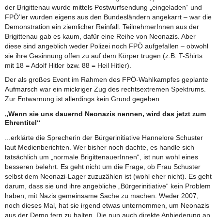
der Brigittenau wurde mittels Postwurfsendung „eingeladen“ und
FPÖ’ler wurden eigens aus den Bundesländern angekarrt – war die
Demonstration ein ziemlicher Reinfall. TeilnehmerInnen aus der
Brigittenau gab es kaum, dafür eine Reihe von Neonazis. Aber
diese sind angeblich weder Polizei noch FPÖ aufgefallen – obwohl
sie ihre Gesinnung offen zu auf dem Körper trugen (z.B. T-Shirts
mit 18 = Adolf Hitler bzw. 88 = Heil Hitler).
Der als großes Event im Rahmen des FPÖ-Wahlkampfes geplante
Aufmarsch war ein mickriger Zug des rechtsextremen Spektrums.
Zur Entwarnung ist allerdings kein Grund gegeben.
„Wenn sie uns dauernd Neonazis nennen, wird das jetzt zum
Ehrentitel“
...erklärte die Sprecherin der Bürgerinitiative Hannelore Schuster
laut Medienberichten. Wer bisher noch dachte, es handle sich
tatsächlich um „normale BrigittenauerInnen“, ist nun wohl eines
besseren belehrt. Es geht nicht um die Frage, ob Frau Schuster
selbst dem Neonazi-Lager zuzuzählen ist (wohl eher nicht). Es geht
darum, dass sie und ihre angebliche „Bürgerinitiative“ kein Problem
haben, mit Nazis gemeinsame Sache zu machen. Weder 2007,
noch dieses Mal, hat sie irgend etwas unternommen, um Neonazis
aus der Demo fern zu halten. Die nun auch direkte Anbiederung an