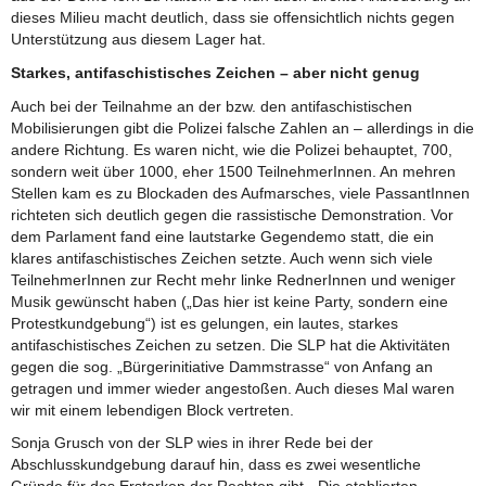
dieses Milieu macht deutlich, dass sie offensichtlich nichts gegen
Unterstützung aus diesem Lager hat.
Starkes, antifaschistisches Zeichen – aber nicht genug
Auch bei der Teilnahme an der bzw. den antifaschistischen
Mobilisierungen gibt die Polizei falsche Zahlen an – allerdings in die
andere Richtung. Es waren nicht, wie die Polizei behauptet, 700,
sondern weit über 1000, eher 1500 TeilnehmerInnen. An mehren
Stellen kam es zu Blockaden des Aufmarsches, viele PassantInnen
richteten sich deutlich gegen die rassistische Demonstration. Vor
dem Parlament fand eine lautstarke Gegendemo statt, die ein
klares antifaschistisches Zeichen setzte. Auch wenn sich viele
TeilnehmerInnen zur Recht mehr linke RednerInnen und weniger
Musik gewünscht haben („Das hier ist keine Party, sondern eine
Protestkundgebung“) ist es gelungen, ein lautes, starkes
antifaschistisches Zeichen zu setzen. Die SLP hat die Aktivitäten
gegen die sog. „Bürgerinitiative Dammstrasse“ von Anfang an
getragen und immer wieder angestoßen. Auch dieses Mal waren
wir mit einem lebendigen Block vertreten.
Sonja Grusch von der SLP wies in ihrer Rede bei der
Abschlusskundgebung darauf hin, dass es zwei wesentliche
Gründe für das Erstarken der Rechten gibt. „Die etablierten