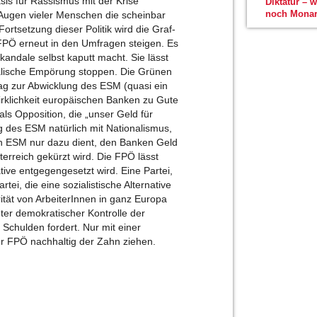
sis für Rassismus mit der Krise
Diktatur – 
noch Monar
n Augen vieler Menschen die scheinbar
 Fortsetzung dieser Politik wird die Graf-
 FPÖ erneut in den Umfragen steigen. Es
kandale selbst kaputt macht. Sie lässt
alische Empörung stoppen. Die Grünen
g zur Abwicklung des ESM (quasi ein
irklichkeit europäischen Banken zu Gute
ls Opposition, die „unser Geld für
g des ESM natürlich mit Nationalismus,
 den ESM nur dazu dient, den Banken Geld
erreich gekürzt wird. Die FPÖ lässt
ative entgegengesetzt wird. Eine Partei,
rtei, die eine sozialistische Alternative
rität von ArbeiterInnen in ganz Europa
nter demokratischer Kontrolle der
Schulden fordert. Nur mit einer
 der FPÖ nachhaltig der Zahn ziehen.