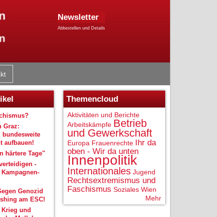
Newsletter
Abbestellen und Details
kt
ikel
Themencloud
Aktivitäten und Berichte
schismus?
Betrieb
Arbeitskämpfe
n Graz:
und Gewerkschaft
 bundesweite
Ihr da
 aufbauen!
Europa
Frauenrechte
oben - Wir da unten
 härtere Tage"
Innenpolitik
verteidigen -
Internationales
Jugend
r Kampagnen-
Rechtsextremismus und
Faschismus
Soziales
Wien
Gegen Genozid
Mehr
shing am ESC!
 Krieg und