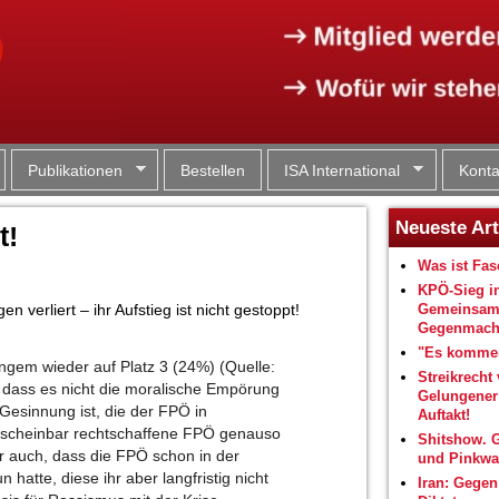
Jump to navigation
Publikationen
Bestellen
ISA International
Konta
Neueste Art
t!
Was ist Fa
KPÖ-Sieg i
verliert – ihr Aufstieg ist nicht gestoppt!
Gemeinsam
Gegenmacht
"Es kommen
angem wieder auf Platz 3 (24%) (Quelle:
Streikrecht 
, dass es nicht die moralische Empörung
Gelungene
esinnung ist, die der FPÖ in
Auftakt!
e scheinbar rechtschaffene FPÖ genauso
Shitshow. 
ber auch, dass die FPÖ schon in der
und Pinkwa
hatte, diese ihr aber langfristig nicht
Iran: Gegen