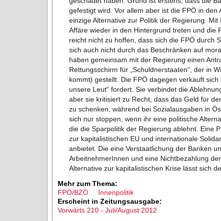
geschadet haben. Grund ist erstens, dass die Ba
gefestigt wird. Vor allem aber ist die FPÖ in de
einzige Alternative zur Politik der Regierung. Mit
Affäre wieder in den Hintergrund treten und die
reicht nicht zu hoffen, dass sich die FPÖ durch S
sich auch nicht durch das Beschränken auf mor
haben gemeinsam mit der Regierung einen Antra
Rettungsschirm für „Schuldnerstaaten“, der in W
kommt) gestellt. Die FPÖ dagegen verkauft sich a
unsere Leut“ fordert. Sie verbindet die Ablehnun
aber sie kritisiert zu Recht, dass das Geld für
zu schenken, während bei Sozialausgaben in Öst
sich nur stoppen, wenn ihr eine politische Altern
die die Sparpolitik der Regierung ablehnt. Eine Pa
zur kapitalistischen EU und internationale Solida
anbietet. Die eine Verstaatlichung der Banken u
ArbeitnehmerInnen und eine Nichtbezahlung der 
Alternative zur kapitalistischen Krise lässt sich
Mehr zum Thema:
FPÖ/BZÖ
Innenpolitik
Erscheint in Zeitungsausgabe:
Vorwärts 210 - Juli/August 2012