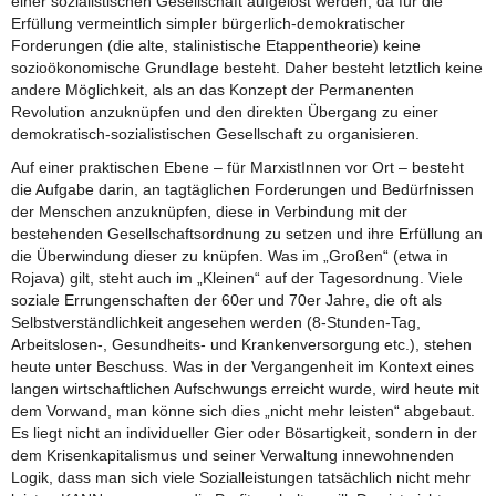
einer sozialistischen Gesellschaft aufgelöst werden, da für die
Erfüllung vermeintlich simpler bürgerlich-demokratischer
Forderungen (die alte, stalinistische Etappentheorie) keine
sozioökonomische Grundlage besteht. Daher besteht letztlich keine
andere Möglichkeit, als an das Konzept der Permanenten
Revolution anzuknüpfen und den direkten Übergang zu einer
demokratisch-sozialistischen Gesellschaft zu organisieren.
Auf einer praktischen Ebene – für MarxistInnen vor Ort – besteht
die Aufgabe darin, an tagtäglichen Forderungen und Bedürfnissen
der Menschen anzuknüpfen, diese in Verbindung mit der
bestehenden Gesellschaftsordnung zu setzen und ihre Erfüllung an
die Überwindung dieser zu knüpfen. Was im „Großen“ (etwa in
Rojava) gilt, steht auch im „Kleinen“ auf der Tagesordnung. Viele
soziale Errungenschaften der 60er und 70er Jahre, die oft als
Selbstverständlichkeit angesehen werden (8-Stunden-Tag,
Arbeitslosen-, Gesundheits- und Krankenversorgung etc.), stehen
heute unter Beschuss. Was in der Vergangenheit im Kontext eines
langen wirtschaftlichen Aufschwungs erreicht wurde, wird heute mit
dem Vorwand, man könne sich dies „nicht mehr leisten“ abgebaut.
Es liegt nicht an individueller Gier oder Bösartigkeit, sondern in der
dem Krisenkapitalismus und seiner Verwaltung innewohnenden
Logik, dass man sich viele Sozialleistungen tatsächlich nicht mehr