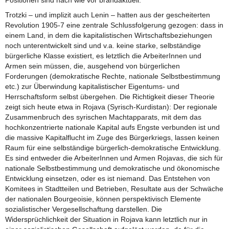
Trotzki – und implizit auch Lenin – hatten aus der gescheiterten
Revolution 1905-7 eine zentrale Schlussfolgerung gezogen: dass in
einem Land, in dem die kapitalistischen Wirtschaftsbeziehungen
noch unterentwickelt sind und v.a. keine starke, selbständige
bürgerliche Klasse existiert, es letztlich die ArbeiterInnen und
Armen sein müssen, die, ausgehend von bürgerlichen
Forderungen (demokratische Rechte, nationale Selbstbestimmung
etc.) zur Überwindung kapitalistischer Eigentums- und
Herrschaftsform selbst übergehen. Die Richtigkeit dieser Theorie
zeigt sich heute etwa in Rojava (Syrisch-Kurdistan): Der regionale
Zusammenbruch des syrischen Machtapparats, mit dem das
hochkonzentrierte nationale Kapital aufs Engste verbunden ist und
die massive Kapitalflucht im Zuge des Bürgerkriegs, lassen keinen
Raum für eine selbständige bürgerlich-demokratische Entwicklung.
Es sind entweder die ArbeiterInnen und Armen Rojavas, die sich für
nationale Selbstbestimmung und demokratische und ökonomische
Entwicklung einsetzen, oder es ist niemand. Das Entstehen von
Komitees in Stadtteilen und Betrieben, Resultate aus der Schwäche
der nationalen Bourgeoisie, können perspektivisch Elemente
sozialistischer Vergesellschaftung darstellen. Die
Widersprüchlichkeit der Situation in Rojava kann letztlich nur in