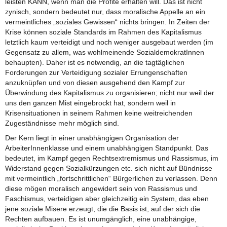
leisten KANN, wenn man die Profite erhalten will. Das ist nicht
zynisch, sondern bedeutet nur, dass moralische Appelle an ein
vermeintliches „soziales Gewissen“ nichts bringen. In Zeiten der
Krise können soziale Standards im Rahmen des Kapitalismus
letztlich kaum verteidigt und noch weniger ausgebaut werden (im
Gegensatz zu allem, was wohlmeinende SozialdemokratInnen
behaupten). Daher ist es notwendig, an die tagtäglichen
Forderungen zur Verteidigung sozialer Errungenschaften
anzuknüpfen und von diesen ausgehend den Kampf zur
Überwindung des Kapitalismus zu organisieren; nicht nur weil der
uns den ganzen Mist eingebrockt hat, sondern weil in
Krisensituationen in seinem Rahmen keine weitreichenden
Zugeständnisse mehr möglich sind.
Der Kern liegt in einer unabhängigen Organisation der
ArbeiterInnenklasse und einem unabhängigen Standpunkt. Das
bedeutet, im Kampf gegen Rechtsextremismus und Rassismus, im
Widerstand gegen Sozialkürzungen etc. sich nicht auf Bündnisse
mit vermeintlich „fortschrittlichen“ Bürgerlichen zu verlassen. Denn
diese mögen moralisch angewidert sein von Rassismus und
Faschismus, verteidigen aber gleichzeitig ein System, das eben
jene soziale Misere erzeugt, die die Basis ist, auf der sich die
Rechten aufbauen. Es ist unumgänglich, eine unabhängige,