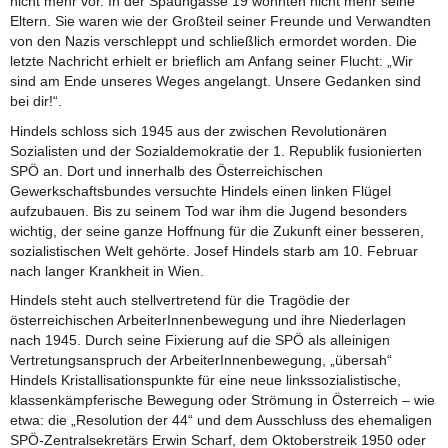
nicht mehr vor. In der Spaungasse 19 wohnten nicht mehr seine
Eltern. Sie waren wie der Großteil seiner Freunde und Verwandten
von den Nazis verschleppt und schließlich ermordet worden. Die
letzte Nachricht erhielt er brieflich am Anfang seiner Flucht: „Wir
sind am Ende unseres Weges angelangt. Unsere Gedanken sind
bei dir!“.
Hindels schloss sich 1945 aus der zwischen Revolutionären
Sozialisten und der Sozialdemokratie der 1. Republik fusionierten
SPÖ an. Dort und innerhalb des Österreichischen
Gewerkschaftsbundes versuchte Hindels einen linken Flügel
aufzubauen. Bis zu seinem Tod war ihm die Jugend besonders
wichtig, der seine ganze Hoffnung für die Zukunft einer besseren,
sozialistischen Welt gehörte. Josef Hindels starb am 10. Februar
nach langer Krankheit in Wien.
Hindels steht auch stellvertretend für die Tragödie der
österreichischen ArbeiterInnenbewegung und ihre Niederlagen
nach 1945. Durch seine Fixierung auf die SPÖ als alleinigen
Vertretungsanspruch der ArbeiterInnenbewegung, „übersah“
Hindels Kristallisationspunkte für eine neue linkssozialistische,
klassenkämpferische Bewegung oder Strömung in Österreich – wie
etwa: die „Resolution der 44“ und dem Ausschluss des ehemaligen
SPÖ-Zentralsekretärs Erwin Scharf, dem Oktoberstreik 1950 oder