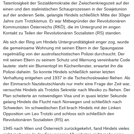
Tatenlosigkeit der Sozialdemokratie der Zwischenkriegszeit auf der
einen und den stalinistischen Schauprozessen in der Sowjetunion
auf der anderen Seite, gelangte Hindels schließlich Mitte der 30iger
Jahre zum Trotzkismus. Er war Mitbegründer der Revolutionären
Kommunisten Österreichs (RKÖ), die im Untergrund im engen
Kontakt zu Teilen der Revolutionären Sozialisten (RS) standen.
Als sich der Ring um Hindels Untergrundtätigkeit enger zog, wurde
die gemeinsame Wohnung mit seinen Eltern in der Spaungasse
regelmäßig von der austrofaschistischen Polizei durchsucht. Der
mit seinen Eltern zu seinem Schutz und Warnung vereinbarte Code
lautete: steht ein Blumentopf im Küchenfenster, erwartet ihn die
Polizei daheim. So konnte Hindels schließlich seiner letzten
Verhaftung entgehen und 1937 in die Tschechoslowakei fliehen. Als
der Einmarsch Nazideutschlands nur mehr eine Frage der Zeit war,
versuchte Hindels als Trotzkis Sekretär nach Mexiko zu fliehen. Der
Plan scheiterte an notwendigen Visa und in quasi letzter Sekunde
gelang Hindels die Flucht nach Norwegen und schließlich nach
Schweden. Im schwedischen Exil brach Hindels mit der Linken
Opposition um Leo Trotzki und schloss sich schließlich den
Revolutionären Sozialisten (RS) an.
1945 nach Wien und Österreich zurückgekehrt, fand Hindels vieles