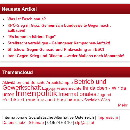
Neueste Artikel
Was ist Faschismus?
KPÖ-Sieg in Graz: Gemeinsam bundesweite Gegenmacht
aufbauen!
"Es kommen härtere Tage"
Streikrecht verteidigen - Gelungener Kampagnen-Auftakt!
Shitshow. Gegen Genozid und Pinkwashing am ESC!
Iran: Gegen Krieg und Diktatur – weder Mullahs noch Monarchie!
Themencloud
Betrieb und
Aktivitäten und Berichte
Arbeitskämpfe
Gewerkschaft
Ihr da oben - Wir da
Europa
Frauenrechte
Innenpolitik
Internationales
unten
Jugend
Rechtsextremismus und Faschismus
Soziales
Wien
Mehr
Internationale Sozialistische Alternative Österreich |
Impressum
|
Datenschutz
|
Sitemap
| 01/524 63 10 |
slp@slp.at