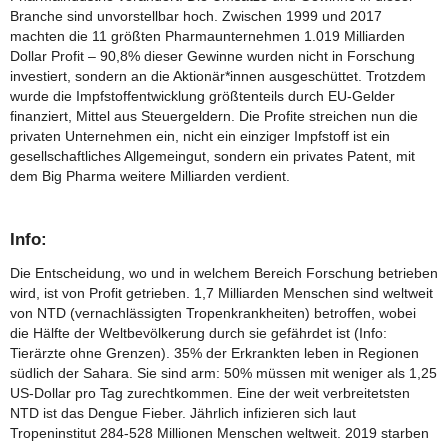
Branche sind unvorstellbar hoch. Zwischen 1999 und 2017
machten die 11 größten Pharmaunternehmen 1.019 Milliarden
Dollar Profit – 90,8% dieser Gewinne wurden nicht in Forschung
investiert, sondern an die Aktionär*innen ausgeschüttet. Trotzdem
wurde die Impfstoffentwicklung größtenteils durch EU-Gelder
finanziert, Mittel aus Steuergeldern. Die Profite streichen nun die
privaten Unternehmen ein, nicht ein einziger Impfstoff ist ein
gesellschaftliches Allgemeingut, sondern ein privates Patent, mit
dem Big Pharma weitere Milliarden verdient.
Info:
Die Entscheidung, wo und in welchem Bereich Forschung betrieben
wird, ist von Profit getrieben. 1,7 Milliarden Menschen sind weltweit
von NTD (vernachlässigten Tropenkrankheiten) betroffen, wobei
die Hälfte der Weltbevölkerung durch sie gefährdet ist (Info:
Tierärzte ohne Grenzen). 35% der Erkrankten leben in Regionen
südlich der Sahara. Sie sind arm: 50% müssen mit weniger als 1,25
US-Dollar pro Tag zurechtkommen. Eine der weit verbreitetsten
NTD ist das Dengue Fieber. Jährlich infizieren sich laut
Tropeninstitut 284-528 Millionen Menschen weltweit. 2019 starben