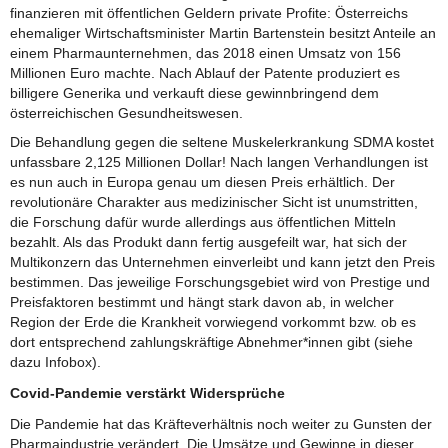
finanzieren mit öffentlichen Geldern private Profite: Österreichs
ehemaliger Wirtschaftsminister Martin Bartenstein besitzt Anteile an
einem Pharmaunternehmen, das 2018 einen Umsatz von 156
Millionen Euro machte. Nach Ablauf der Patente produziert es
billigere Generika und verkauft diese gewinnbringend dem
österreichischen Gesundheitswesen.
Die Behandlung gegen die seltene Muskelerkrankung SDMA kostet
unfassbare 2,125 Millionen Dollar! Nach langen Verhandlungen ist
es nun auch in Europa genau um diesen Preis erhältlich. Der
revolutionäre Charakter aus medizinischer Sicht ist unumstritten,
die Forschung dafür wurde allerdings aus öffentlichen Mitteln
bezahlt. Als das Produkt dann fertig ausgefeilt war, hat sich der
Multikonzern das Unternehmen einverleibt und kann jetzt den Preis
bestimmen. Das jeweilige Forschungsgebiet wird von Prestige und
Preisfaktoren bestimmt und hängt stark davon ab, in welcher
Region der Erde die Krankheit vorwiegend vorkommt bzw. ob es
dort entsprechend zahlungskräftige Abnehmer*innen gibt (siehe
dazu Infobox).
Covid-Pandemie verstärkt Widersprüche
Die Pandemie hat das Kräfteverhältnis noch weiter zu Gunsten der
Pharmaindustrie verändert. Die Umsätze und Gewinne in dieser