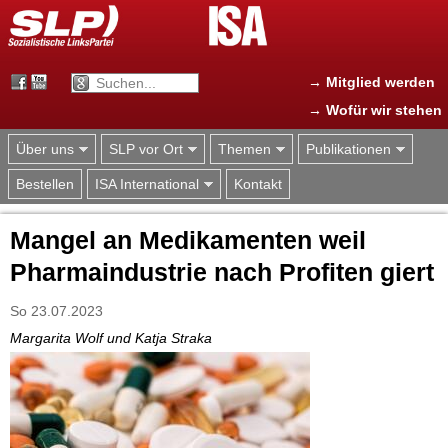
Jump to navigation
→ Mitglied werden
→ Wofür wir stehen
Über uns
SLP vor Ort
Themen
Publikationen
Bestellen
ISA International
Kontakt
Mangel an Medikamenten weil
Pharmaindustrie nach Profiten giert
So 23.07.2023
Margarita Wolf und Katja Straka