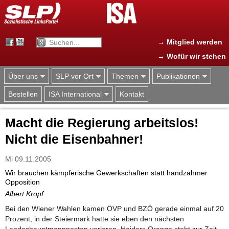
Jump to navigation
→ Mitglied werden
→ Wofür wir stehen
Über uns
SLP vor Ort
Themen
Publikationen
Bestellen
ISA International
Kontakt
Macht die Regierung arbeitslos!
Nicht die Eisenbahner!
Mi 09.11.2005
Wir brauchen kämpferische Gewerkschaften statt handzahmer
Opposition
Albert Kropf
Bei den Wiener Wahlen kamen ÖVP und BZÖ gerade einmal auf 20
Prozent, in der Steiermark hatte sie eben den nächsten
Landeshauptmannposten verloren. Haiders Orange steht zur Zeit