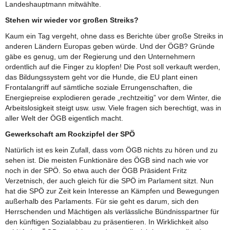
Landeshauptmann mitwählte.
Stehen wir wieder vor großen Streiks?
Kaum ein Tag vergeht, ohne dass es Berichte über große Streiks in
anderen Ländern Europas geben würde. Und der ÖGB? Gründe
gäbe es genug, um der Regierung und den Unternehmern
ordentlich auf die Finger zu klopfen! Die Post soll verkauft werden,
das Bildungssystem geht vor die Hunde, die EU plant einen
Frontalangriff auf sämtliche soziale Errungenschaften, die
Energiepreise explodieren gerade „rechtzeitig” vor dem Winter, die
Arbeitslosigkeit steigt usw. usw. Viele fragen sich berechtigt, was in
aller Welt der ÖGB eigentlich macht.
Gewerkschaft am Rockzipfel der SPÖ
Natürlich ist es kein Zufall, dass vom ÖGB nichts zu hören und zu
sehen ist. Die meisten Funktionäre des ÖGB sind nach wie vor
noch in der SPÖ. So etwa auch der ÖGB Präsident Fritz
Verzetnisch, der auch gleich für die SPÖ im Parlament sitzt. Nun
hat die SPÖ zur Zeit kein Interesse an Kämpfen und Bewegungen
außerhalb des Parlaments. Für sie geht es darum, sich den
Herrschenden und Mächtigen als verlässliche Bündnisspartner für
den künftigen Sozialabbau zu präsentieren. In Wirklichkeit also