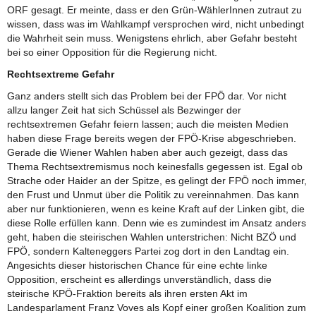
ORF gesagt. Er meinte, dass er den Grün-WählerInnen zutraut zu
wissen, dass was im Wahlkampf versprochen wird, nicht unbedingt
die Wahrheit sein muss. Wenigstens ehrlich, aber Gefahr besteht
bei so einer Opposition für die Regierung nicht.
Rechtsextreme Gefahr
Ganz anders stellt sich das Problem bei der FPÖ dar. Vor nicht
allzu langer Zeit hat sich Schüssel als Bezwinger der
rechtsextremen Gefahr feiern lassen; auch die meisten Medien
haben diese Frage bereits wegen der FPÖ-Krise abgeschrieben.
Gerade die Wiener Wahlen haben aber auch gezeigt, dass das
Thema Rechtsextremismus noch keinesfalls gegessen ist. Egal ob
Strache oder Haider an der Spitze, es gelingt der FPÖ noch immer,
den Frust und Unmut über die Politik zu vereinnahmen. Das kann
aber nur funktionieren, wenn es keine Kraft auf der Linken gibt, die
diese Rolle erfüllen kann. Denn wie es zumindest im Ansatz anders
geht, haben die steirischen Wahlen unterstrichen: Nicht BZÖ und
FPÖ, sondern Kalteneggers Partei zog dort in den Landtag ein.
Angesichts dieser historischen Chance für eine echte linke
Opposition, erscheint es allerdings unverständlich, dass die
steirische KPÖ-Fraktion bereits als ihren ersten Akt im
Landesparlament Franz Voves als Kopf einer großen Koalition zum