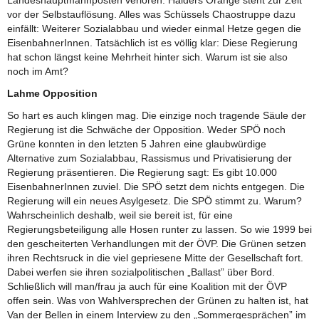
vor der Selbstauflösung. Alles was Schüssels Chaostruppe dazu
einfällt: Weiterer Sozialabbau und wieder einmal Hetze gegen die
EisenbahnerInnen. Tatsächlich ist es völlig klar: Diese Regierung
hat schon längst keine Mehrheit hinter sich. Warum ist sie also
noch im Amt?
Lahme Opposition
So hart es auch klingen mag. Die einzige noch tragende Säule der
Regierung ist die Schwäche der Opposition. Weder SPÖ noch
Grüne konnten in den letzten 5 Jahren eine glaubwürdige
Alternative zum Sozialabbau, Rassismus und Privatisierung der
Regierung präsentieren. Die Regierung sagt: Es gibt 10.000
EisenbahnerInnen zuviel. Die SPÖ setzt dem nichts entgegen. Die
Regierung will ein neues Asylgesetz. Die SPÖ stimmt zu. Warum?
Wahrscheinlich deshalb, weil sie bereit ist, für eine
Regierungsbeteiligung alle Hosen runter zu lassen. So wie 1999 bei
den gescheiterten Verhandlungen mit der ÖVP. Die Grünen setzen
ihren Rechtsruck in die viel gepriesene Mitte der Gesellschaft fort.
Dabei werfen sie ihren sozialpolitischen „Ballast” über Bord.
Schließlich will man/frau ja auch für eine Koalition mit der ÖVP
offen sein. Was von Wahlversprechen der Grünen zu halten ist, hat
Van der Bellen in einem Interview zu den „Sommergesprächen” im