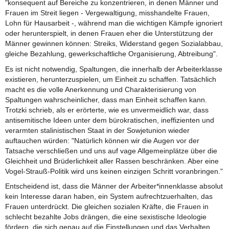
"konsequent auf Bereiche zu konzentrieren, in denen Männer und
Frauen im Streit liegen - Vergewaltigung, misshandelte Frauen,
Lohn für Hausarbeit -, während man die wichtigen Kämpfe ignoriert
oder herunterspielt, in denen Frauen eher die Unterstützung der
Männer gewinnen können: Streiks, Widerstand gegen Sozialabbau,
gleiche Bezahlung, gewerkschaftliche Organisierung, Abtreibung".
Es ist nicht notwendig, Spaltungen, die innerhalb der Arbeiterklasse
existieren, herunterzuspielen, um Einheit zu schaffen. Tatsächlich
macht es die volle Anerkennung und Charakterisierung von
Spaltungen wahrscheinlicher, dass man Einheit schaffen kann.
Trotzki schrieb, als er erörterte, wie es unvermeidlich war, dass
antisemitische Ideen unter dem bürokratischen, ineffizienten und
verarmten stalinistischen Staat in der Sowjetunion wieder
auftauchen würden: "Natürlich können wir die Augen vor der
Tatsache verschließen und uns auf vage Allgemeinplätze über die
Gleichheit und Brüderlichkeit aller Rassen beschränken. Aber eine
Vogel-Strauß-Politik wird uns keinen einzigen Schritt voranbringen."
Entscheidend ist, dass die Männer der Arbeiter*innenklasse absolut
kein Interesse daran haben, ein System aufrechtzuerhalten, das
Frauen unterdrückt. Die gleichen sozialen Kräfte, die Frauen in
schlecht bezahlte Jobs drängen, die eine sexistische Ideologie
fördern, die sich genau auf die Einstellungen und das Verhalten