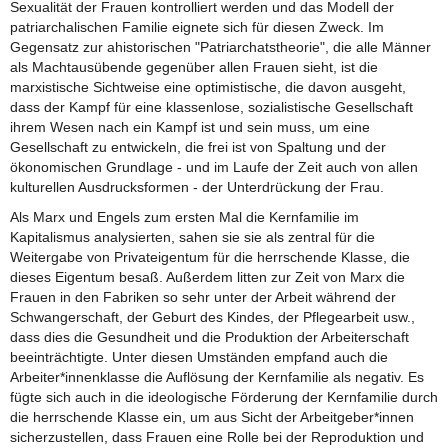
Sexualität der Frauen kontrolliert werden und das Modell der
patriarchalischen Familie eignete sich für diesen Zweck. Im
Gegensatz zur ahistorischen "Patriarchatstheorie", die alle Männer
als Machtausübende gegenüber allen Frauen sieht, ist die
marxistische Sichtweise eine optimistische, die davon ausgeht,
dass der Kampf für eine klassenlose, sozialistische Gesellschaft
ihrem Wesen nach ein Kampf ist und sein muss, um eine
Gesellschaft zu entwickeln, die frei ist von Spaltung und der
ökonomischen Grundlage - und im Laufe der Zeit auch von allen
kulturellen Ausdrucksformen - der Unterdrückung der Frau.
Als Marx und Engels zum ersten Mal die Kernfamilie im
Kapitalismus analysierten, sahen sie sie als zentral für die
Weitergabe von Privateigentum für die herrschende Klasse, die
dieses Eigentum besaß. Außerdem litten zur Zeit von Marx die
Frauen in den Fabriken so sehr unter der Arbeit während der
Schwangerschaft, der Geburt des Kindes, der Pflegearbeit usw.,
dass dies die Gesundheit und die Produktion der Arbeiterschaft
beeinträchtigte. Unter diesen Umständen empfand auch die
Arbeiter*innenklasse die Auflösung der Kernfamilie als negativ. Es
fügte sich auch in die ideologische Förderung der Kernfamilie durch
die herrschende Klasse ein, um aus Sicht der Arbeitgeber*innen
sicherzustellen, dass Frauen eine Rolle bei der Reproduktion und