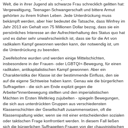
Welt, die in ihrer Jugend als schwarze Frau schrecklich gelitten hat:
Vergewaltigung, Teenager-Schwangerschaft und bittere Armut
gehörten zu ihrem frühen Leben. Jede Unterdrückung muss
bekämpft werden, aber hier bedeutet die Tatsache, dass Winfrey im
Jahr 2013 ein Gehalt von 75 Millionen Dollar bezog, dass sie ein
persönliches Interesse an der Aufrechterhaltung des Status quo hat
und es daher sehr unwahrscheinlich ist, dass sie für die Art von
radikalem Kampf gewonnen werden kann, der notwendig ist, um
die Unterdrückung zu beenden.
Zweifelsohne wurden und werden einige Mittelschichten,
insbesondere in der Frauen- oder LGBTQI+-Bewegung, für einen
radikalen, antikapitalistischen Kampf gewonnen. Aber ein
Charakteristika der Klasse ist der bestimmende Einfluss, den sie
auf die eigene Sichtweise haben kann. Genau wie die bürgerlichen
Suffragetten - die sich am Ende explizit gegen die
Arbeiter*innenbewegung stellten und den imperialistischen
Mächten im Ersten Weltkrieg zujubelten - spiegeln Bewegungen,
die sich aus unterdrückten Gruppen aus verschiedensten
Klassenschichten der Gesellschaft zusammensetzen, oft die
Klassenspaltung wider, wenn sie mit einer entscheidenden sozialen
oder taktischen Frage konfrontiert werden. In diesem Fall ließen
sich die bürgerlichen Suffragetten-Frauen von der chauvinistischen