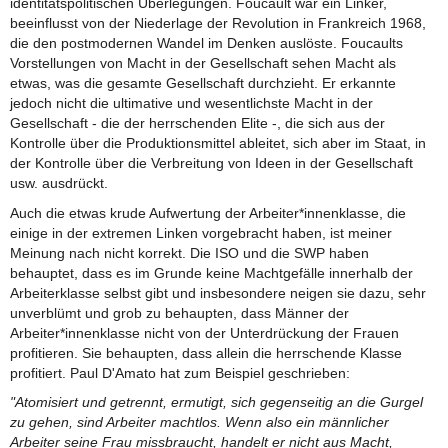
identitätspolitischen Überlegungen. Foucault war ein Linker,
beeinflusst von der Niederlage der Revolution in Frankreich 1968,
die den postmodernen Wandel im Denken auslöste. Foucaults
Vorstellungen von Macht in der Gesellschaft sehen Macht als
etwas, was die gesamte Gesellschaft durchzieht. Er erkannte
jedoch nicht die ultimative und wesentlichste Macht in der
Gesellschaft - die der herrschenden Elite -, die sich aus der
Kontrolle über die Produktionsmittel ableitet, sich aber im Staat, in
der Kontrolle über die Verbreitung von Ideen in der Gesellschaft
usw. ausdrückt.
Auch die etwas krude Aufwertung der Arbeiter*innenklasse, die
einige in der extremen Linken vorgebracht haben, ist meiner
Meinung nach nicht korrekt. Die ISO und die SWP haben
behauptet, dass es im Grunde keine Machtgefälle innerhalb der
Arbeiterklasse selbst gibt und insbesondere neigen sie dazu, sehr
unverblümt und grob zu behaupten, dass Männer der
Arbeiter*innenklasse nicht von der Unterdrückung der Frauen
profitieren. Sie behaupten, dass allein die herrschende Klasse
profitiert. Paul D'Amato hat zum Beispiel geschrieben:
"Atomisiert und getrennt, ermutigt, sich gegenseitig an die Gurgel
zu gehen, sind Arbeiter machtlos. Wenn also ein männlicher
Arbeiter seine Frau missbraucht, handelt er nicht aus Macht,