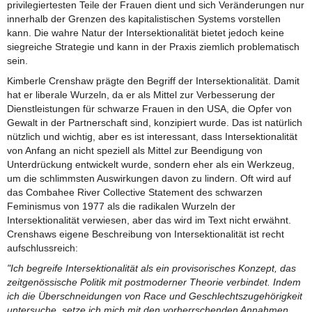
privilegiertesten Teile der Frauen dient und sich Veränderungen nur
innerhalb der Grenzen des kapitalistischen Systems vorstellen
kann. Die wahre Natur der Intersektionalität bietet jedoch keine
siegreiche Strategie und kann in der Praxis ziemlich problematisch
sein.
Kimberle Crenshaw prägte den Begriff der Intersektionalität. Damit
hat er liberale Wurzeln, da er als Mittel zur Verbesserung der
Dienstleistungen für schwarze Frauen in den USA, die Opfer von
Gewalt in der Partnerschaft sind, konzipiert wurde. Das ist natürlich
nützlich und wichtig, aber es ist interessant, dass Intersektionalität
von Anfang an nicht speziell als Mittel zur Beendigung von
Unterdrückung entwickelt wurde, sondern eher als ein Werkzeug,
um die schlimmsten Auswirkungen davon zu lindern. Oft wird auf
das Combahee River Collective Statement des schwarzen
Feminismus von 1977 als die radikalen Wurzeln der
Intersektionalität verwiesen, aber das wird im Text nicht erwähnt.
Crenshaws eigene Beschreibung von Intersektionalität ist recht
aufschlussreich:
"Ich begreife Intersektionalität als ein provisorisches Konzept, das
zeitgenössische Politik mit postmoderner Theorie verbindet. Indem
ich die Überschneidungen von Race und Geschlechtszugehörigkeit
untersuche, setze ich mich mit den vorherrschenden Annahmen