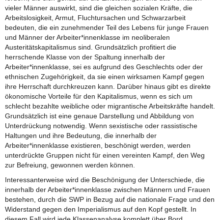
vieler Männer auswirkt, sind die gleichen sozialen Kräfte, die
Arbeitslosigkeit, Armut, Fluchtursachen und Schwarzarbeit
bedeuten, die ein zunehmender Teil des Lebens für junge Frauen
und Männer der Arbeiter*innenklasse im neoliberalen
Austeritätskapitalismus sind. Grundsätzlich profitiert die
herrschende Klasse von der Spaltung innerhalb der
Arbeiter*innenklasse, sei es aufgrund des Geschlechts oder der
ethnischen Zugehörigkeit, da sie einen wirksamen Kampf gegen
ihre Herrschaft durchkreuzen kann. Darüber hinaus gibt es direkte
ökonomische Vorteile für den Kapitalismus, wenn es sich um
schlecht bezahlte weibliche oder migrantische Arbeitskräfte handelt.
Grundsätzlich ist eine genaue Darstellung und Abbildung von
Unterdrückung notwendig. Wenn sexistische oder rassistische
Haltungen und ihre Bedeutung, die innerhalb der
Arbeiter*innenklasse existieren, beschönigt werden, werden
unterdrückte Gruppen nicht für einen vereinten Kampf, den Weg
zur Befreiung, gewonnen werden können.
Interessanterweise wird die Beschönigung der Unterschiede, die
innerhalb der Arbeiter*innenklasse zwischen Männern und Frauen
bestehen, durch die SWP in Bezug auf die nationale Frage und den
Widerstand gegen den Imperialismus auf den Kopf gestellt. In
diesem Fall wird jede Klassenanalyse komplett über Bord