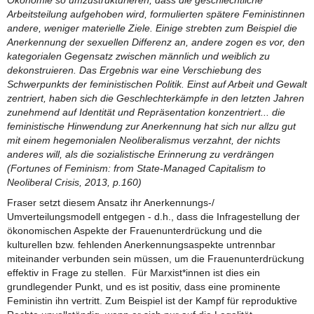
Arbeitsteilung aufgehoben wird, formulierten spätere Feministinnen
andere, weniger materielle Ziele. Einige strebten zum Beispiel die
Anerkennung der sexuellen Differenz an, andere zogen es vor, den
kategorialen Gegensatz zwischen männlich und weiblich zu
dekonstruieren. Das Ergebnis war eine Verschiebung des
Schwerpunkts der feministischen Politik. Einst auf Arbeit und Gewalt
zentriert, haben sich die Geschlechterkämpfe in den letzten Jahren
zunehmend auf Identität und Repräsentation konzentriert... die
feministische Hinwendung zur Anerkennung hat sich nur allzu gut
mit einem hegemonialen Neoliberalismus verzahnt, der nichts
anderes will, als die sozialistische Erinnerung zu verdrängen
(Fortunes of Feminism: from State-Managed Capitalism to
Neoliberal Crisis, 2013, p.160)
Fraser setzt diesem Ansatz ihr Anerkennungs-/
Umverteilungsmodell entgegen - d.h., dass die Infragestellung der
ökonomischen Aspekte der Frauenunterdrückung und die
kulturellen bzw. fehlenden Anerkennungsaspekte untrennbar
miteinander verbunden sein müssen, um die Frauenunterdrückung
effektiv in Frage zu stellen. Für Marxist*innen ist dies ein
grundlegender Punkt, und es ist positiv, dass eine prominente
Feministin ihn vertritt. Zum Beispiel ist der Kampf für reproduktive