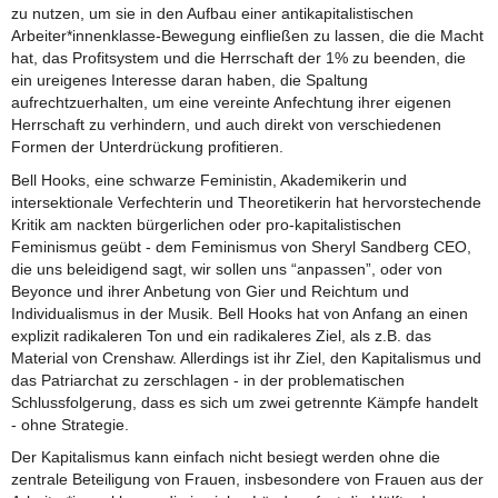
zu nutzen, um sie in den Aufbau einer antikapitalistischen
Arbeiter*innenklasse-Bewegung einfließen zu lassen, die die Macht
hat, das Profitsystem und die Herrschaft der 1% zu beenden, die
ein ureigenes Interesse daran haben, die Spaltung
aufrechtzuerhalten, um eine vereinte Anfechtung ihrer eigenen
Herrschaft zu verhindern, und auch direkt von verschiedenen
Formen der Unterdrückung profitieren.
Bell Hooks, eine schwarze Feministin, Akademikerin und
intersektionale Verfechterin und Theoretikerin hat hervorstechende
Kritik am nackten bürgerlichen oder pro-kapitalistischen
Feminismus geübt - dem Feminismus von Sheryl Sandberg CEO,
die uns beleidigend sagt, wir sollen uns “anpassen”, oder von
Beyonce und ihrer Anbetung von Gier und Reichtum und
Individualismus in der Musik. Bell Hooks hat von Anfang an einen
explizit radikaleren Ton und ein radikaleres Ziel, als z.B. das
Material von Crenshaw. Allerdings ist ihr Ziel, den Kapitalismus und
das Patriarchat zu zerschlagen - in der problematischen
Schlussfolgerung, dass es sich um zwei getrennte Kämpfe handelt
- ohne Strategie.
Der Kapitalismus kann einfach nicht besiegt werden ohne die
zentrale Beteiligung von Frauen, insbesondere von Frauen aus der