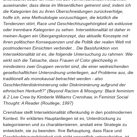
auseinander, dass diese im Wesentlichen getrennt sind; indem ich
die Kategorien bis zu ihren Überschneidungen zurückverfolge,
hoffe ich, eine Methodologie vorzuschlagen, die letztlich die
Tendenzen stört, Race und Geschlechtszugehörigkeit als exklusive
oder trennbare Kategorien zu sehen. Intersektionalität ist daher in
meinen Augen ein Übergangskonzept, das aktuelle Konzepte mit
ihren politischen Konsequenzen und die Politik der realen Welt mit
postmodernen Einsichten verbindet... Die Basisfunktion von
Intersektionalität ist es, die folgende Untersuchung zu rahmen: Wie
wirkt sich die Tatsache, dass Frauen of Color gleichzeitig in
mindestens zwei Gruppen verortet sind, die einer weitreichenden
gesellschaftlichen Unterordnung unterliegen, auf Probleme aus, die
traditionell als monokausal betrachtet werden - also
Geschlechterdiskriminierung oder Diskriminierung aufgrund der
ethnischen Herkunft?” (Beyond Racism & Misogyny: Black feminism
& 2 Live Crew by Kimberle Williams Crenshaw, in Feminist Social
Thought: A Reader (Routlege, 1997)
Crenshaw stellt Intersektionalität offenkundig in den postmodernen
Kontext. Ihr erklärtes Hauptanliegen ist es, Unterdrückung zu
kategorisieren und zu charakterisieren, anstatt eine Strategie zu
entwickeln, sie zu beenden. Ihre Behauptung, dass Race und
Geschlechtszugehörigkeit sich nicht wesentlich unterscheiden, ist