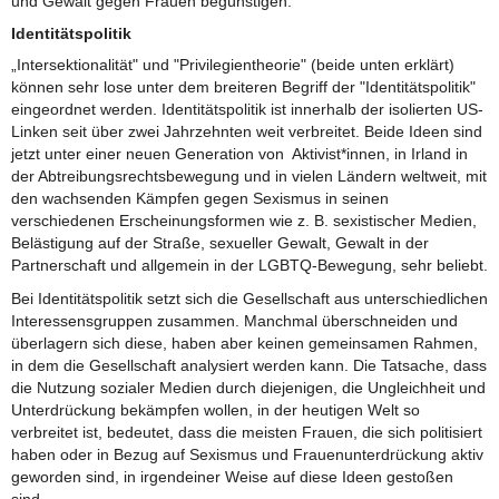
und Gewalt gegen Frauen begünstigen.
Identitätspolitik
„Intersektionalität" und "Privilegientheorie" (beide unten erklärt)
können sehr lose unter dem breiteren Begriff der "Identitätspolitik"
eingeordnet werden. Identitätspolitik ist innerhalb der isolierten US-
Linken seit über zwei Jahrzehnten weit verbreitet. Beide Ideen sind
jetzt unter einer neuen Generation von Aktivist*innen, in Irland in
der Abtreibungsrechtsbewegung und in vielen Ländern weltweit, mit
den wachsenden Kämpfen gegen Sexismus in seinen
verschiedenen Erscheinungsformen wie z. B. sexistischer Medien,
Belästigung auf der Straße, sexueller Gewalt, Gewalt in der
Partnerschaft und allgemein in der LGBTQ-Bewegung, sehr beliebt.
Bei Identitätspolitik setzt sich die Gesellschaft aus unterschiedlichen
Interessensgruppen zusammen. Manchmal überschneiden und
überlagern sich diese, haben aber keinen gemeinsamen Rahmen,
in dem die Gesellschaft analysiert werden kann. Die Tatsache, dass
die Nutzung sozialer Medien durch diejenigen, die Ungleichheit und
Unterdrückung bekämpfen wollen, in der heutigen Welt so
verbreitet ist, bedeutet, dass die meisten Frauen, die sich politisiert
haben oder in Bezug auf Sexismus und Frauenunterdrückung aktiv
geworden sind, in irgendeiner Weise auf diese Ideen gestoßen
sind.