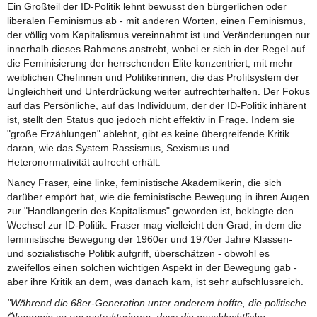
Ein Großteil der ID-Politik lehnt bewusst den bürgerlichen oder
liberalen Feminismus ab - mit anderen Worten, einen Feminismus,
der völlig vom Kapitalismus vereinnahmt ist und Veränderungen nur
innerhalb dieses Rahmens anstrebt, wobei er sich in der Regel auf
die Feminisierung der herrschenden Elite konzentriert, mit mehr
weiblichen Chefinnen und Politikerinnen, die das Profitsystem der
Ungleichheit und Unterdrückung weiter aufrechterhalten. Der Fokus
auf das Persönliche, auf das Individuum, der der ID-Politik inhärent
ist, stellt den Status quo jedoch nicht effektiv in Frage. Indem sie
"große Erzählungen" ablehnt, gibt es keine übergreifende Kritik
daran, wie das System Rassismus, Sexismus und
Heteronormativität aufrecht erhält.
Nancy Fraser, eine linke, feministische Akademikerin, die sich
darüber empört hat, wie die feministische Bewegung in ihren Augen
zur "Handlangerin des Kapitalismus" geworden ist, beklagte den
Wechsel zur ID-Politik. Fraser mag vielleicht den Grad, in dem die
feministische Bewegung der 1960er und 1970er Jahre Klassen-
und sozialistische Politik aufgriff, überschätzen - obwohl es
zweifellos einen solchen wichtigen Aspekt in der Bewegung gab -
aber ihre Kritik an dem, was danach kam, ist sehr aufschlussreich.
"Während die 68er-Generation unter anderem hoffte, die politische
Ökonomie so umzustrukturieren, dass die geschlechtliche