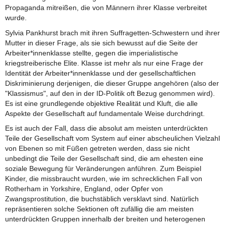
Propaganda mitreißen, die von Männern ihrer Klasse verbreitet
wurde.
Sylvia Pankhurst brach mit ihren Suffragetten-Schwestern und ihrer
Mutter in dieser Frage, als sie sich bewusst auf die Seite der
Arbeiter*innenklasse stellte, gegen die imperialistische
kriegstreiberische Elite. Klasse ist mehr als nur eine Frage der
Identität der Arbeiter*innenklasse und der gesellschaftlichen
Diskriminierung derjenigen, die dieser Gruppe angehören (also der
"Klassismus", auf den in der ID-Politik oft Bezug genommen wird).
Es ist eine grundlegende objektive Realität und Kluft, die alle
Aspekte der Gesellschaft auf fundamentale Weise durchdringt.
Es ist auch der Fall, dass die absolut am meisten unterdrückten
Teile der Gesellschaft vom System auf einer abscheulichen Vielzahl
von Ebenen so mit Füßen getreten werden, dass sie nicht
unbedingt die Teile der Gesellschaft sind, die am ehesten eine
soziale Bewegung für Veränderungen anführen. Zum Beispiel
Kinder, die missbraucht wurden, wie im schrecklichen Fall von
Rotherham in Yorkshire, England, oder Opfer von
Zwangsprostitution, die buchstäblich versklavt sind. Natürlich
repräsentieren solche Sektionen oft zufällig die am meisten
unterdrückten Gruppen innerhalb der breiten und heterogenen