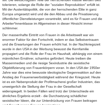
tolerieren, solange die Rolle der "sozialen Reproduktion" erfüllt ist.
Mit der Austeritätspolitik, die von der herrschenden Elite in ganz
Europa umgesetzt wird und die den Abbau und die Privatisierung
öffentlicher Dienstleistungen vorantreibt, wird es für Frauen und die
Arbeiter*innenklasse im Allgemeinen in dieser Hinsicht immer
schlimmer.
Der massenhafte Eintritt von Frauen in die Arbeitswelt war ein
enormer Faktor für den Fortschritt, indem er das Selbstvertrauen
und die Erwartungen der Frauen erhöht hat. In der Nachkriegszeit
wurde in den USA in der Werbung bewusst die Kernfamilie
propagiert und die Rolle der Frau im Haushalt, abhängig von einem
männlichen Ernährer, schamlos gefördert. Heute treiben die
Massenmedien und die riesige Sexindustrie die sexistische
Objektifizierung von Frauenkörpern voran. In den USA der 1950er
Jahre war dies eine bewusste ideologische Gegenreaktion auf den
Anstieg der Frauenerwerbstätigkeit während der Kriegszeit. Heute
ist es ein Nebenprodukt der Profitmacherei großer Industrien, das
unweigerlich die Stellung der Frau in der Gesellschaft
widerspiegelt. In beiden Fällen wird trotz der Unterschiede ein
ähnliches Ergebnis erzielt - die Durchsetzung schädlicher
sexistischer Ideen, die zur Unterdrückung von Frauen beitragen