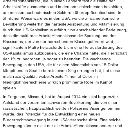
Arbeiter*innenklasse, die in vielen Ländern fast die Hälfte der
Arbeitskräfte ausmachen und in den am schlechtesten bezahlten,
am meisten ausbeuterischen Sektoren überrepräsentiert sind. In
ähnlicher Weise wäre es in den USA, wo die afroamerikanische
Bevölkerung weiterhin die härteste Ausbeutung und Viktimisierung
durch den US-Kapitalismus erfährt, von entscheidender Bedeutung,
dass die multi-race Arbeiter*innenklasse die Spaltung und den
Rassismus, der von der herrschenden Klasse gefördert wird, in
signifikantem Maße herausfordert, um eine Herausforderung des
US-Kapitalismus aufzubauen, die eine Chance hätte, die Herrschaft
der 1% zu bedrohen, ja sogar zu beenden. Die wachsende
Bewegung in den USA, die für einen Mindestlohn von 15 Dollar
kämpft und in Seattle bereits einen Sieg errungen hat, hat diese
multi-race Qualität, wobei Arbeiter*innen of Color im
Niedriglohnbereich eine wirklich prominente Rolle im Kampf
spielen.
In Ferguson, Missouri, hat im August 2014 ein lokal begrenzter
Aufstand der verarmten schwarzen Bevölkerung, die von einer
rassistischen, hauptsächlich weißen Polizei ins Visier genommen
wurde, das Potenzial für die Entwicklung einer neuen
Bürgerrechtsbewegung in den USA veranschaulicht. Eine solche
Bewegung könnte nicht nur die Arbeiter*innenklasse anderer und