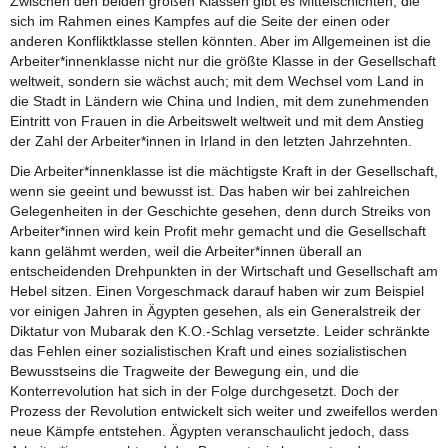
Zwischen den beiden großen Klassen gibt es Mittelschichten, die
sich im Rahmen eines Kampfes auf die Seite der einen oder
anderen Konfliktklasse stellen könnten. Aber im Allgemeinen ist die
Arbeiter*innenklasse nicht nur die größte Klasse in der Gesellschaft
weltweit, sondern sie wächst auch; mit dem Wechsel vom Land in
die Stadt in Ländern wie China und Indien, mit dem zunehmenden
Eintritt von Frauen in die Arbeitswelt weltweit und mit dem Anstieg
der Zahl der Arbeiter*innen in Irland in den letzten Jahrzehnten.
Die Arbeiter*innenklasse ist die mächtigste Kraft in der Gesellschaft,
wenn sie geeint und bewusst ist. Das haben wir bei zahlreichen
Gelegenheiten in der Geschichte gesehen, denn durch Streiks von
Arbeiter*innen wird kein Profit mehr gemacht und die Gesellschaft
kann gelähmt werden, weil die Arbeiter*innen überall an
entscheidenden Drehpunkten in der Wirtschaft und Gesellschaft am
Hebel sitzen. Einen Vorgeschmack darauf haben wir zum Beispiel
vor einigen Jahren in Ägypten gesehen, als ein Generalstreik der
Diktatur von Mubarak den K.O.-Schlag versetzte. Leider schränkte
das Fehlen einer sozialistischen Kraft und eines sozialistischen
Bewusstseins die Tragweite der Bewegung ein, und die
Konterrevolution hat sich in der Folge durchgesetzt. Doch der
Prozess der Revolution entwickelt sich weiter und zweifellos werden
neue Kämpfe entstehen. Ägypten veranschaulicht jedoch, dass