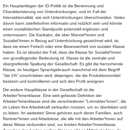
Ein Hauptanliegen der ID-Politik ist die Benennung und
Charakterisierung von Unterdrückungen, und im Fall der
Intersektionalität, wie sich Unterdrückungen überschneiden. Vieles
davon kann zweifelsohne informativ und nützlich sein und könnte
einen sozialistischen Standpunkt potenziell ergänzen und
untermauern. Die Karikatur, die über Marxist*innen und
Sozialist*innen in Bezug auf Unterdrückung gezeichnet wird, ist,
dass sie einen Fetisch oder eine Besessenheit von sozialer Klasse
haben. Es ist absolut der Fall, dass die Klasse für Sozialist*innen
von grundlegender Bedeutung ist. Klasse ist die zentrale und
übergreifende Spaltung der Gesellschaft. Es gibt die herrschende
Klasse, im heutigen Sprachgebrauch manchmal mit dem Begriff
"die 1%" umschrieben wird; diejenigen, die die Produktionsmittel
besitzen und kontrollieren und sich den Profit aneignen.
Die andere Hauptklasse in der Gesellschaft ist die
Arbeiter*innenklasse. Eine weit gefasste Definition der
Arbeiter*innenklasse sind die verschiedenen "Lohnsklav*innen", die
im Leben ihre Arbeitskraft verkaufen müssen, um zu überleben und
zu leben. Im weitesten Sinne gehören auch deren Familien, auch
Rentner*innen und Arbeitslose, die alle mit den Arbeiter*innen auf
diese Weise verbunden sind, zur breiten Arbeiter*innenklasse.