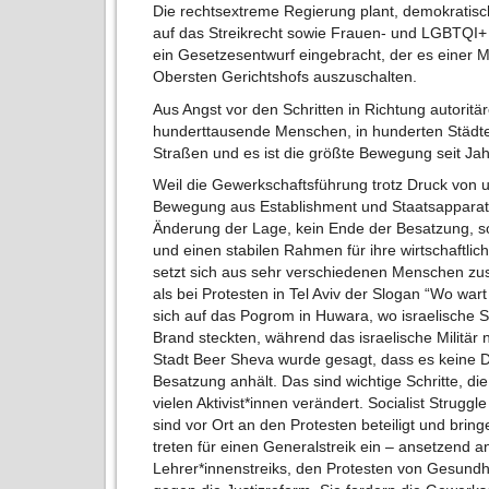
Die rechtsextreme Regierung plant, demokratisc
auf das Streikrecht sowie Frauen- und LGBTQI+
ein Gesetzesentwurf eingebracht, der es einer M
Obersten Gerichtshofs auszuschalten.
Aus Angst vor den Schritten in Richtung autori
hunderttausende Menschen, in hunderten Städte
Straßen und es ist die größte Bewegung seit Ja
Weil die Gewerkschaftsführung trotz Druck von u
Bewegung aus Establishment und Staatsapparat.
Änderung der Lage, kein Ende der Besatzung, so
und einen stabilen Rahmen für ihre wirtschaftli
setzt sich aus sehr verschiedenen Menschen z
als bei Protesten in Tel Aviv der Slogan “Wo war
sich auf das Pogrom in Huwara, wo israelische S
Brand steckten, während das israelische Militär 
Stadt Beer Sheva wurde gesagt, dass es keine 
Besatzung anhält. Das sind wichtige Schritte, di
vielen Aktivist*innen verändert. Socialist Struggle
sind vor Ort an den Protesten beteiligt und br
treten für einen Generalstreik ein – ansetzend 
Lehrer*innenstreiks, den Protesten von Gesundh