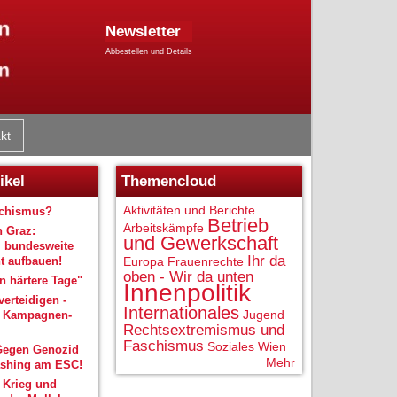
Newsletter
Abbestellen und Details
kt
ikel
Themencloud
Aktivitäten und Berichte
schismus?
Betrieb
Arbeitskämpfe
n Graz:
und Gewerkschaft
 bundesweite
Ihr da
 aufbauen!
Europa
Frauenrechte
oben - Wir da unten
 härtere Tage"
Innenpolitik
verteidigen -
Internationales
Jugend
r Kampagnen-
Rechtsextremismus und
Faschismus
Soziales
Wien
Gegen Genozid
Mehr
shing am ESC!
 Krieg und