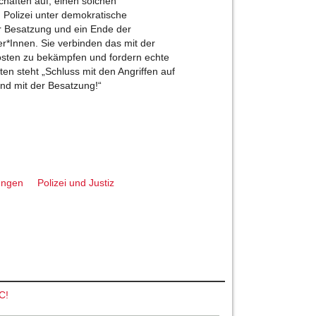
chaften auf, einen solchen
d Polizei unter demokratische
er Besatzung und ein Ende der
r*Innen. Sie verbinden das mit der
osten zu bekämpfen und fordern echte
ten steht „Schluss mit den Angriffen auf
und mit der Besatzung!“
ungen
Polizei und Justiz
C!