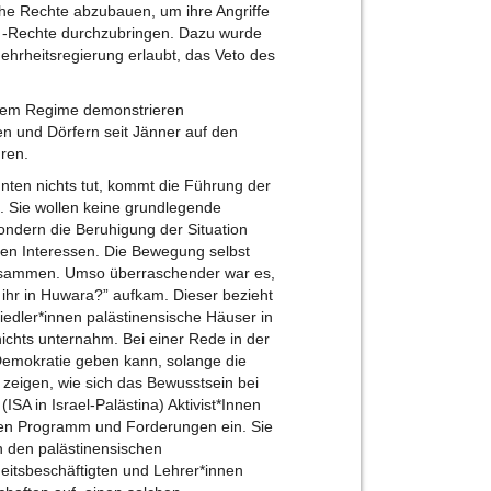
he Rechte abzubauen, um ihre Angriffe
 -Rechte durchzubringen. Dazu wurde
ehrheitsregierung erlaubt, das Veto des
tärem Regime demonstrieren
n und Dörfern seit Jänner auf den
hren.
nten nichts tut, kommt die Führung der
 Sie wollen keine grundlegende
ndern die Beruhigung der Situation
chen Interessen. Die Bewegung selbst
usammen. Umso überraschender war es,
t ihr in Huwara?” aufkam. Dieser bezieht
iedler*innen palästinensische Häuser in
nichts unternahm. Bei einer Rede in der
Demokratie geben kann, solange die
e zeigen, wie sich das Bewusstsein bei
 (ISA in Israel-Palästina) Aktivist*Innen
ingen Programm und Forderungen ein. Sie
an den palästinensischen
eitsbeschäftigten und Lehrer*innen