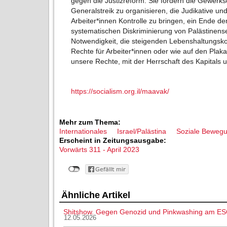
gegen die Justizreform. Sie fordern die Gewerks
Generalstreik zu organisieren, die Judikative un
Arbeiter*innen Kontrolle zu bringen, ein Ende d
systematischen Diskriminierung von Palästinense
Notwendigkeit, die steigenden Lebenshaltungsk
Rechte für Arbeiter*innen oder wie auf den Plaka
unsere Rechte, mit der Herrschaft des Kapitals 
https://socialism.org.il/maavak/
Mehr zum Thema:
Internationales
Israel/Palästina
Soziale Beweg
Erscheint in Zeitungsausgabe:
Vorwärts 311 - April 2023
Ähnliche Artikel
Shitshow. Gegen Genozid und Pinkwashing am ES
12.05.2026