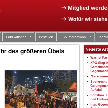
Jump to navigation
Publikationen
Bestellen
ISA International
Konta
Neueste Art
ehr des größeren Übels
Was ist Fa
KPÖ-Sieg i
Gemeinsam
Gegenmacht
"Es kommen
Streikrecht 
Gelungene
Auftakt!
Shitshow. 
und Pinkwa
Iran: Gegen