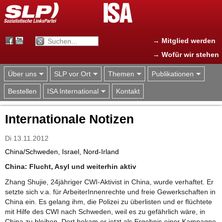
Jump to navigation
→ Mitglied werden
→ Wofür wir stehen
Über uns
SLP vor Ort
Themen
Publikationen
Bestellen
ISA International
Kontakt
Internationale Notizen
Di 13.11.2012
China/Schweden, Israel, Nord-Irland
China: Flucht, Asyl und weiterhin aktiv
Zhang Shujie, 24jähriger CWI-Aktivist in China, wurde verhaftet. Er
setzte sich v.a. für ArbeiterInnenrechte und freie Gewerkschaften in
China ein. Es gelang ihm, die Polizei zu überlisten und er flüchtete
mit Hilfe des CWI nach Schweden, weil es zu gefährlich wäre, in
China zu bleiben. Dort bekam er jetzt als Ergebnis einer Kampagne