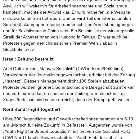
Asyl. „Ich will weiterhin für ArbeiterInnenrechte und Sozialismus
kämpfen“, machte der Aktivist klar. Er wird mithelfen, die Website
chinaworker.info zu betreuen. Und er wird Teil der internationalen
Solidaritätskampagnen gegen unmenschliche Arbeitsbedingungen
und für Sozialismus in China sein. Ein Beispiel ist der wirkungsvolle
Streik der ArbeiterInnen von Hualong in Taiwan. Er war auch bei
Protesten gegen den chinesischen Premier Wen Jiabao in
Stockholm aktiv.
Israel: Zeitung bestreikt
Ariel Gottlieb von „Maavak Socialisti“ (CWI in Israel/Palästina),
Vorsitzender der Journalistengewerkschaft, arbeitet bei der Zeitung
„Haaretz“. Dessen Management droht 100 Stellen abzubauen.
Proteste wurden ignoriert. So entschied die Belegschaft zu streiken
und verhinderte das Erscheinen der Zeitung am nächsten Tag.
Zugeständnisse sind schon erreicht, doch der Kampf geht weiter.
Nordirland: Fight together!
Über 300 Jugendliche und GewerkschafterInnen nahmen am 6.10.
am „Marsch für eine Zukunft“ in Belfast teil. Aufgerufen wurde von
„Youth Fight for Jobs & Education“, initiiert von der Socialist Party
(CWI Nord Irland). Gewerkschaften, „Youth Fight for Jobs“ in