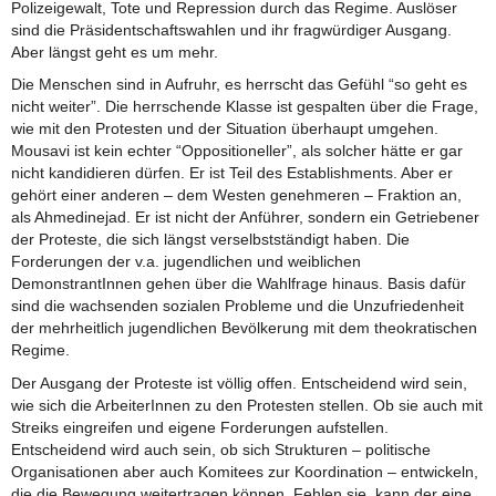
Polizeigewalt, Tote und Repression durch das Regime. Auslöser
sind die Präsidentschaftswahlen und ihr fragwürdiger Ausgang.
Aber längst geht es um mehr.
Die Menschen sind in Aufruhr, es herrscht das Gefühl “so geht es
nicht weiter”. Die herrschende Klasse ist gespalten über die Frage,
wie mit den Protesten und der Situation überhaupt umgehen.
Mousavi ist kein echter “Oppositioneller”, als solcher hätte er gar
nicht kandidieren dürfen. Er ist Teil des Establishments. Aber er
gehört einer anderen – dem Westen genehmeren – Fraktion an,
als Ahmedinejad. Er ist nicht der Anführer, sondern ein Getriebener
der Proteste, die sich längst verselbstständigt haben. Die
Forderungen der v.a. jugendlichen und weiblichen
DemonstrantInnen gehen über die Wahlfrage hinaus. Basis dafür
sind die wachsenden sozialen Probleme und die Unzufriedenheit
der mehrheitlich jugendlichen Bevölkerung mit dem theokratischen
Regime.
Der Ausgang der Proteste ist völlig offen. Entscheidend wird sein,
wie sich die ArbeiterInnen zu den Protesten stellen. Ob sie auch mit
Streiks eingreifen und eigene Forderungen aufstellen.
Entscheidend wird auch sein, ob sich Strukturen – politische
Organisationen aber auch Komitees zur Koordination – entwickeln,
die die Bewegung weitertragen können. Fehlen sie, kann der eine