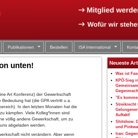
Jump to navigation
Publikationen
Bestellen
ISA International
Konta
Neueste Art
on unten!
Was ist Fa
KPÖ-Sieg i
Gemeinsam
Gegenmacht
eine Art Konferenz) der Gewerkschaft
"Es kommen
Bedeutung hat (die GPA vertritt u.a.
Streikrecht 
bereich). In den letzten Monaten hat die
Gelungene
r zu kämpfen. Viele Kolleg*innen sind
Auftakt!
ine völlig andere Gewerkschaft, um zu
Shitshow. 
uf uns abgeladen werden.
und Pinkwa
Iran: Gegen
werkschaft nicht verändern. Aber wenn