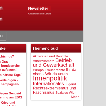
Newsletter
Abbestellen und Details
kt
ikel
Themencloud
Aktivitäten und Berichte
schismus?
Betrieb
Arbeitskämpfe
n Graz:
und Gewerkschaft
 bundesweite
Ihr da
 aufbauen!
Europa
Frauenrechte
oben - Wir da unten
 härtere Tage"
Innenpolitik
verteidigen -
Internationales
Jugend
r Kampagnen-
Rechtsextremismus und
Faschismus
Soziales
Wien
Gegen Genozid
Mehr
shing am ESC!
 Krieg und