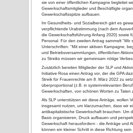
sie von einer öffentlichen Kampagne begleitet 
Gewerkschaftsmitglieder und Beschäftigte organ
Gewerkschaftsspitze aufbauen.
Im Gesundheits- und Sozialbereich gärt es gewal
verpflichtende Urabstimmung (nach dem Ausverka
die Gewerkschaftsführung Anfang 2020) sowie 
Personal. Für den zweiten Antrag sammelt “Wir si
Unterschriften: “Mit einer aktiven Kampagne, b
und Betriebsversammlungen, öffentlichen Akt
zu Streiks müssen wir gemeinsam nötige Verbe
Zusätzlich bereiten Mitglieder der SLP und Aktivi
Initiative Rosa einen Antrag vor, der die GPA dazu 
Streik für Frauenrechte am 8. März 2022 zu setze
überproportional (z.B. in systemrelevanten Beruf
Gewerkschaften, von schönen Worten zu Taten 
Als SLP unterstützen wir diese Anträge, wollen
insgesamt nutzen, um klarzumachen, dass wir e
antikapitalistische Gewerkschaft brauchen. Um 
Basis organisieren, Druck aufbauen und perspek
Gewerkschaft herausfordern - die Anträge und
können ein kleiner Schritt in diese Richtung se