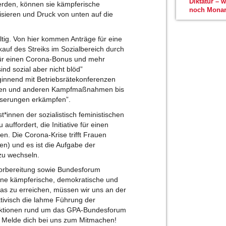
Diktatur – 
werden, können sie kämpferische
noch Monar
isieren und Druck von unten auf die
tig. Von hier kommen Anträge für eine
uf des Streiks im Sozialbereich durch
für einen Corona-Bonus und mehr
nd sozial aber nicht blöd”
eginnend mit Betriebsrätekonferenzen
ionen und anderen Kampfmaßnahmen bis
sserungen erkämpfen”.
st*innen der sozialistisch feministischen
auffordert, die Initiative für einen
n. Die Corona-Krise trifft Frauen
en) und es ist die Aufgabe der
zu wechseln.
 Vorbereitung sowie Bundesforum
ine kämpferische, demokratische und
das zu erreichen, müssen wir uns an der
tivisch die lahme Führung der
 Aktionen rund um das GPA-Bundesforum
in. Melde dich bei uns zum Mitmachen!