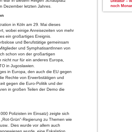
ien war in diesem Reigen Schauplatz
Diktatur – 
noch Monar
im Dezember letzten Jahres.
on
ation in Köln am 29. Mai dieses
rt, wobei einige Anreisezeiten von mehr
s ein großartiges Ereignis.
erbslose und Berufstätige gemeinsam
Mitglieder und SymphatisantInnen von
h schon von der großartigen
 nicht nur für ein anderes Europa,
TO in Jugoslawien.
ges in Europa, den auch die EU gegen
 die Rechte von Erwerbstätigen und
keit gegen die Euro-Politik und der
ren in großen Teilen der Demo die
00 Polizisten im Einsatz) zeigte sich
en „Rot-Grün“-Regierung zu Themen wie
usw.. Dies wurde vor allem auch
 angewiesen wurde, eine Eskalation