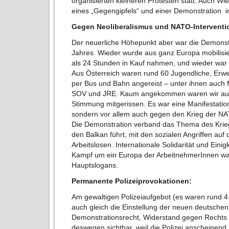
organisierten kleineren Protesten statt: Auch W
eines „Gegengipfels“ und einer Demonstration 
Gegen Neoliberalismus und NATO-Interventi
Der neuerliche Höhepunkt aber war die Demonstr
Jahres. Wieder wurde aus ganz Europa mobilisie
als 24 Stunden in Kauf nahmen, und wieder war e
Aus Österreich waren rund 60 Jugendliche, Erw
per Bus und Bahn angereist – unter ihnen auch 
SOV und JRE. Kaum angekommen waren wir auc
Stimmung mitgerissen. Es war eine Manifestation
sondern vor allem auch gegen den Krieg der NA
Die Demonstration verband das Thema des Krie
den Balkan führt, mit den sozialen Angriffen auf
Arbeitslosen. Internationale Solidarität und Einig
Kampf um ein Europa der ArbeitnehmerInnen wa
Hauptslogans.
Permanente Polizeiprovokationen:
Am gewaltigen Polizeiaufgebot (es waren rund 4.0
auch gleich die Einstellung der neuen deutsch
Demonstrationsrecht, Widerstand gegen Rechts 
deswegen sichtbar, weil die Polizei anscheinend