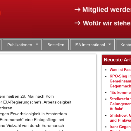
Jump to navigation
Publikationen
Bestellen
ISA International
Konta
Neueste Art
Was ist Fa
KPÖ-Sieg i
Gemeinsam
Gegenmacht
"Es kommen
em heißen 29. Mai nach Köln
Streikrecht 
EU-Regierungschefs, Arbeitslosigkeit
Gelungene
rieren.
Auftakt!
egen Erwerbslosigkeit in Amsterdam
Shitshow. 
Euromarsch“ eine Eintagsfliege sei.
und Pinkwa
ine Vielzahl von durch Euromarsch
Iran: Gegen