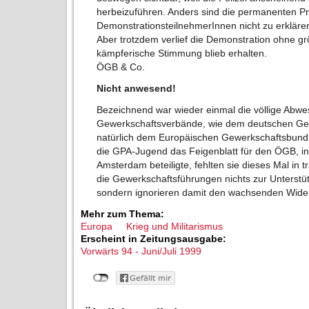
herbeizuführen. Anders sind die permanenten P
DemonstrationsteilnehmerInnen nicht zu erkläre
Aber trotzdem verlief die Demonstration ohne g
kämpferische Stimmung blieb erhalten.
ÖGB & Co.
Nicht anwesend!
Bezeichnend war wieder einmal die völlige Abwes
Gewerkschaftsverbände, wie dem deutschen G
natürlich dem Europäischen Gewerkschaftsbund 
die GPA-Jugend das Feigenblatt für den ÖGB, in
Amsterdam beteiligte, fehlten sie dieses Mal in 
die Gewerkschaftsführungen nichts zur Unterstütz
sondern ignorieren damit den wachsenden Wide
Mehr zum Thema:
Europa
Krieg und Militarismus
Erscheint in Zeitungsausgabe:
Vorwärts 94 - Juni/Juli 1999