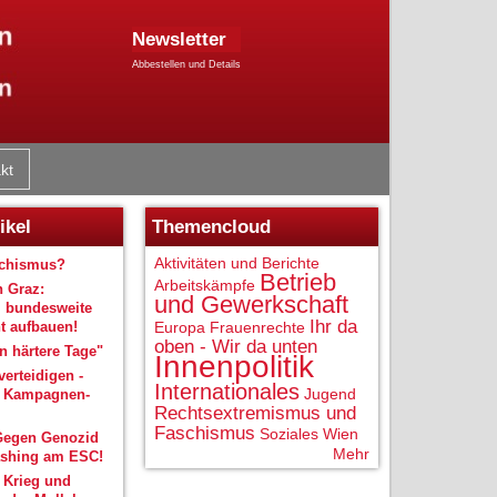
Newsletter
Abbestellen und Details
kt
ikel
Themencloud
Aktivitäten und Berichte
schismus?
Betrieb
Arbeitskämpfe
n Graz:
und Gewerkschaft
 bundesweite
Ihr da
 aufbauen!
Europa
Frauenrechte
oben - Wir da unten
 härtere Tage"
Innenpolitik
verteidigen -
Internationales
Jugend
r Kampagnen-
Rechtsextremismus und
Faschismus
Soziales
Wien
Gegen Genozid
Mehr
shing am ESC!
 Krieg und