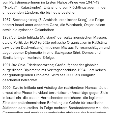
von PalästinenserInnen im Ersten Nahost-Krieg von 1947-49
("Nakba" = Katastrophe). Entstehung von Flüchtlingslagern in den
umgebenden Ländern, die bis heute bestehen.
1967: Sechstagekrieg (3. Arabisch-Israelischer Krieg); als Folge
besetzt Israel unter anderem Gaza, die Westbank, Ostjerusalem
sowie die syrischen Golanhöhen.
1987/88: Erste Intifada (Aufstand) der palästinensischen Massen,
da die Politik der PLO (größte politische Organisation in Palästina
bzw. deren Dachverband) mit einem Mix aus Terroranschlägen und
abgehobener Diplomatie in eine Sackgasse führt. Demos und
Streiks bringen konkrete Erfolge.
1991-94: Oslo-Friedensprozess; Großaufgebot der globalen
bürgerlichen Diplomatie mit Vertragsabschluss 1994. Löst keines
der grundlegenden Probleme. Wird seit 2000 als endgültig
gescheitert betrachtet.
2000: Zweite Intifada und Aufstieg der reaktionären Hamas; läutet
erneut eine Phase individual-terroristischer Anschläge gegen Ziele
in Israel ein, die es den Herrschenden erleichtern, die legitimen
Ziele der palästinensischen Befreiung als Gefahr für israelische
JüdInnen darzustellen. In Folge mehrere Bombardements v.a. des
Gazastreifen und gezielte terroristische Aktionen der israelischen