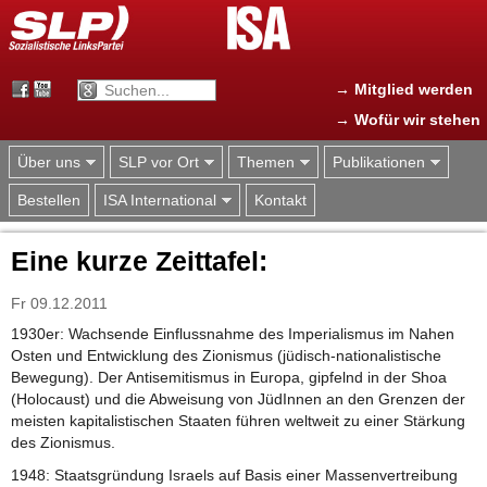
Jump to navigation
→ Mitglied werden
→ Wofür wir stehen
Über uns
SLP vor Ort
Themen
Publikationen
Bestellen
ISA International
Kontakt
Eine kurze Zeittafel:
Fr 09.12.2011
1930er: Wachsende Einflussnahme des Imperialismus im Nahen
Osten und Entwicklung des Zionismus (jüdisch-nationalistische
Bewegung). Der Antisemitismus in Europa, gipfelnd in der Shoa
(Holocaust) und die Abweisung von JüdInnen an den Grenzen der
meisten kapitalistischen Staaten führen weltweit zu einer Stärkung
des Zionismus.
1948: Staatsgründung Israels auf Basis einer Massenvertreibung