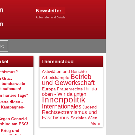
Newsletter
Abbestellen und Details
kt
ikel
Themencloud
Aktivitäten und Berichte
schismus?
Betrieb
Arbeitskämpfe
n Graz:
und Gewerkschaft
 bundesweite
Ihr da
 aufbauen!
Europa
Frauenrechte
oben - Wir da unten
 härtere Tage"
Innenpolitik
verteidigen -
Internationales
Jugend
r Kampagnen-
Rechtsextremismus und
Faschismus
Soziales
Wien
Gegen Genozid
Mehr
shing am ESC!
 Krieg und