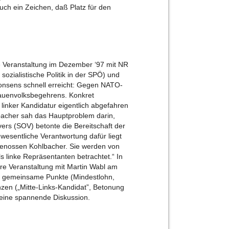
uch ein Zeichen, daß Platz für den
ne Veranstaltung im Dezember ‘97 mit NR
 sozialistische Politik in der SPÖ) und
Konsens schnell erreicht: Gegen NATO-
Frauenvolksbegehrens. Konkret
 linker Kandidatur eigentlich abgefahren
lbacher sah das Hauptproblem darin,
vers (SOV) betonte die Bereitschaft der
 wesentliche Verantwortung dafür liegt
Genossen Kohlbacher. Sie werden von
 linke Repräsentanten betrachtet.“ In
ere Veranstaltung mit Martin Wabl am
ge gemeinsame Punkte (Mindestlohn,
nzen („Mitte-Links-Kandidat”, Betonung
n eine spannende Diskussion.