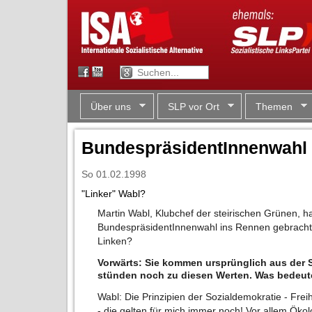
Über uns
SLP vor Ort
Themen
BundespräsidentInnenwahl
So 01.02.1998
"Linker" Wabl?
Martin Wabl, Klubchef der steirischen Grünen, hat
BundespräsidentInnenwahl ins Rennen gebracht. 
Linken?
Vorwärts: Sie kommen ursprünglich aus der 
stünden noch zu diesen Werten. Was bedeut
Wabl: Die Prinzipien der Sozialdemokratie - Freihe
- die gelten für mich immer noch! Vor allem Öko