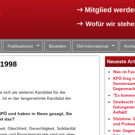
Jump to navigation
Publikationen
Bestellen
ISA International
Konta
Neueste Art
 1998
Was ist Fa
KPÖ-Sieg i
Gemeinsam
Gegenmacht
 sich als weiterer Kandidat für die
"Es kommen
Ist er der langersehnte Kandidat der
Streikrecht 
Gelungene
Auftakt!
SPÖ und haben in News gesagt, Sie
Shitshow. 
et das?
und Pinkwa
it, Gleichheit, Gerechtigkeit, Solidarität
Iran: Gegen
logie und Basisdemokratie sind mir aber