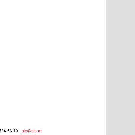
524 63 10 |
slp@slp.at