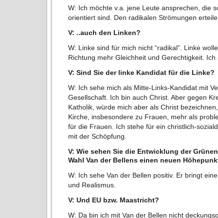
W: Ich möchte v.a. jene Leute ansprechen, die sozi
orientiert sind. Den radikalen Strömungen erteile
V: ..auch den Linken?
W: Linke sind für mich nicht “radikal”. Linke wol
Richtung mehr Gleichheit und Gerechtigkeit. Ich 
V: Sind Sie der linke Kandidat für die Linke?
W: Ich sehe mich als Mitte-Links-Kandidat mit V
Gesellschaft. Ich bin auch Christ. Aber gegen Kr
Katholik, würde mich aber als Christ bezeichnen,
Kirche, insbesondere zu Frauen, mehr als problem
für die Frauen. Ich stehe für ein christlich-sozi
mit der Schöpfung.
V: Wie sehen Sie die Entwicklung der Grünen 
Wahl Van der Bellens einen neuen Höhepunkt
W: Ich sehe Van der Bellen positiv. Er bringt ei
und Realismus.
V: Und EU bzw. Maastricht?
W: Da bin ich mit Van der Bellen nicht deckungsg