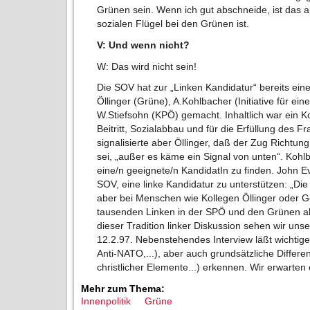
Grünen sein. Wenn ich gut abschneide, ist das a
sozialen Flügel bei den Grünen ist.
V: Und wenn nicht?
W: Das wird nicht sein!
Die SOV hat zur „Linken Kandidatur“ bereits ei
Öllinger (Grüne), A.Kohlbacher (Initiative für eine
W.Stiefsohn (KPÖ) gemacht. Inhaltlich war ein 
Beitritt, Sozialabbau und für die Erfüllung des 
signalisierte aber Öllinger, daß der Zug Richtung
sei, „außer es käme ein Signal von unten“. Koh
eine/n geeignete/n KandidatIn zu finden. John E
SOV, eine linke Kandidatur zu unterstützen: „Die
aber bei Menschen wie Kollegen Öllinger oder 
tausenden Linken in der SPÖ und den Grünen als
dieser Tradition linker Diskussion sehen wir uns
12.2.97. Nebenstehendes Interview läßt wichti
Anti-NATO,...), aber auch grundsätzliche Differe
christlicher Elemente...) erkennen. Wir erwarte
Mehr zum Thema:
Innenpolitik
Grüne