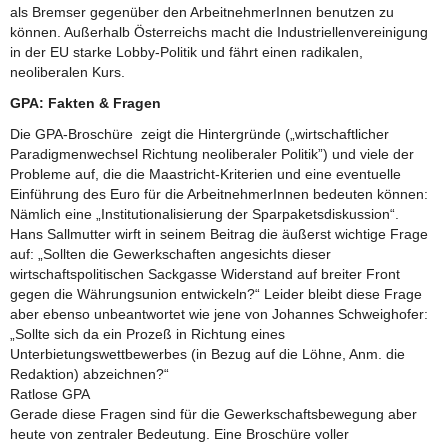
als Bremser gegenüber den ArbeitnehmerInnen benutzen zu
können. Außerhalb Österreichs macht die Industriellenvereinigung
in der EU starke Lobby-Politik und fährt einen radikalen,
neoliberalen Kurs.
GPA: Fakten & Fragen
Die GPA-Broschüre zeigt die Hintergründe („wirtschaftlicher
Paradigmenwechsel Richtung neoliberaler Politik”) und viele der
Probleme auf, die die Maastricht-Kriterien und eine eventuelle
Einführung des Euro für die ArbeitnehmerInnen bedeuten können:
Nämlich eine „Institutionalisierung der Sparpaketsdiskussion“.
Hans Sallmutter wirft in seinem Beitrag die äußerst wichtige Frage
auf: „Sollten die Gewerkschaften angesichts dieser
wirtschaftspolitischen Sackgasse Widerstand auf breiter Front
gegen die Währungsunion entwickeln?“ Leider bleibt diese Frage
aber ebenso unbeantwortet wie jene von Johannes Schweighofer:
„Sollte sich da ein Prozeß in Richtung eines
Unterbietungswettbewerbes (in Bezug auf die Löhne, Anm. die
Redaktion) abzeichnen?“
Ratlose GPA
Gerade diese Fragen sind für die Gewerkschaftsbewegung aber
heute von zentraler Bedeutung. Eine Broschüre voller