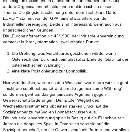
einseitig, unkritisch und in altbekannter Jubelmanier. Aber auch
andere Organisationen/Institutionen melden sich zu diesem
Thema. Die jüngste Erscheinung unter dem Titel „Hart, Härter,
EURO?“ stammt von der GPA, eine etwas ältere von der
Industriellenvereinigung. Beide sind interessant, wenn auch aus
unterschiedlichen Gründen.
Die „Europainformation Nr. 43/1996“ der Industriellenvereinigung
versteckt in ihrer „Information“ zwei wichtige Punkte.
Die Drohung, was Furchtbares geschehen würde, wenn
Österreich den Euro nicht einführt („das Ende der Stabilität der
österreichischen Währung“).
eine klare Positionierung zur Lohnpolitik.
Hier wird deutlich, worum es den Wirtschaftsvertretern wirklich geht
- nicht wie so oft behauptet wird um die „gemeinsame Währung“,
sondern es geht um das gemeinsame Argument gegen
Gewerkschaftsforderungen. Denn: „der Wegfall des
Wechselkursinstruments übt einen starken Druck auf die
Sozialpartner zu maßvollen Lohnabschlüssen aus.“
Die Industriellenvereinigung spielt in Bezug auf die EU schon seit
Jahren ein doppeltes Spiel: In Österreich setzt sie auf die
Sozialpartnerschaft, um die Gewerkschaft als Partner und vor allem