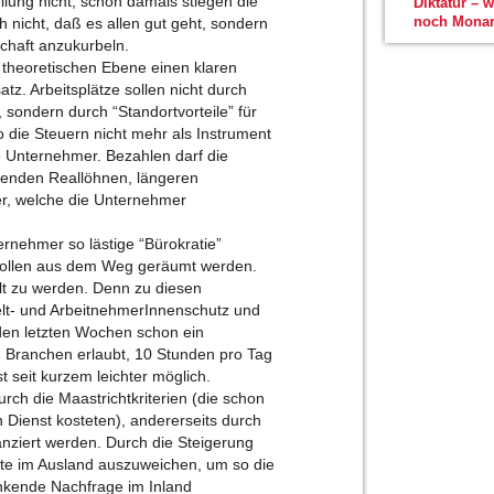
ilung nicht; schon damals stiegen die
Diktatur – 
noch Monar
ch nicht, daß es allen gut geht, sondern
chaft anzukurbeln.
theoretischen Ebene einen klaren
tz. Arbeitsplätze sollen nicht durch
sondern durch “Standortvorteile” für
die Steuern nicht mehr als Instrument
ie Unternehmer. Bezahlen darf die
inkenden Reallöhnen, längeren
er, welche die Unternehmer
ternehmer so lästige “Bürokratie”
 sollen aus dem Weg geräumt werden.
lt zu werden. Denn zu diesen
elt- und ArbeitnehmerInnenschutz und
 den letzten Wochen schon ein
llen Branchen erlaubt, 10 Stunden pro Tag
st seit kurzem leichter möglich.
urch die Maastrichtkriterien (die schon
n Dienst kosteten), andererseits durch
anziert werden. Durch die Steigerung
kte im Ausland auszuweichen, um so die
inkende Nachfrage im Inland