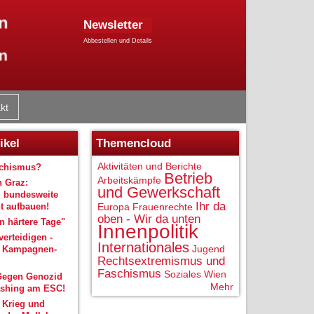
Newsletter
Abbestellen und Details
kt
ikel
Themencloud
Aktivitäten und Berichte
schismus?
Betrieb
Arbeitskämpfe
n Graz:
und Gewerkschaft
 bundesweite
Ihr da
 aufbauen!
Europa
Frauenrechte
oben - Wir da unten
 härtere Tage"
Innenpolitik
verteidigen -
Internationales
Jugend
r Kampagnen-
Rechtsextremismus und
Faschismus
Soziales
Wien
Gegen Genozid
Mehr
shing am ESC!
 Krieg und