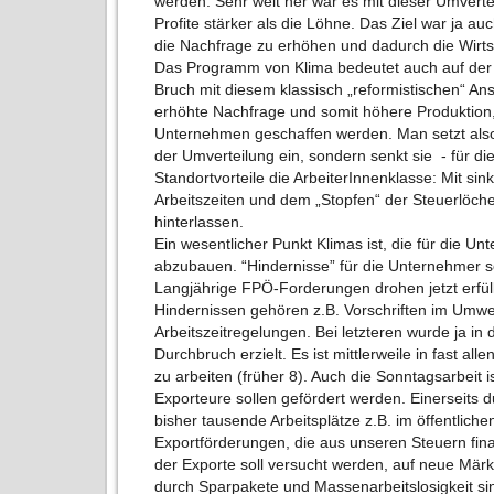
werden. Sehr weit her war es mit dieser Umverte
Profite stärker als die Löhne. Das Ziel war ja au
die Nachfrage zu erhöhen und dadurch die Wirts
Das Programm von Klima bedeutet auch auf der 
Bruch mit diesem klassisch „reformistischen“ Ansa
erhöhte Nachfrage und somit höhere Produktion, 
Unternehmen geschaffen werden. Man setzt also 
der Umverteilung ein, sondern senkt sie - für d
Standortvorteile die ArbeiterInnenklasse: Mit s
Arbeitszeiten und dem „Stopfen“ der Steuerlöch
hinterlassen.
Ein wesentlicher Punkt Klimas ist, die für die Un
abzubauen. “Hindernisse” für die Unternehmer
Langjährige FPÖ-Forderungen drohen jetzt erfül
Hindernissen gehören z.B. Vorschriften im Umw
Arbeitszeitregelungen. Bei letzteren wurde ja in
Durchbruch erzielt. Es ist mittlerweile in fast a
zu arbeiten (früher 8). Auch die Sonntagsarbeit i
Exporteure sollen gefördert werden. Einerseits d
bisher tausende Arbeitsplätze z.B. im öffentliche
Exportförderungen, die aus unseren Steuern fin
der Exporte soll versucht werden, auf neue Mär
durch Sparpakete und Massenarbeitslosigkeit s