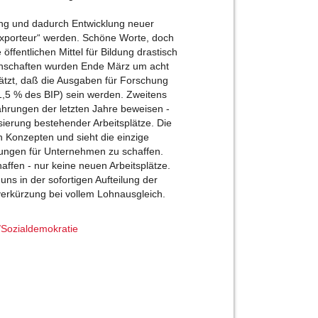
ng und dadurch Entwicklung neuer
exporteur“ werden. Schöne Worte, doch
öffentlichen Mittel für Bildung drastisch
enschaften wurden Ende März um acht
hätzt, daß die Ausgaben für Forschung
(1,5 % des BIP) sein werden. Zweitens
ahrungen der letzten Jahre beweisen -
sierung bestehender Arbeitsplätze. Die
n Konzepten und sieht die einzige
gungen für Unternehmen zu schaffen.
haffen - nur keine neuen Arbeitsplätze.
ns in der sofortigen Aufteilung der
verkürzung bei vollem Lohnausgleich.
Sozialdemokratie