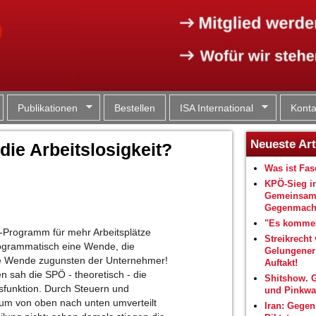
Jump to navigation
Publikationen
Bestellen
ISA International
Konta
Neueste Art
ie Arbeitslosigkeit?
Was ist Fa
KPÖ-Sieg i
Gemeinsam
Gegenmacht
"Es kommen
e-Programm für mehr Arbeitsplätze
Streikrecht 
programmatisch eine Wende, die
Gelungene
Eine Wende zugunsten der Unternehmer!
Auftakt!
n sah die SPÖ - theoretisch - die
Shitshow. 
sfunktion. Durch Steuern und
und Pinkwa
htum von oben nach unten umverteilt
Iran: Gegen