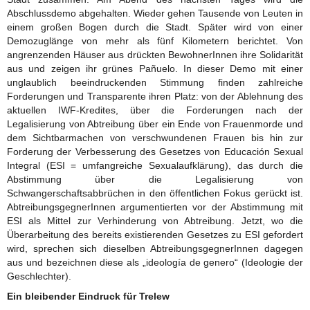
Abschlussdemo abgehalten. Wieder gehen Tausende von Leuten in
einem großen Bogen durch die Stadt. Später wird von einer
Demozuglänge von mehr als fünf Kilometern berichtet. Von
angrenzenden Häuser aus drückten BewohnerInnen ihre Solidarität
aus und zeigen ihr grünes Pañuelo. In dieser Demo mit einer
unglaublich beeindruckenden Stimmung finden zahlreiche
Forderungen und Transparente ihren Platz: von der Ablehnung des
aktuellen IWF-Kredites, über die Forderungen nach der
Legalisierung von Abtreibung über ein Ende von Frauenmorde und
dem Sichtbarmachen von verschwundenen Frauen bis hin zur
Forderung der Verbesserung des Gesetzes von Educación Sexual
Integral (ESI = umfangreiche Sexualaufklärung), das durch die
Abstimmung über die Legalisierung von
Schwangerschaftsabbrüchen in den öffentlichen Fokus gerückt ist.
AbtreibungsgegnerInnen argumentierten vor der Abstimmung mit
ESI als Mittel zur Verhinderung von Abtreibung. Jetzt, wo die
Überarbeitung des bereits existierenden Gesetzes zu ESI gefordert
wird, sprechen sich dieselben AbtreibungsgegnerInnen dagegen
aus und bezeichnen diese als „ideología de genero“ (Ideologie der
Geschlechter).
Ein bleibender Eindruck für Trelew