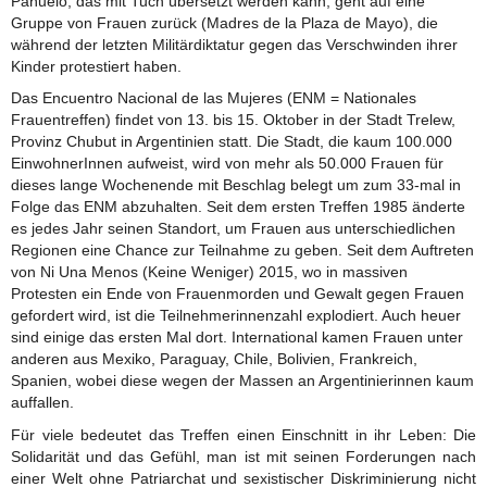
Pañuelo, das mit Tuch übersetzt werden kann, geht auf eine
Gruppe von Frauen zurück (Madres de la Plaza de Mayo), die
während der letzten Militärdiktatur gegen das Verschwinden ihrer
Kinder protestiert haben.
Das Encuentro Nacional de las Mujeres (ENM = Nationales
Frauentreffen) findet von 13. bis 15. Oktober in der Stadt Trelew,
Provinz Chubut in Argentinien statt. Die Stadt, die kaum 100.000
EinwohnerInnen aufweist, wird von mehr als 50.000 Frauen für
dieses lange Wochenende mit Beschlag belegt um zum 33-mal in
Folge das ENM abzuhalten. Seit dem ersten Treffen 1985 änderte
es jedes Jahr seinen Standort, um Frauen aus unterschiedlichen
Regionen eine Chance zur Teilnahme zu geben. Seit dem Auftreten
von Ni Una Menos (Keine Weniger) 2015, wo in massiven
Protesten ein Ende von Frauenmorden und Gewalt gegen Frauen
gefordert wird, ist die Teilnehmerinnenzahl explodiert. Auch heuer
sind einige das ersten Mal dort. International kamen Frauen unter
anderen aus Mexiko, Paraguay, Chile, Bolivien, Frankreich,
Spanien, wobei diese wegen der Massen an Argentinierinnen kaum
auffallen.
Für viele bedeutet das Treffen einen Einschnitt in ihr Leben: Die
Solidarität und das Gefühl, man ist mit seinen Forderungen nach
einer Welt ohne Patriarchat und sexistischer Diskriminierung nicht