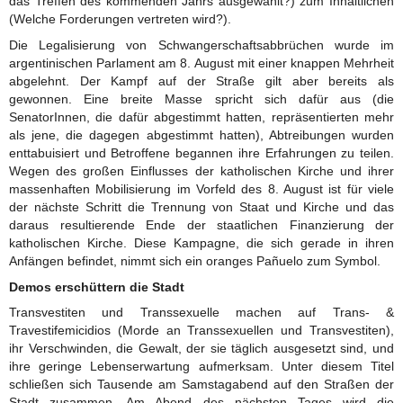
das Treffen des kommenden Jahrs ausgewählt?) zum Inhaltlichen
(Welche Forderungen vertreten wird?).
Die Legalisierung von Schwangerschaftsabbrüchen wurde im
argentinischen Parlament am 8. August mit einer knappen Mehrheit
abgelehnt. Der Kampf auf der Straße gilt aber bereits als
gewonnen. Eine breite Masse spricht sich dafür aus (die
SenatorInnen, die dafür abgestimmt hatten, repräsentierten mehr
als jene, die dagegen abgestimmt hatten), Abtreibungen wurden
enttabuisiert und Betroffene begannen ihre Erfahrungen zu teilen.
Wegen des großen Einflusses der katholischen Kirche und ihrer
massenhaften Mobilisierung im Vorfeld des 8. August ist für viele
der nächste Schritt die Trennung von Staat und Kirche und das
daraus resultierende Ende der staatlichen Finanzierung der
katholischen Kirche. Diese Kampagne, die sich gerade in ihren
Anfängen befindet, nimmt sich ein oranges Pañuelo zum Symbol.
Demos erschüttern die Stadt
Transvestiten und Transsexuelle machen auf Trans- &
Travestifemicidios (Morde an Transsexuellen und Transvestiten),
ihr Verschwinden, die Gewalt, der sie täglich ausgesetzt sind, und
ihre geringe Lebenserwartung aufmerksam. Unter diesem Titel
schließen sich Tausende am Samstagabend auf den Straßen der
Stadt zusammen. Am Abend des nächsten Tages wird die