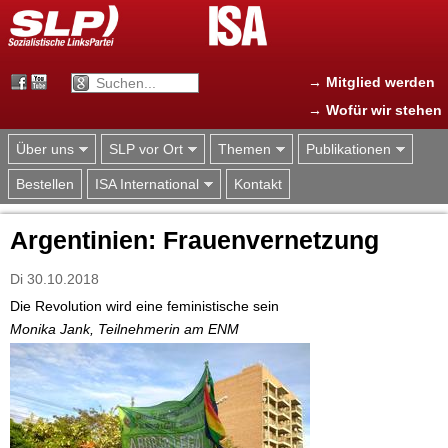
Jump to navigation
→ Mitglied werden
→ Wofür wir stehen
Über uns
SLP vor Ort
Themen
Publikationen
Bestellen
ISA International
Kontakt
Argentinien: Frauenvernetzung
Di 30.10.2018
Die Revolution wird eine feministische sein
Monika Jank, Teilnehmerin am ENM