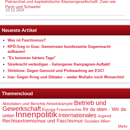
Patriarchat und kapitalistische Klassengesellschaft: Zwei wie
Pech und Schwefel
10.12.2024
Neueste Artikel
Was ist Faschismus?
KPÖ-Sieg in Graz: Gemeinsam bundesweite Gegenmacht
aufbauen!
"Es kommen härtere Tage"
Streikrecht verteidigen - Gelungener Kampagnen-Auftakt!
Shitshow. Gegen Genozid und Pinkwashing am ESC!
Iran: Gegen Krieg und Diktatur – weder Mullahs noch Monarchie!
Themencloud
Betrieb und
Aktivitäten und Berichte
Arbeitskämpfe
Gewerkschaft
Ihr da oben - Wir da
Europa
Frauenrechte
Innenpolitik
Internationales
unten
Jugend
Rechtsextremismus und Faschismus
Soziales
Wien
Mehr