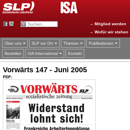
Jump to navigation
→ Mitglied werden
→ Wofür wir stehen
Über uns
SLP vor Ort
Themen
Publikationen
Bestellen
ISA International
Kontakt
Vorwärts 147 - Juni 2005
PDF: