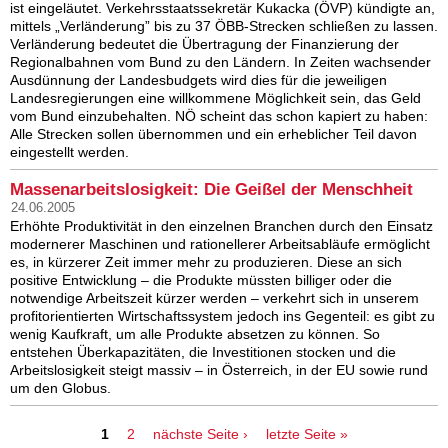
ist eingeläutet. Verkehrsstaatssekretär Kukacka (ÖVP) kündigte an,
mittels „Verländerung” bis zu 37 ÖBB-Strecken schließen zu lassen.
Verländerung bedeutet die Übertragung der Finanzierung der
Regionalbahnen vom Bund zu den Ländern. In Zeiten wachsender
Ausdünnung der Landesbudgets wird dies für die jeweiligen
Landesregierungen eine willkommene Möglichkeit sein, das Geld
vom Bund einzubehalten. NÖ scheint das schon kapiert zu haben:
Alle Strecken sollen übernommen und ein erheblicher Teil davon
eingestellt werden.
Massenarbeitslosigkeit: Die Geißel der Menschheit
24.06.2005
Erhöhte Produktivität in den einzelnen Branchen durch den Einsatz
modernerer Maschinen und rationellerer Arbeitsabläufe ermöglicht
es, in kürzerer Zeit immer mehr zu produzieren. Diese an sich
positive Entwicklung – die Produkte müssten billiger oder die
notwendige Arbeitszeit kürzer werden – verkehrt sich in unserem
profitorientierten Wirtschaftssystem jedoch ins Gegenteil: es gibt zu
wenig Kaufkraft, um alle Produkte absetzen zu können. So
entstehen Überkapazitäten, die Investitionen stocken und die
Arbeitslosigkeit steigt massiv – in Österreich, in der EU sowie rund
um den Globus.
Seiten
1
2
nächste Seite ›
letzte Seite »