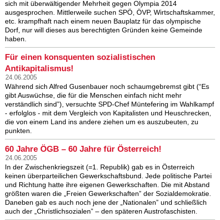
sich mit überwältigender Mehrheit gegen Olympia 2014
ausgesprochen. Mittlerweile suchen SPÖ, ÖVP, Wirtschaftskammer,
etc. krampfhaft nach einem neuen Bauplatz für das olympische
Dorf, nur will dieses aus berechtigten Gründen keine Gemeinde
haben.
Für einen konsquenten sozialistischen
Antikapitalismus!
24.06.2005
Während sich Alfred Gusenbauer noch schaumgebremst gibt (“Es
gibt Auswüchse, die für die Menschen einfach nicht mehr
verständlich sind”), versuchte SPD-Chef Müntefering im Wahlkampf
- erfolglos - mit dem Vergleich von Kapitalisten und Heuschrecken,
die von einem Land ins andere ziehen um es auszubeuten, zu
punkten.
60 Jahre ÖGB – 60 Jahre für Österreich!
24.06.2005
In der Zwischenkriegszeit (=1. Republik) gab es in Österreich
keinen überparteilichen Gewerkschaftsbund. Jede politische Partei
und Richtung hatte ihre eigenen Gewerkschaften. Die mit Abstand
größten waren die „Freien Gewerkschaften” der Sozialdemokratie.
Daneben gab es auch noch jene der „Nationalen” und schließlich
auch der „Christlichsozialen” – den späteren Austrofaschisten.