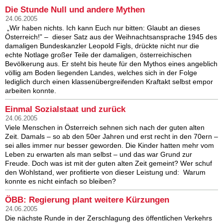
Die Stunde Null und andere Mythen
24.06.2005
„Wir haben nichts. Ich kann Euch nur bitten: Glaubt an dieses
Österreich!” – dieser Satz aus der Weihnachtsansprache 1945 des
damaligen Bundeskanzler Leopold Figls, drückte nicht nur die
echte Notlage großer Teile der damaligen, österreichischen
Bevölkerung aus. Er steht bis heute für den Mythos eines angeblich
völlig am Boden liegenden Landes, welches sich in der Folge
lediglich durch einen klassenübergreifenden Kraftakt selbst empor
arbeiten konnte.
Einmal Sozialstaat und zurück
24.06.2005
Viele Menschen in Österreich sehnen sich nach der guten alten
Zeit. Damals – so ab den 50er Jahren und erst recht in den 70ern –
sei alles immer nur besser geworden. Die Kinder hatten mehr vom
Leben zu erwarten als man selbst – und das war Grund zur
Freude. Doch was ist mit der guten alten Zeit gemeint? Wer schuf
den Wohlstand, wer profitierte von dieser Leistung und: Warum
konnte es nicht einfach so bleiben?
ÖBB: Regierung plant weitere Kürzungen
24.06.2005
Die nächste Runde in der Zerschlagung des öffentlichen Verkehrs