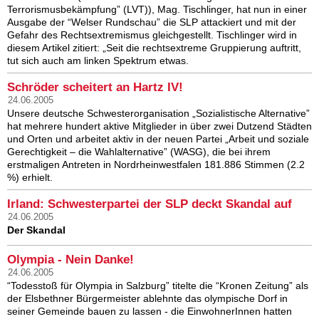
Terrorismusbekämpfung” (LVT)), Mag. Tischlinger, hat nun in einer
Ausgabe der “Welser Rundschau” die SLP atta­ckiert und mit der
Gefahr des Rechtsextremismus gleichgestellt. Tischlinger wird in
diesem Artikel zitiert: „Seit die rechtsextreme Grupp­ierung auftritt,
tut sich auch am linken Spektrum etwas.
Schröder scheitert an Hartz IV!
24.06.2005
Unsere deutsche Schwesterorganisation „Sozialistische Alternative”
hat mehrere hundert aktive Mitglieder in über zwei Dutzend Städten
und Orten und arbeitet aktiv in der neuen Partei „Arbeit und soziale
Gerechtigkeit – die Wahlalternative” (WASG), die bei ihrem
erstmaligen Antreten in Nordrheinwestfalen 181.886 Stimmen (2.2
%) erhielt.
Irland: Schwesterpartei der SLP deckt Skandal auf
24.06.2005
Der Skandal
Olympia - Nein Danke!
24.06.2005
“Todesstoß für Olympia in Salzburg” titelte die “Kronen Zeitung” als
der Elsbethner Bürgermeister ablehnte das olympische Dorf in
seiner Gemeinde bauen zu lassen - die EinwohnerInnen hatten