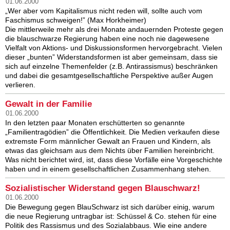
01.06.2000
„Wer aber vom Kapitalismus nicht reden will, sollte auch vom
Faschismus schweigen!” (Max Horkheimer)
Die mittlerweile mehr als drei Monate andauernden Proteste gegen
die blauschwarze Regierung haben eine noch nie dagewesene
Vielfalt von Aktions- und Diskussionsformen hervorgebracht. Vielen
dieser „bunten” Widerstandsformen ist aber gemeinsam, dass sie
sich auf einzelne Themenfelder (z.B. Antirassismus) beschränken
und dabei die gesamtgesellschaftliche Perspektive außer Augen
verlieren.
Gewalt in der Familie
01.06.2000
In den letzten paar Monaten erschütterten so genannte
„Familientragödien” die Öffentlichkeit. Die Medien verkaufen diese
extremste Form männlicher Gewalt an Frauen und Kindern, als
etwas das gleichsam aus dem Nichts über Familien hereinbricht.
Was nicht berichtet wird, ist, dass diese Vorfälle eine Vorgeschichte
haben und in einem gesellschaftlichen Zusammenhang stehen.
Sozialistischer Widerstand gegen Blauschwarz!
01.06.2000
Die Bewegung gegen BlauSchwarz ist sich darüber einig, warum
die neue Regierung untragbar ist: Schüssel & Co. stehen für eine
Politik des Rassismus und des Sozialabbaus. Wie eine andere