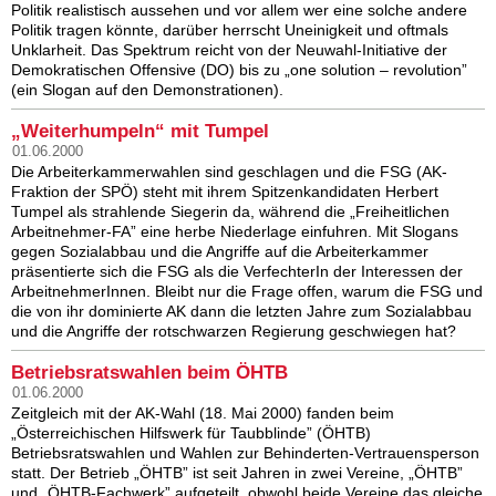
Politik realistisch aussehen und vor allem wer eine solche andere
Politik tragen könnte, darüber herrscht Uneinigkeit und oftmals
Unklarheit. Das Spektrum reicht von der Neuwahl-Initiative der
Demokratischen Offensive (DO) bis zu „one solution – revolution”
(ein Slogan auf den Demonstrationen).
„Weiterhumpeln“ mit Tumpel
01.06.2000
Die Arbeiterkammerwahlen sind geschlagen und die FSG (AK-
Fraktion der SPÖ) steht mit ihrem Spitzenkandidaten Herbert
Tumpel als strahlende Siegerin da, während die „Freiheitlichen
Arbeitnehmer-FA” eine herbe Niederlage einfuhren. Mit Slogans
gegen Sozialabbau und die Angriffe auf die Arbeiterkammer
präsentierte sich die FSG als die VerfechterIn der Interessen der
ArbeitnehmerInnen. Bleibt nur die Frage offen, warum die FSG und
die von ihr dominierte AK dann die letzten Jahre zum Sozialabbau
und die Angriffe der rotschwarzen Regierung geschwiegen hat?
Betriebsratswahlen beim ÖHTB
01.06.2000
Zeitgleich mit der AK-Wahl (18. Mai 2000) fanden beim
„Österreichischen Hilfswerk für Taubblinde” (ÖHTB)
Betriebsratswahlen und Wahlen zur Behinderten-Vertrauensperson
statt. Der Betrieb „ÖHTB” ist seit Jahren in zwei Vereine, „ÖHTB”
und „ÖHTB-Fachwerk” aufgeteilt, obwohl beide Vereine das gleiche