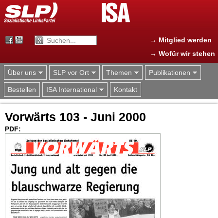
Jump to navigation
→ Mitglied werden
→ Wofür wir stehen
Über uns
SLP vor Ort
Themen
Publikationen
Bestellen
ISA International
Kontakt
Vorwärts 103 - Juni 2000
PDF: