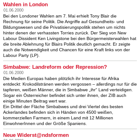
Wahlen in London
01.06.2000
Bei den Londoner Wahlen am 7. Mai erhielt Tony Blair die
Rechnung für seine Politik. Die Angriffe auf Gesundheits- und
Bildungswesen und die Privatisierungspolitik stehen um nichts
hinter denen der verhassten Torries zurück. Der Sieg von New
Labour Dissident Ken Livingstone bei den Bürgermeisterwahlen hat
die breite Ablehnung für Blairs Politik deutlich gemacht. Er zeigte
auch die Notwendigkeit und Chancen für eine Kraft links von der
Labour Party (LP).
Simbabwe: Landreform oder Repression?
01.06.2000
Die Medien Europas haben plötzlich ihr Interesse für Afrika
entdeckt: Krokodilstränen werden vergossen – allerdings nur für die
tapferen, weißen Männer, die in Simbabwe „ihr“ Land verteidigen.
Sogar ein Österreicher befindet sich unter ihnen, der ZIB auch
einige Minuten Beitrag wert war.
Ein Drittel der Fläche Simbabwes und drei Viertel des besten
Ackerlandes befinden sich in Händen von 4500 weißen,
kommerziellen Farmern, in einem Land mit 12 Millionen
EinwohnerInnen und der Größe Spaniens.
Neue Widerst@ndsformen