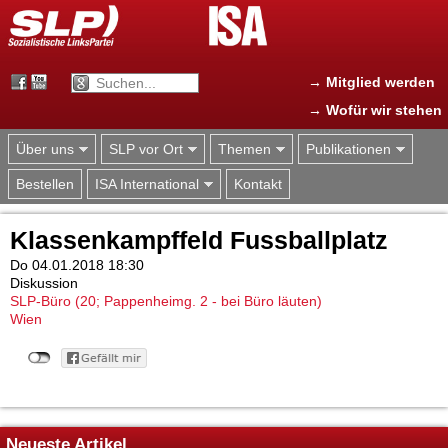
Jump to navigation
→ Mitglied werden
→ Wofür wir stehen
Über uns
SLP vor Ort
Themen
Publikationen
Bestellen
ISA International
Kontakt
Klassenkampffeld Fussballplatz
Do 04.01.2018 18:30
Diskussion
SLP-Büro (20; Pappenheimg. 2 - bei Büro läuten)
Wien
Neueste Artikel