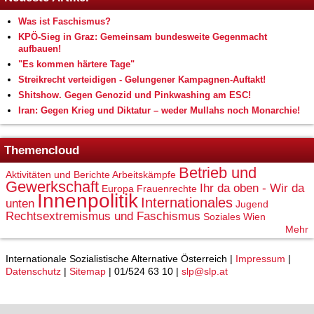
Was ist Faschismus?
KPÖ-Sieg in Graz: Gemeinsam bundesweite Gegenmacht
aufbauen!
"Es kommen härtere Tage"
Streikrecht verteidigen - Gelungener Kampagnen-Auftakt!
Shitshow. Gegen Genozid und Pinkwashing am ESC!
Iran: Gegen Krieg und Diktatur – weder Mullahs noch Monarchie!
Themencloud
Betrieb und
Aktivitäten und Berichte
Arbeitskämpfe
Gewerkschaft
Ihr da oben - Wir da
Europa
Frauenrechte
Innenpolitik
Internationales
unten
Jugend
Rechtsextremismus und Faschismus
Soziales
Wien
Mehr
Internationale Sozialistische Alternative Österreich |
Impressum
|
Datenschutz
|
Sitemap
| 01/524 63 10 |
slp@slp.at