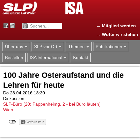
Jump to navigation
→ Mitglied werden
→ Wofür wir stehen
Über uns
SLP vor Ort
Themen
Publikationen
Bestellen
ISA International
Kontakt
100 Jahre Osteraufstand und die
Lehren für heute
Do 28.04.2016 18:30
Diskussion
SLP-Büro (20; Pappenheimg. 2 - bei Büro läuten)
Wien