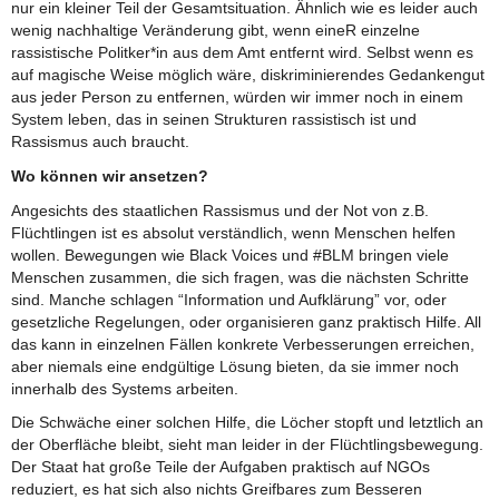
nur ein kleiner Teil der Gesamtsituation. Ähnlich wie es leider auch
wenig nachhaltige Veränderung gibt, wenn eineR einzelne
rassistische Politker*in aus dem Amt entfernt wird. Selbst wenn es
auf magische Weise möglich wäre, diskriminierendes Gedankengut
aus jeder Person zu entfernen, würden wir immer noch in einem
System leben, das in seinen Strukturen rassistisch ist und
Rassismus auch braucht.
Wo können wir ansetzen?
Angesichts des staatlichen Rassismus und der Not von z.B.
Flüchtlingen ist es absolut verständlich, wenn Menschen helfen
wollen. Bewegungen wie Black Voices und #BLM bringen viele
Menschen zusammen, die sich fragen, was die nächsten Schritte
sind. Manche schlagen “Information und Aufklärung” vor, oder
gesetzliche Regelungen, oder organisieren ganz praktisch Hilfe. All
das kann in einzelnen Fällen konkrete Verbesserungen erreichen,
aber niemals eine endgültige Lösung bieten, da sie immer noch
innerhalb des Systems arbeiten.
Die Schwäche einer solchen Hilfe, die Löcher stopft und letztlich an
der Oberfläche bleibt, sieht man leider in der Flüchtlingsbewegung.
Der Staat hat große Teile der Aufgaben praktisch auf NGOs
reduziert, es hat sich also nichts Greifbares zum Besseren