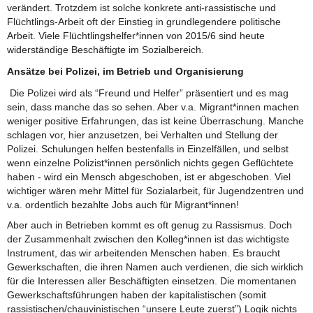
verändert. Trotzdem ist solche konkrete anti-rassistische und
Flüchtlings-Arbeit oft der Einstieg in grundlegendere politische
Arbeit. Viele Flüchtlingshelfer*innen von 2015/6 sind heute
widerständige Beschäftigte im Sozialbereich.
Ansätze bei Polizei, im Betrieb und Organisierung
Die Polizei wird als “Freund und Helfer” präsentiert und es mag
sein, dass manche das so sehen. Aber v.a. Migrant*innen machen
weniger positive Erfahrungen, das ist keine Überraschung. Manche
schlagen vor, hier anzusetzen, bei Verhalten und Stellung der
Polizei. Schulungen helfen bestenfalls in Einzelfällen, und selbst
wenn einzelne Polizist*innen persönlich nichts gegen Geflüchtete
haben - wird ein Mensch abgeschoben, ist er abgeschoben. Viel
wichtiger wären mehr Mittel für Sozialarbeit, für Jugendzentren und
v.a. ordentlich bezahlte Jobs auch für Migrant*innen!
Aber auch in Betrieben kommt es oft genug zu Rassismus. Doch
der Zusammenhalt zwischen den Kolleg*innen ist das wichtigste
Instrument, das wir arbeitenden Menschen haben. Es braucht
Gewerkschaften, die ihren Namen auch verdienen, die sich wirklich
für die Interessen aller Beschäftigten einsetzen. Die momentanen
Gewerkschaftsführungen haben der kapitalistischen (somit
rassistischen/chauvinistischen “unsere Leute zuerst”) Logik nichts