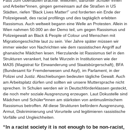
Fass zum Überlaufen brachte. Millionen, darunter Schüler*innen
und Arbeiter*innen, gingen gemeinsam auf die Straßen in US
Städten, riefen “Black Lives Matter!” und forderten ein Ende der
Polizeigewalt, des racial profilings und des tagtäglich erlebten
Rassismus. Auch weltweit begann eine Welle an Protesten. Allein in
Wien nahmen 50.000 an der Demo teil, um gegen Rassismus und
Polizeigewalt an Black & People of Colour und Menschen mit
Migrationgeschichte laut zu sein. Vier Jahre später müssen wir
immer wieder von Nachrichten wie dem rassistischen Angriff auf
ghanaische Mädchen lesen. Hierzulande ist Rassismus tief in den
Strukturen verankert, hat tiefe Wurzeln in Institutionen wie der
MA35 (Magistrat für Einwanderung und Staatsbürgerschaft), BFA
(Bundesamt für Fremdenwesen und Asyl), im Parlament, in der
Polizei und Justiz. Abschiebungen bedeuten tägliche Gewalt. Auch
am Arbeitsplatz dürfen und sollten wir unsere Muttersprache nicht
sprechen. In Schulen werden wir in Deutschförderklassen gesteckt,
die noch mehr soziale Ausgrenzung erzeugen. Laut Dokustelle sind
Mädchen und Schüler*innen am stärksten von antimuslimischem
Rassismus betroffen. All diese Strukturen befördern Ausgrenzung,
Armut, Diskriminierung und Vorurteile und legitimieren rassistische
Vorfälle und Ungleichheiten.
“In a racist society it is not enough to be non-racist,