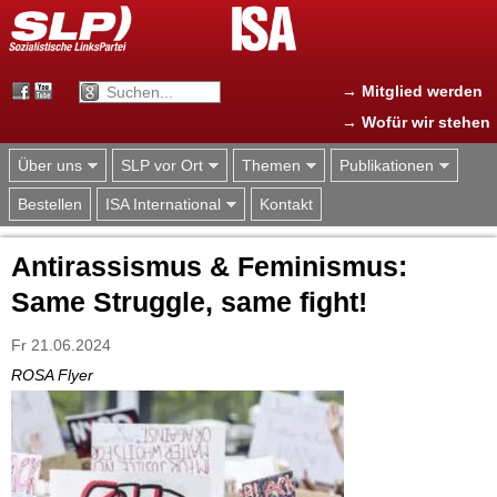
Jump to navigation
→ Mitglied werden
→ Wofür wir stehen
Über uns
SLP vor Ort
Themen
Publikationen
Bestellen
ISA International
Kontakt
Antirassismus & Feminismus:
Same Struggle, same fight!
Fr 21.06.2024
ROSA Flyer