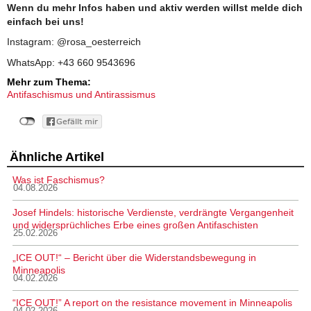
Wenn du mehr Infos haben und aktiv werden willst melde dich
einfach bei uns!
Instagram: @rosa_oesterreich
WhatsApp: +43 660 9543696
Mehr zum Thema:
Antifaschismus und Antirassismus
Ähnliche Artikel
Was ist Faschismus?
04.08.2026
Josef Hindels: historische Verdienste, verdrängte Vergangenheit
und widersprüchliches Erbe eines großen Antifaschisten
25.02.2026
„ICE OUT!“ – Bericht über die Widerstandsbewegung in
Minneapolis
04.02.2026
“ICE OUT!” A report on the resistance movement in Minneapolis