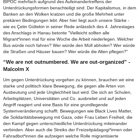
BIPOC mehrfach aufgrund des Aufeinandertreffens der
Unterdrückungsformen benachteiligt sind. Der Kapitalismus, in dem
Banken an den Wolken kratzen und die große Mehrheit unter
prekären Bedingungen lebt. Aber hier liegt auch unsere Stärke -
wie es Çetin Gültekin in seiner Rede anlässlich des 4. Jahrestages
des Anschlags in Hanau betonte "Vielleicht sollten alle
Migrant*innen mal für eine Woche die Arbeit niederlegen. Welcher
Bus würde noch fahren? Wer würde den Müll abholen? Wer würde
die Straßen und Häuser bauen? Wer würde die Alten pflegen?"
“We are not outnumbered. We are out-organized” -
Malcolm X
Um gegen Unterdrückung vorgehen zu können, brauchen wir eine
starke und politisch klare Bewegung, die gegen alle Arten von
Ausbeutung und jede Ungleichheit laut wird. Die sich an Schulen,
Arbeitsplätzen, Universitäten und Co. ausbreitet und auf jeden
Angriff reagiert und eine Basis für eine grundlegende
Systemveränderung schafft. Bewegungen wie Black Lives Matter,
die Solidaritätsbewegung mit Gaza, oder Frau Leben Freiheit, die
den Kampf gegen unterschiedliche Unterdrückung miteinander
verbinden. Aber auch die Streiks der Freizeitpädagogi*innen oder
Fahradbot*innen die aufzeigen welche Rolle migrantisierte