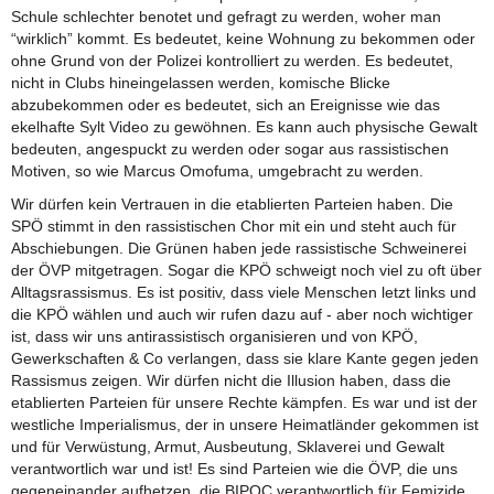
Schule schlechter benotet und gefragt zu werden, woher man
“wirklich” kommt. Es bedeutet, keine Wohnung zu bekommen oder
ohne Grund von der Polizei kontrolliert zu werden. Es bedeutet,
nicht in Clubs hineingelassen werden, komische Blicke
abzubekommen oder es bedeutet, sich an Ereignisse wie das
ekelhafte Sylt Video zu gewöhnen. Es kann auch physische Gewalt
bedeuten, angespuckt zu werden oder sogar aus rassistischen
Motiven, so wie Marcus Omofuma, umgebracht zu werden.
Wir dürfen kein Vertrauen in die etablierten Parteien haben. Die
SPÖ stimmt in den rassistischen Chor mit ein und steht auch für
Abschiebungen. Die Grünen haben jede rassistische Schweinerei
der ÖVP mitgetragen. Sogar die KPÖ schweigt noch viel zu oft über
Alltagsrassismus. Es ist positiv, dass viele Menschen letzt links und
die KPÖ wählen und auch wir rufen dazu auf - aber noch wichtiger
ist, dass wir uns antirassistisch organisieren und von KPÖ,
Gewerkschaften & Co verlangen, dass sie klare Kante gegen jeden
Rassismus zeigen. Wir dürfen nicht die Illusion haben, dass die
etablierten Parteien für unsere Rechte kämpfen. Es war und ist der
westliche Imperialismus, der in unsere Heimatländer gekommen ist
und für Verwüstung, Armut, Ausbeutung, Sklaverei und Gewalt
verantwortlich war und ist! Es sind Parteien wie die ÖVP, die uns
gegeneinander aufhetzen, die BIPOC verantwortlich für Femizide