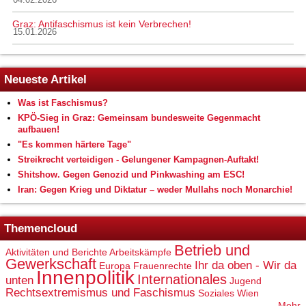
04.02.2026
Graz: Antifaschismus ist kein Verbrechen!
15.01.2026
Neueste Artikel
Was ist Faschismus?
KPÖ-Sieg in Graz: Gemeinsam bundesweite Gegenmacht
aufbauen!
"Es kommen härtere Tage"
Streikrecht verteidigen - Gelungener Kampagnen-Auftakt!
Shitshow. Gegen Genozid und Pinkwashing am ESC!
Iran: Gegen Krieg und Diktatur – weder Mullahs noch Monarchie!
Themencloud
Betrieb und
Aktivitäten und Berichte
Arbeitskämpfe
Gewerkschaft
Ihr da oben - Wir da
Europa
Frauenrechte
Innenpolitik
Internationales
unten
Jugend
Rechtsextremismus und Faschismus
Soziales
Wien
Mehr