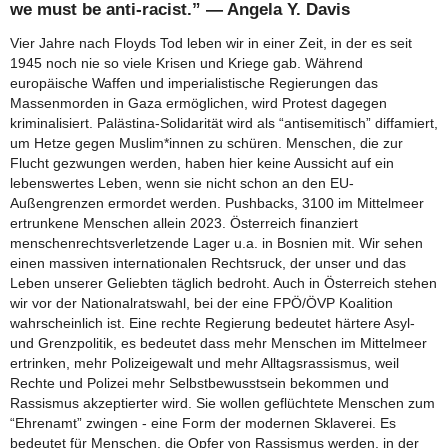
we must be anti-racist.” ― Angela Y. Davis
Vier Jahre nach Floyds Tod leben wir in einer Zeit, in der es seit
1945 noch nie so viele Krisen und Kriege gab. Während
europäische Waffen und imperialistische Regierungen das
Massenmorden in Gaza ermöglichen, wird Protest dagegen
kriminalisiert. Palästina-Solidarität wird als “antisemitisch” diffamiert,
um Hetze gegen Muslim*innen zu schüren. Menschen, die zur
Flucht gezwungen werden, haben hier keine Aussicht auf ein
lebenswertes Leben, wenn sie nicht schon an den EU-
Außengrenzen ermordet werden. Pushbacks, 3100 im Mittelmeer
ertrunkene Menschen allein 2023. Österreich finanziert
menschenrechtsverletzende Lager u.a. in Bosnien mit. Wir sehen
einen massiven internationalen Rechtsruck, der unser und das
Leben unserer Geliebten täglich bedroht. Auch in Österreich stehen
wir vor der Nationalratswahl, bei der eine FPÖ/ÖVP Koalition
wahrscheinlich ist. Eine rechte Regierung bedeutet härtere Asyl-
und Grenzpolitik, es bedeutet dass mehr Menschen im Mittelmeer
ertrinken, mehr Polizeigewalt und mehr Alltagsrassismus, weil
Rechte und Polizei mehr Selbstbewusstsein bekommen und
Rassismus akzeptierter wird. Sie wollen geflüchtete Menschen zum
“Ehrenamt” zwingen - eine Form der modernen Sklaverei. Es
bedeutet für Menschen, die Opfer von Rassismus werden, in der