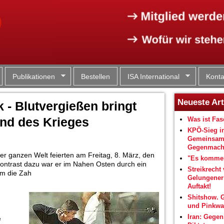
Jump to navigation
Publikationen
Bestellen
ISA International
Konta
Neueste Art
 - Blutvergießen bringt
nd des Krieges
Was ist Fa
KPÖ-Sieg i
Gemeinsam
Gegenmacht
er ganzen Welt feierten am Freitag, 8. März, den
"Es kommen
Kontrast dazu war er im Nahen Osten durch ein
Streikrecht 
em die Zah
Gelungene
Auftakt!
Shitshow. 
und Pinkwa
Iran: Gegen
e