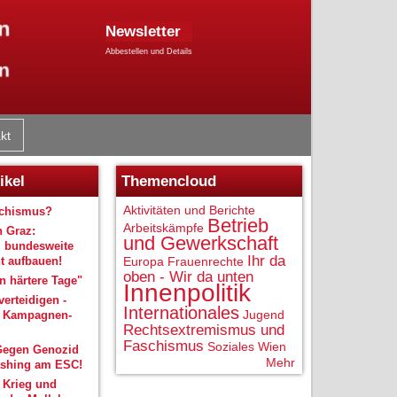
Newsletter
Abbestellen und Details
kt
ikel
Themencloud
Aktivitäten und Berichte
schismus?
Betrieb
Arbeitskämpfe
n Graz:
und Gewerkschaft
 bundesweite
Ihr da
 aufbauen!
Europa
Frauenrechte
oben - Wir da unten
 härtere Tage"
Innenpolitik
verteidigen -
Internationales
Jugend
r Kampagnen-
Rechtsextremismus und
Faschismus
Soziales
Wien
Gegen Genozid
Mehr
shing am ESC!
 Krieg und