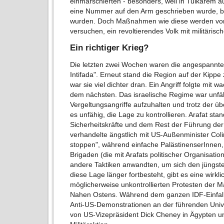
einmarschierten - besonders, weil in Tulkare
eine Nummer auf den Arm geschrieben wurde,
wurden. Doch Maßnahmen wie diese werden von
versuchen, ein revoltierendes Volk mit militärisc
Ein richtiger Krieg?
Die letzten zwei Wochen waren die angespanntes
Intifada". Erneut stand die Region auf der Kippe
war sie viel dichter dran. Ein Angriff folgte mit 
dem nächsten. Das israelische Regime war unfähi
Vergeltungsangriffe aufzuhalten und trotz der ü
es unfähig, die Lage zu kontrollieren. Arafat s
Sicherheitskräfte und dem Rest der Führung der
verhandelte ängstlich mit US-Außenminister Colin
stoppen", während einfache PalästinenserInnen
Brigaden (die mit Arafats politischer Organisat
andere Taktiken anwandten, um sich den jüngste
diese Lage länger fortbesteht, gibt es eine wirkl
möglicherweise unkontrollierten Protesten der 
Nahen Ostens. Während dem ganzen IDF-Einfall i
Anti-US-Demonstrationen an der führenden Univ
von US-Vizepräsident Dick Cheney in Ägypten u