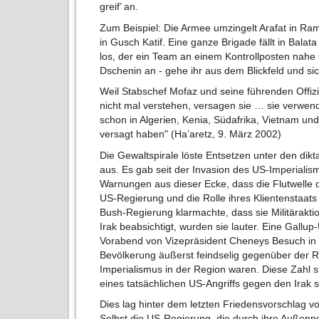
greif’ an.
Zum Beispiel: Die Armee umzingelt Arafat in Ra
in Gusch Katif. Eine ganze Brigade fällt in Balat
los, der ein Team an einem Kontrollposten nahe O
Dschenin an - gehe ihr aus dem Blickfeld und si
Weil Stabschef Mofaz und seine führenden Offi
nicht mal verstehen, versagen sie … sie verwen
schon in Algerien, Kenia, Südafrika, Vietnam u
versagt haben" (Ha’aretz, 9. März 2002)
Die Gewaltspirale löste Entsetzen unter den di
aus. Es gab seit der Invasion des US-Imperialis
Warnungen aus dieser Ecke, dass die Flutwelle 
US-Regierung und die Rolle ihres Klientenstaats in
Bush-Regierung klarmachte, dass sie Militärak
Irak beabsichtigt, wurden sie lauter. Eine Gall
Vorabend von Vizepräsident Cheneys Besuch in 
Bevölkerung äußerst feindselig gegenüber der R
Imperialismus in der Region waren. Diese Zahl s
eines tatsächlichen US-Angriffs gegen den Irak s
Dies lag hinter dem letzten Friedensvorschlag 
Selbst die US-Regierung, die durch ihre Außenpoli