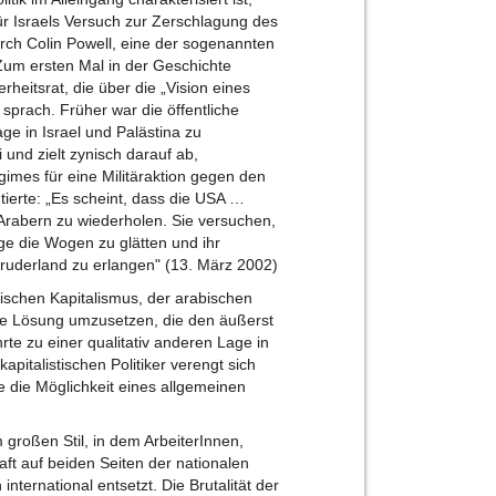
ür Israels Versuch zur Zerschlagung des
rch Colin Powell, eine der sogenannten
Zum ersten Mal in der Geschichte
rheitsrat, die über die „Vision eines
sprach. Früher war die öffentliche
ge in Israel und Palästina zu
i und zielt zynisch darauf ab,
imes für eine Militäraktion gegen den
ierte: „Es scheint, dass die USA …
 Arabern zu wiederholen. Sie versuchen,
age die Wogen zu glätten und ihr
Bruderland zu erlangen" (13. März 2002)
lischen Kapitalismus, der arabischen
ne Lösung umzusetzen, die den äußerst
ührte zu einer qualitativ anderen Lage in
apitalistischen Politiker verengt sich
e die Möglichkeit eines allgemeinen
 großen Stil, in dem ArbeiterInnen,
aft auf beiden Seiten der nationalen
nternational entsetzt. Die Brutalität der