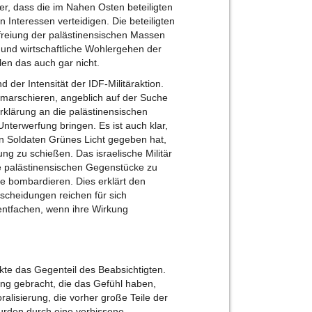
rer, dass die im Nahen Osten beteiligten
en Interessen verteidigen. Die beteiligten
Befreiung der palästinensischen Massen
e und wirtschaftliche Wohlergehen der
len das auch gar nicht.
 der Intensität der IDF-Militäraktion.
umarschieren, angeblich auf der Suche
serklärung an die palästinensischen
nterwerfung bringen. Es ist auch klar,
chen Soldaten Grünes Licht gegeben hat,
g zu schießen. Das israelische Militär
hre palästinensischen Gegenstücke zu
e bombardieren. Dies erklärt den
ntscheidungen reichen für sich
entfachen, wenn ihre Wirkung
kte das Gegenteil des Beabsichtigten.
ng gebracht, die das Gefühl haben,
ralisierung, die vorher große Teile der
wurden durch eine verbissene