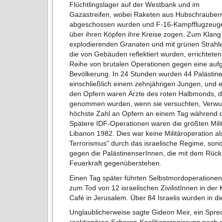
Flüchtlingslager auf der Westbank und im
Gazastreifen, wobei Raketen aus Hubschrauber
abgeschossen wurden und F-16-Kampfflugzeug
über ihren Köpfen ihre Kreise zogen. Zum Klang
explodierenden Granaten und mit grünen Strahl
die von Gebäuden reflektiert wurden, errichteten
Reihe von brutalen Operationen gegen eine aufg
Bevölkerung. In 24 Stunden wurden 44 Palästin
einschließlich einem zehnjährigen Jungen, und 
den Opfern waren Ärzte des roten Halbmonds, di
genommen wurden, wenn sie versuchten, Verwun
höchste Zahl an Opfern an einem Tag während d
Spätere IDF-Operationen waren die größten Mili
Libanon 1982. Dies war keine Militäroperation al
Terrorismus" durch das israelische Regime, son
gegen die PalästinenserInnen, die mit dem Rüc
Feuerkraft gegenüberstehen.
Einen Tag später führten Selbstmordoperatione
zum Tod von 12 israelischen ZivilistInnen in der
Café in Jerusalem. Über 84 Israelis wurden in d
Unglaublicherweise sagte Gideon Meir, ein Spr