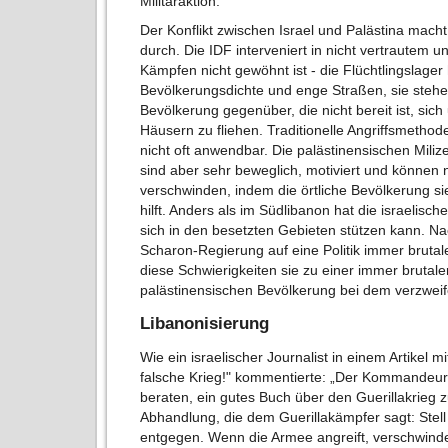
Militäraktion.
Der Konflikt zwischen Israel und Palästina mach
durch. Die IDF interveniert in nicht vertrautem 
Kämpfen nicht gewöhnt ist - die Flüchtlingslag
Bevölkerungsdichte und enge Straßen, sie stehe
Bevölkerung gegenüber, die nicht bereit ist, sic
Häusern zu fliehen. Traditionelle Angriffsmetho
nicht oft anwendbar. Die palästinensischen Mili
sind aber sehr beweglich, motiviert und könne
verschwinden, indem die örtliche Bevölkerung sie
hilft. Anders als im Südlibanon hat die israelisch
sich in den besetzten Gebieten stützen kann. N
Scharon-Regierung auf eine Politik immer brutal
diese Schwierigkeiten sie zu einer immer brutal
palästinensischen Bevölkerung bei dem verzweife
Libanonisierung
Wie ein israelischer Journalist in einem Artikel mi
falsche Krieg!" kommentierte: „Der Kommandeur
beraten, ein gutes Buch über den Guerillakrieg 
Abhandlung, die dem Guerillakämpfer sagt: Stell
entgegen. Wenn die Armee angreift, verschwinde.