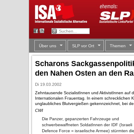
Über uns
SLP vor Ort
Themen
Scharons Sackgassenpolitik
den Nahen Osten an den Ra
Di 19.03.2002
Zehntausende SozialistInnen und AktivistInnen auf d
Internationalen Frauentag. In einem schrecklichen 
unglaubliches Blutvergießen gekennzeichnet, bei d
CWI
Die Panzer, gepanzerten Fahrzeuge und
schwerbewaffneten SoldatInnen der IDF (Israeli
Defence Force = israelische Armee) stürmten di