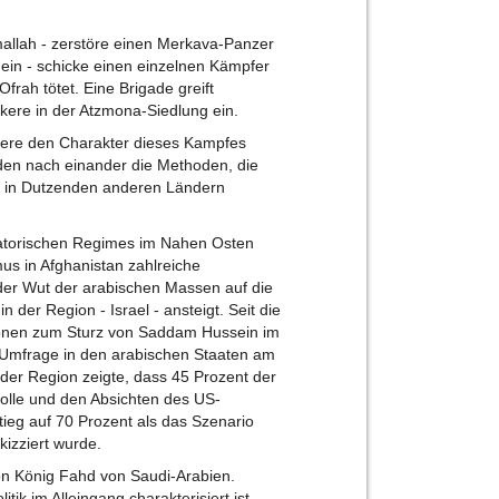
mallah - zerstöre einen Merkava-Panzer
a ein - schicke einen einzelnen Kämpfer
frah tötet. Eine Brigade greift
ckere in der Atzmona-Siedlung ein.
ziere den Charakter dieses Kampfes
den nach einander die Methoden, die
nd in Dutzenden anderen Ländern
ktatorischen Regimes im Nahen Osten
mus in Afghanistan zahlreiche
der Wut der arabischen Massen auf die
 der Region - Israel - ansteigt. Seit die
tionen zum Sturz von Saddam Hussein im
up-Umfrage in den arabischen Staaten am
der Region zeigte, dass 45 Prozent der
olle und den Absichten des US-
tieg auf 70 Prozent als das Szenario
kizziert wurde.
von König Fahd von Saudi-Arabien.
tik im Alleingang charakterisiert ist,