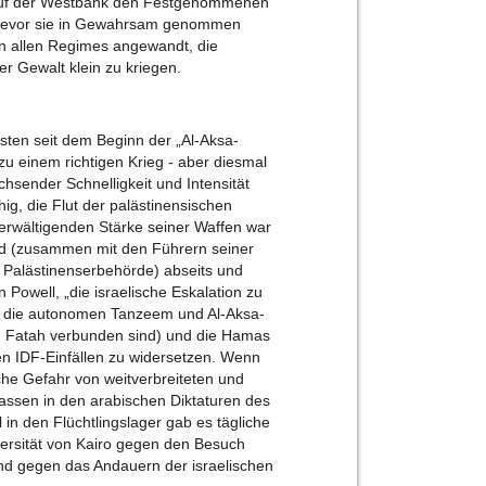
m auf der Westbank den Festgenommenen
 bevor sie in Gewahrsam genommen
 allen Regimes angewandt, die
her Gewalt klein zu kriegen.
ten seit dem Beginn der „Al-Aksa-
 zu einem richtigen Krieg - aber diesmal
wachsender Schnelligkeit und Intensität
g, die Flut der palästinensischen
berwältigenden Stärke seiner Waffen war
tand (zusammen mit den Führern seiner
 Palästinenserbehörde) abseits und
 Powell, „die israelische Eskalation zu
, die autonomen Tanzeem und Al-Aksa-
ion Fatah verbunden sind) und die Hamas
n IDF-Einfällen zu widersetzen. Wenn
iche Gefahr von weitverbreiteten und
Massen in den arabischen Diktaturen des
n den Flüchtlingslager gab es tägliche
ersität von Kairo gegen den Besuch
nd gegen das Andauern der israelischen