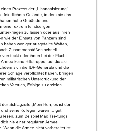
t einen Prozess der „Libanonisierung"
und feindlichem Gelände, in dem sie das
er haben hohe Gebäude und
n einer extrem feindseligen
h unterkriegen zu lassen oder aus ihren
den wie der Einsatz von Panzern sind
zen haben weniger ausgefeilte Waffen,
n nach Zusammenstößen schnell
 versteckt oder ihnen bei der Flucht
e Armee keine Hilfstruppe, auf die sie
achdem sich die IDF-Generäle und die
erer Schläge verpflichtet haben, bringen
eren militärischen Unterdrückung der
lten Versuch, Erfolge zu erzielen.
t der Schlagzeile „Mein Herr, es ist der
 und seine Kollegen wären … gut
zu lesen, zum Beispiel Mao Tse-tungs
 dich nie einer regulären Armee
 Wenn die Armee nicht vorbereitet ist,