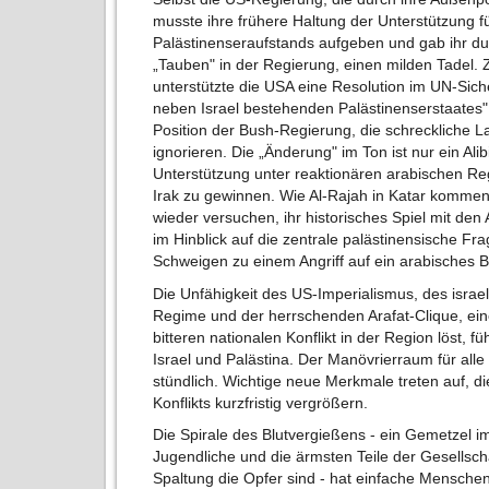
musste ihre frühere Haltung der Unterstützung f
Palästinenseraufstands aufgeben und gab ihr du
„Tauben" in der Regierung, einen milden Tadel. 
unterstützte die USA eine Resolution im UN-Siche
neben Israel bestehenden Palästinenserstaates" 
Position der Bush-Regierung, die schreckliche La
ignorieren. Die „Änderung" im Ton ist nur ein Alib
Unterstützung unter reaktionären arabischen Reg
Irak zu gewinnen. Wie Al-Rajah in Katar komment
wieder versuchen, ihr historisches Spiel mit den
im Hinblick auf die zentrale palästinensische Fr
Schweigen zu einem Angriff auf ein arabisches 
Die Unfähigkeit des US-Imperialismus, des israe
Regime und der herrschenden Arafat-Clique, ei
bitteren nationalen Konflikt in der Region löst, f
Israel und Palästina. Der Manövrierraum für alle k
stündlich. Wichtige neue Merkmale treten auf, di
Konflikts kurzfristig vergrößern.
Die Spirale des Blutvergießens - ein Gemetzel im
Jugendliche und die ärmsten Teile der Gesellsch
Spaltung die Opfer sind - hat einfache Menschen i