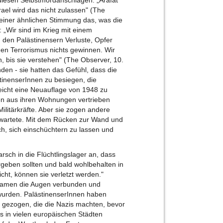
diesen Selbstmordanschlägen: „Arafat
ael wird das nicht zulassen" (The
 einer ähnlichen Stimmung das, was die
: „Wir sind im Krieg mit einem
den Palästinensern Verluste, Opfer
den Terrorismus nichts gewinnen. Wir
 bis sie verstehen" (The Observer, 10.
den - sie hatten das Gefühl, dass die
stinenserInnen zu besiegen, die
icht eine Neuauflage von 1948 zu
en aus ihren Wohnungen vertrieben
Militärkräfte. Aber sie zogen andere
rwartete. Mit dem Rücken zur Wand und
ch, sich einschüchtern zu lassen und
sch in die Flüchtlingslager an, dass
rgeben sollten und bald wohlbehalten in
ht, können sie verletzt werden."
amen die Augen verbunden und
wurden. PalästinenserInnen haben
 gezogen, die die Nazis machten, bevor
os in vielen europäischen Städten