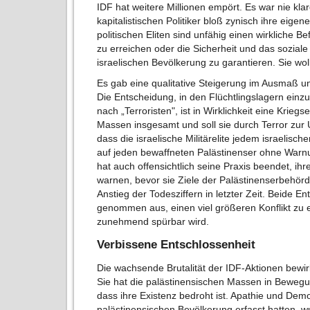
IDF hat weitere Millionen empört. Es war nie kla
kapitalistischen Politiker bloß zynisch ihre eigen
politischen Eliten sind unfähig einen wirkliche 
zu erreichen oder die Sicherheit und das sozial
israelischen Bevölkerung zu garantieren. Sie wol
Es gab eine qualitative Steigerung im Ausmaß und
Die Entscheidung, in den Flüchtlingslagern einz
nach „Terroristen", ist in Wirklichkeit eine Krieg
Massen insgesamt und soll sie durch Terror zur U
dass die israelische Militärelite jedem israelis
auf jeden bewaffneten Palästinenser ohne Warnun
hat auch offensichtlich seine Praxis beendet, i
warnen, bevor sie Ziele der Palästinenserbehörd
Anstieg der Todesziffern in letzter Zeit. Beide E
genommen aus, einen viel größeren Konflikt zu 
zunehmend spürbar wird.
Verbissene Entschlossenheit
Die wachsende Brutalität der IDF-Aktionen bewir
Sie hat die palästinensischen Massen in Bewegu
dass ihre Existenz bedroht ist. Apathie und Demo
palästinensischen Bevölkerung erfasst hatten, 