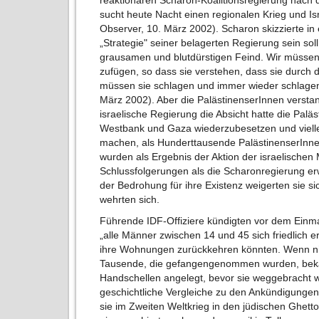
reaktionären Scharon-Koalitionsregierung nach 
sucht heute Nacht einen regionalen Krieg und Isr
Observer, 10. März 2002). Scharon skizzierte in
„Strategie" seiner belagerten Regierung sein soll
grausamen und blutdürstigen Feind. Wir müssen 
zufügen, so dass sie verstehen, dass sie durch 
müssen sie schlagen und immer wieder schlagen,
März 2002). Aber die PalästinenserInnen verstan
israelische Regierung die Absicht hatte die Palä
Westbank und Gaza wiederzubesetzen und vielle
machen, als Hunderttausende PalästinenserInn
wurden als Ergebnis der Aktion der israelischen 
Schlussfolgerungen als die Scharonregierung e
der Bedrohung für ihre Existenz weigerten sie si
wehrten sich.
Führende IDF-Offiziere kündigten vor dem Einmar
„alle Männer zwischen 14 und 45 sich friedlich e
ihre Wohnungen zurückkehren könnten. Wenn nic
Tausende, die gefangengenommen wurden, bek
Handschellen angelegt, bevor sie weggebracht 
geschichtliche Vergleiche zu den Ankündigungen
sie im Zweiten Weltkrieg in den jüdischen Ghett