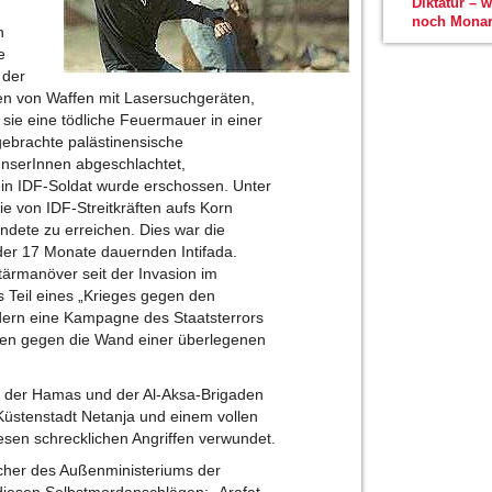
Diktatur – 
noch Monar
n
e
 der
en von Waffen mit Lasersuchgeräten,
 sie eine tödliche Feuermauer in einer
ebrachte palästinensische
enserInnen abgeschlachtet,
ein IDF-Soldat wurde erschossen. Unter
e von IDF-Streitkräften aufs Korn
dete zu erreichen. Dies war die
er 17 Monate dauernden Intifada.
tärmanöver seit der Invasion im
s Teil eines „Krieges gegen den
dern eine Kampagne des Staatsterrors
ken gegen die Wand einer überlegenen
n der Hamas und der Al-Aksa-Brigaden
 Küstenstadt Netanja und einem vollen
iesen schrecklichen Angriffen verwundet.
echer des Außenministeriums der