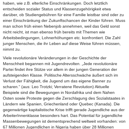
haben, wie z.B. elterliche Einschränkungen. Doch letztlich
entscheiden sozialer Status und Klassenzugehörigkeit etwa
darüber, ob Studiengebühren für eine Familie leistbar sind oder zu
einer Einschränkung der Zukunftschancen der Kinder führen. Muss
man schon früh einen Nebenjob annehmen, weil das Geld sonst
nicht reicht, ist man ebenso früh bereits mit Themen wie
Arbeitsbedingungen, Lohnerhöhungen etc. konfrontiert. Die Zahl
junger Menschen, die ihr Leben auf diese Weise führen müssen,
nimmt zu.
Viele revolutionäre Veränderungen in der Geschichte der
Menschheit begannen mit Jugendrevolten. „Jede revolutionäre
Partei findet ihre Stütze vor allem in der jungen Generation der
aufsteigenden Klasse. Politische Altersschwäche äußert sich im
Verlust der Fähigkeit, die Jugend um das eigene Banner zu
scharen.“ (aus: Leo Trotzki; Verratene Revolution) Aktuelle
Beispiele sind die Bewegungen in Nordafrika und dem Nahen
Osten sowie Proteste gegen die Zerschlagung des Sozialstaates in
Ländern wie Spanien, Griechenland oder Quebec (Kanada). Die
gegenwärtige kapitalistische Krise trifft gerade Jugendliche aus der
ArbeiterInnenklasse besonders hart. Das Potential für jugendliche
Massenbewegungen ist dementsprechend weltweit vorhanden: von
67 Millionen Jugendlichen in Nigeria haben über 28 Millionen