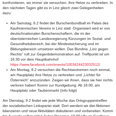
konfrontieren, wo immer sie versuchen, ihre Hetze zu verbreiten. In
den nächsten Tagen gibt es in Linz gleich zwei Gelegenheiten
dazu:
Am Samstag, 6.2 findet der Burschenbundball im Palais des
Kaufmännischen Vereins in Linz statt. Organisiert wird er von
deutschnationalen Burschenschaftern, die ini der
oberösterreichen Landesregierung Kürzungen im Sozial- und
Gesundheitsbereich, bei der Mindestsicherung und im
Bildungsbereich umsetzen wollen. Das Bündnis „Linz gegen
Rechts“ ruft zur Gegenbdemonstration auf. Treffpunkt ist um
16:30 vor dem Hauptbahnhof.
https://www.facebook.com/events/1003424423032512/
Am Montag, 8.2 versuchen die Rechtsextremen noch einmal,
am Hauptplatz ihre Hetze zu verbreiten und „Lichter für
Österreich“ anzuzünden. Zeigen wir ihnen, dass sie hier nichts
verloren haben! Komm zur Kundgebung: Ab 18.00, am
Hauptplatz oder Taubenmarkt (Info folgt)
Am Dienstag, 9.2 findet wie jede Woche das Ortsgruppentreffen
der sozialistischen Linkspartei statt. Dort werdeni wir diei Aktionen
bilanzieren und neue Aktivitäten diskutieren und vorbereiten. Komm
hin & werde selbst aktiv! Jeden Dienstag, 19.00 Uhr im Gasthaus