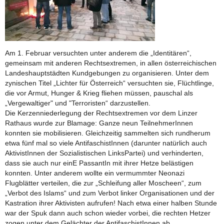
Am 1. Februar versuchten unter anderem die „Identitären“,
gemeinsam mit anderen Rechtsextremen, in allen österreichischen
Landeshauptstädten Kundgebungen zu organisieren. Unter dem
zynischen Titel „Lichter für Österreich“ versuchten sie, Flüchtlinge,
die vor Armut, Hunger & Krieg fliehen müssen, pauschal als
„Vergewaltiger" und "Terroristen“ darzustellen.
Die Kerzenniederlegung der Rechtsextremen vor dem Linzer
Rathaus wurde zur Blamage: Ganze neun TeilnehmerInnen
konnten sie mobilisieren. Gleichzeitig sammelten sich rundherum
etwa fünf mal so viele AntifaschistInnen (darunter natürlich auch
AktivistInnen der Sozialistischen LinksPartei) und verhinderten,
dass sie auch nur einE PassantIn mit ihrer Hetze belästigen
konnten. Unter anderem wollte ein vermummter Neonazi
Flugblätter verteilen, die zur „Schleifung aller Moscheen“, zum
„Verbot des Islams“ und zum Verbot linker Organisationen und der
Kastration ihrer Aktivisten aufrufen! Nach etwa einer halben Stunde
war der Spuk dann auch schon wieder vorbei, die rechten Hetzer
zogen unter dem Gelächter der AntifaschistInnen ab.