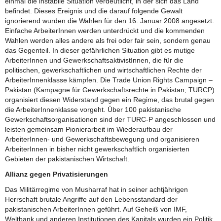
einmal die instabile Situation verdeutlicht, in der sich das Land
befindet. Dieses Ereignis und die darauf folgende Gewalt
ignorierend wurden die Wahlen für den 16. Januar 2008 angesetzt.
Einfache ArbeiterInnen werden unterdrückt und die kommenden
Wahlen werden alles andere als frei oder fair sein, sondern genau
das Gegenteil. In dieser gefährlichen Situation gibt es mutige
ArbeiterInnen und GewerkschaftsaktivistInnen, die für die
politischen, gewerkschaftlichen und wirtschaftlichen Rechte der
ArbeiterInnenklasse kämpfen. Die Trade Union Rights Campaign –
Pakistan (Kampagne für Gewerkschaftsrechte in Pakistan; TURCP)
organisiert diesen Widerstand gegen ein Regime, das brutal gegen
die ArbeiterInnenklasse vorgeht. Über 100 pakistanische
Gewerkschaftsorganisationen sind der TURC-P angeschlossen und
leisten gemeinsam Pionierarbeit im Wiederaufbau der
ArbeiterInnen- und Gewerkschaftsbewegung und organisieren
ArbeiterInnen in bisher nicht gewerkschaftlich organisierten
Gebieten der pakistanischen Wirtschaft.
Allianz gegen Privatisierungen
Das Militärregime von Musharraf hat in seiner achtjährigen
Herrschaft brutale Angriffe auf den Lebensstandard der
pakistanischen ArbeiterInnen geführt. Auf Geheiß von IMF,
Weltbank und anderen Institutionen des Kapitals wurden ein Politik