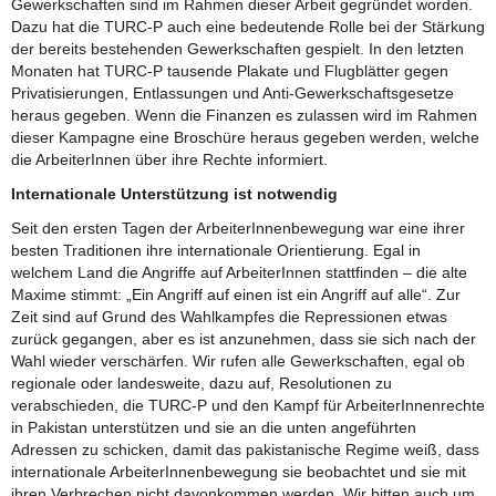
Gewerkschaften sind im Rahmen dieser Arbeit gegründet worden.
Dazu hat die TURC-P auch eine bedeutende Rolle bei der Stärkung
der bereits bestehenden Gewerkschaften gespielt. In den letzten
Monaten hat TURC-P tausende Plakate und Flugblätter gegen
Privatisierungen, Entlassungen und Anti-Gewerkschaftsgesetze
heraus gegeben. Wenn die Finanzen es zulassen wird im Rahmen
dieser Kampagne eine Broschüre heraus gegeben werden, welche
die ArbeiterInnen über ihre Rechte informiert.
Internationale Unterstützung ist notwendig
Seit den ersten Tagen der ArbeiterInnenbewegung war eine ihrer
besten Traditionen ihre internationale Orientierung. Egal in
welchem Land die Angriffe auf ArbeiterInnen stattfinden – die alte
Maxime stimmt: „Ein Angriff auf einen ist ein Angriff auf alle“. Zur
Zeit sind auf Grund des Wahlkampfes die Repressionen etwas
zurück gegangen, aber es ist anzunehmen, dass sie sich nach der
Wahl wieder verschärfen. Wir rufen alle Gewerkschaften, egal ob
regionale oder landesweite, dazu auf, Resolutionen zu
verabschieden, die TURC-P und den Kampf für ArbeiterInnenrechte
in Pakistan unterstützen und sie an die unten angeführten
Adressen zu schicken, damit das pakistanische Regime weiß, dass
internationale ArbeiterInnenbewegung sie beobachtet und sie mit
ihren Verbrechen nicht davonkommen werden. Wir bitten auch um