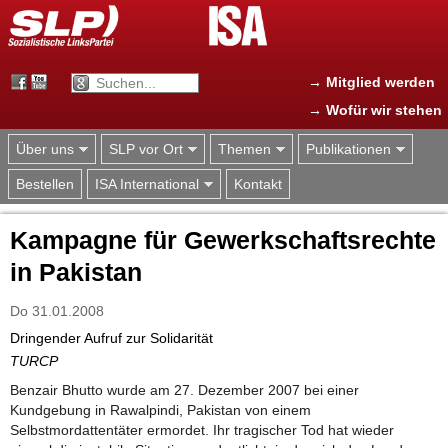
Jump to navigation
→ Mitglied werden
→ Wofür wir stehen
Über uns
SLP vor Ort
Themen
Publikationen
Bestellen
ISA International
Kontakt
Kampagne für Gewerkschaftsrechte
in Pakistan
Do 31.01.2008
Dringender Aufruf zur Solidarität
TURCP
Benzair Bhutto wurde am 27. Dezember 2007 bei einer
Kundgebung in Rawalpindi, Pakistan von einem
Selbstmordattentäter ermordet. Ihr tragischer Tod hat wieder