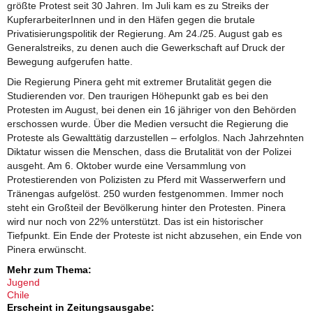
größte Protest seit 30 Jahren. Im Juli kam es zu Streiks der
KupferarbeiterInnen und in den Häfen gegen die brutale
Privatisierungspolitik der Regierung. Am 24./25. August gab es
Generalstreiks, zu denen auch die Gewerkschaft auf Druck der
Bewegung aufgerufen hatte.
Die Regierung Pinera geht mit extremer Brutalität gegen die
Studierenden vor. Den traurigen Höhepunkt gab es bei den
Protesten im August, bei denen ein 16 jähriger von den Behörden
erschossen wurde. Über die Medien versucht die Regierung die
Proteste als Gewalttätig darzustellen – erfolglos. Nach Jahrzehnten
Diktatur wissen die Menschen, dass die Brutalität von der Polizei
ausgeht. Am 6. Oktober wurde eine Versammlung von
Protestierenden von Polizisten zu Pferd mit Wasserwerfern und
Tränengas aufgelöst. 250 wurden festgenommen. Immer noch
steht ein Großteil der Bevölkerung hinter den Protesten. Pinera
wird nur noch von 22% unterstützt. Das ist ein historischer
Tiefpunkt. Ein Ende der Proteste ist nicht abzusehen, ein Ende von
Pinera erwünscht.
Mehr zum Thema:
Jugend
Chile
Erscheint in Zeitungsausgabe: