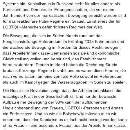
Systems hin. Kapitalismus in Russland steht für alles andere als
Fortschritt und Demokratie. Errungenschaften, die vor einem
Jahrhundert von der marxistischen Bewegung erreicht wurden sind
für das reaktionäre Putin-Regime ein Gräuel. Es ist eines der für
LGBTQI+-Menschen gefährlichsten Regimes der Welt.
Die Bewegung, die sich im Süden Irlands rund um das
Ehegleichstellungs-Referendum im Frühling 2015 Bahn brach und
die wachsende Bewegung im Norden für dieses Recht, belegen,
dass ArbeiterInnenklasse-Gemeinden soziale und ökonomische
Gleichstellung wollen und bereit sind, das Establishment
herauszufordern. Frauen in Irland haben die Rechnung für ein
brutales Kürzungs-Regime bezahlt und es waren diese Frauen, die
nach vorne traten, um eine zentrale Rolle sowohl im Referendum
als auch im Kampf gegen die Wasserabgaben im Süden zu spielen.
Die Russische Revolution zeigt, dass die ArbeiterInnenklasse die
mächtigste Kraft in der Gesellschaft ist. Und nur der bewusste
Aufbau einer Bewegung der 99% kann der aufblühenden
Ungleichbehandlung von Frauen, LGBTQI+-Personen und Armen
ein Ende setzen. Und so wie die Bolschewiki müssen auch wir
erkennen, dass der Kapitalismus einfach nicht besiegt werden kann
ohne Frauen - und besonders Frauen aus der ArbeiterInnenklasse,