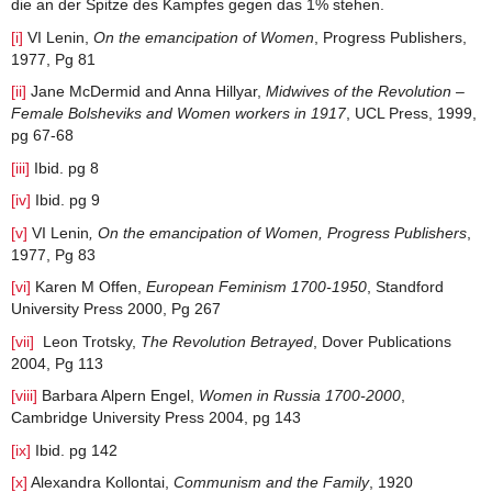
die an der Spitze des Kampfes gegen das 1% stehen.
[i]
VI Lenin,
On the emancipation of Women
, Progress Publishers,
1977, Pg 81
[ii]
Jane McDermid and Anna Hillyar,
Midwives of the Revolution –
Female Bolsheviks and Women workers in 1917
, UCL Press, 1999,
pg 67-68
[iii]
Ibid. pg 8
[iv]
Ibid. pg 9
[v]
VI Lenin
, On the emancipation of Women, Progress Publishers
,
1977, Pg 83
[vi]
Karen M Offen,
European Feminism 1700-1950
, Standford
University Press 2000, Pg 267
[vii]
Leon Trotsky,
The Revolution Betrayed
, Dover Publications
2004, Pg 113
[viii]
Barbara Alpern Engel,
Women in Russia 1700-2000
,
Cambridge University Press 2004, pg 143
[ix]
Ibid. pg 142
[x]
Alexandra Kollontai,
Communism and the Family
, 1920