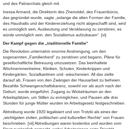
und des Patriarchats gleich mit.
Inessa Armand, die Direktorin des Zhenotdel, des Frauenbüros,
das gegründet wurde, sagte „solange die alten Formen der Familie,
des Haushalts und der Kindererziehung nicht abgeschafft sind, wird
es unmöglich sein, Ausbeutung und Versklavung zu zerstören, es
würde unmöglich sein, den Sozialismus aufzubauen“. [vi]
Der Kampf gegen die „traditionelle Familie“
Die Revolution unternahm enorme Anstrengung, um den
sogenannten „Familienherd“ zu zerstören und begann, Pläne für
gesellschaftliche Betreuung umzusetzen. Das beinhaltete
Wöchnerinnenheime, Kliniken, Schulen, Kinderkrippen und
Kindergärten, Sozialkantinen und -wäschereien. All das zielte
darauf ab, Frauen von den Zwängen der Hausarbeit zu befreien.
Bezahlte Schwangerschaftskarenz, sowohl vor als auch nach der
Geburt, wurde eingeführt. Zugang zu Wickelräumen an den
Arbeitsplätzen, um Stillen zu ermöglichen, und Pausen alle drei
Stunden für junge Mütter wurden im Arbeitsgesetz festgeschrieben.
Abtreibung wurde 1920 legalisiert und von Trotzki als eines der
„wichtigsten zivilen, politischen und kulturellen Rechte“ von Frauen
beschrieben. [vii] Abtreibungen waren kostenlos und wurden vom
Staat zugänglich gemacht, wobei Arbeiterinnen erste Priorität