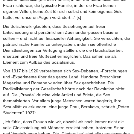
Frau nichts war, die typische Familie, in der die Frau keinen
eigenen Willen, keine Zeit für sich selbst und kein eigenes Geld
hatte, vor unseren Augen verändert...“ [x]
Die Bolschewiki glaubten, dass Beziehungen auf freier
Entscheidung und persönlichem Zueinander-passen basieren
sollten – und nicht auf finanzieller Abhängigkeit. Sie versuchten, die
patriarchische Familie zu untergraben, indem sie öffentliche
Dienstleistungen zur Verfügung stellten, die die Haushaltsarbeit
ersetzen und freie Mußezeit ermöglichen. Das sahen sie als
Element zum Aufbau des Sozialismus.
Von 1917 bis 1920 verbreiteten sich Sex-Debatten, -Forschungen
und -Experimente über das ganze Land. Hunderte Broschüren,
Magazine und Romane wurden über Sex geschrieben. Die
Radikalisierung der Gesellschaft hörte nach der Revolution nicht
auf. Die „Pravda“ druckte viele Artikel und Briefe, die Sex
thematisierten. Vor allem junge Menschen waren begierig, ihre
Sexualität zu erkunden, eine junge Frau, Berakova, schrieb „Roten
Studenten“ 1927:
„Ich fühle, dass Frauen wie wir, obwohl wir noch immer nicht die
volle Gleichstellung mit Männern erreicht haben, trotzdem Sinne
und Vorstellungen haben. Die „Cinderellas“ sind alle verschwunden.