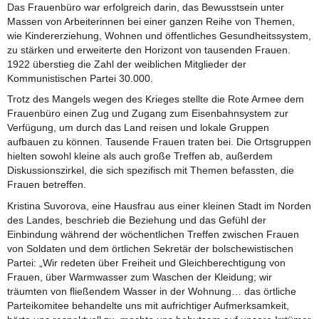
Das Frauenbüro war erfolgreich darin, das Bewusstsein unter
Massen von Arbeiterinnen bei einer ganzen Reihe von Themen,
wie Kindererziehung, Wohnen und öffentliches Gesundheitssystem,
zu stärken und erweiterte den Horizont von tausenden Frauen.
1922 überstieg die Zahl der weiblichen Mitglieder der
Kommunistischen Partei 30.000.
Trotz des Mangels wegen des Krieges stellte die Rote Armee dem
Frauenbüro einen Zug und Zugang zum Eisenbahnsystem zur
Verfügung, um durch das Land reisen und lokale Gruppen
aufbauen zu können. Tausende Frauen traten bei. Die Ortsgruppen
hielten sowohl kleine als auch große Treffen ab, außerdem
Diskussionszirkel, die sich spezifisch mit Themen befassten, die
Frauen betreffen.
Kristina Suvorova, eine Hausfrau aus einer kleinen Stadt im Norden
des Landes, beschrieb die Beziehung und das Gefühl der
Einbindung während der wöchentlichen Treffen zwischen Frauen
von Soldaten und dem örtlichen Sekretär der bolschewistischen
Partei: „Wir redeten über Freiheit und Gleichberechtigung von
Frauen, über Warmwasser zum Waschen der Kleidung; wir
träumten von fließendem Wasser in der Wohnung… das örtliche
Parteikomitee behandelte uns mit aufrichtiger Aufmerksamkeit,