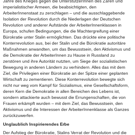
Jahre des Krieges gegen die UnterstützerInnen des Zaren und
imperialistischer Armeen, die beabsichtigten, den
ArbeiterInnenstaat zu zerschlagen – und die ausschlaggebende
Isolation der Revolution durch die Niederlagen der Deutschen
Revolution und anderer Aufstände der ArbeiterInnenklassen in
Europa, schufen Bedingungen, die die Machtergreifung einer
Bürokratie unter Stalin ermöglichten. Das drückte eine politische
Konterrevolution aus, bei der Stalin und die Bürokratie autoritäre
Maßnahmen anwandten, um das Bewusstsein, den Aktivismus und
die Demokratie der ArbeiterInnen zu Hause in Russland zu
zerstören und ihre Autorität nutzten, um Siege der sozialistischen
Bewegung in anderen Ländern zu verhindern. Alles das mit dem
Ziel, die Privilegien einer Bürokratie an der Spitze einer geplanten
Wirtschaft zu zementieren. Diese Konterrevolution bewegte sich
nicht nur weg vom Kampf für Sozialismus, eine Gesellschaftsform,
deren Kern die Demokratie in allen Bereichen des Lebens ist,
sondern attackierte auch bewusst die Errungenschaften, die von
Frauen erkämpft wurden – mit dem Ziel, das Bewusstsein, den
Aktivismus und die Interessen der ArbeiterInnenklasse als Ganzes
zurückzuwerfen.
Unglaublich Inspirierendes Erbe
Der Aufstieg der Bürokratie, Stalins Verrat der Revolution und die