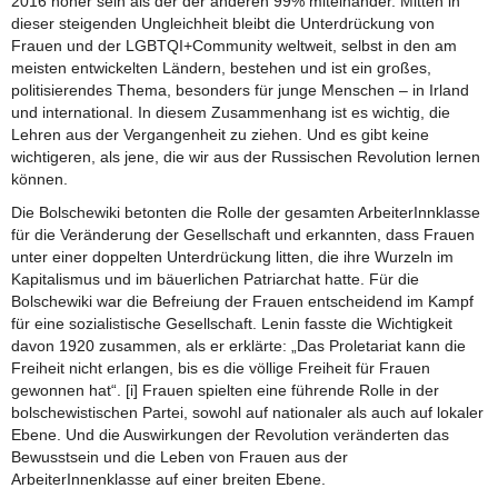
2016 höher sein als der der anderen 99% miteinander. Mitten in
dieser steigenden Ungleichheit bleibt die Unterdrückung von
Frauen und der LGBTQI+Community weltweit, selbst in den am
meisten entwickelten Ländern, bestehen und ist ein großes,
politisierendes Thema, besonders für junge Menschen – in Irland
und international. In diesem Zusammenhang ist es wichtig, die
Lehren aus der Vergangenheit zu ziehen. Und es gibt keine
wichtigeren, als jene, die wir aus der Russischen Revolution lernen
können.
Die Bolschewiki betonten die Rolle der gesamten ArbeiterInnklasse
für die Veränderung der Gesellschaft und erkannten, dass Frauen
unter einer doppelten Unterdrückung litten, die ihre Wurzeln im
Kapitalismus und im bäuerlichen Patriarchat hatte. Für die
Bolschewiki war die Befreiung der Frauen entscheidend im Kampf
für eine sozialistische Gesellschaft. Lenin fasste die Wichtigkeit
davon 1920 zusammen, als er erklärte: „Das Proletariat kann die
Freiheit nicht erlangen, bis es die völlige Freiheit für Frauen
gewonnen hat“. [i] Frauen spielten eine führende Rolle in der
bolschewistischen Partei, sowohl auf nationaler als auch auf lokaler
Ebene. Und die Auswirkungen der Revolution veränderten das
Bewusstsein und die Leben von Frauen aus der
ArbeiterInnenklasse auf einer breiten Ebene.