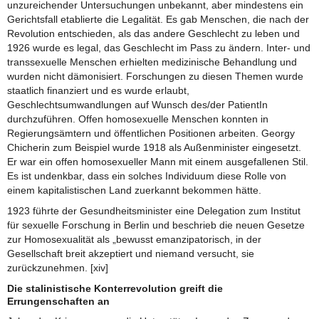
unzureichender Untersuchungen unbekannt, aber mindestens ein
Gerichtsfall etablierte die Legalität. Es gab Menschen, die nach der
Revolution entschieden, als das andere Geschlecht zu leben und
1926 wurde es legal, das Geschlecht im Pass zu ändern. Inter- und
transsexuelle Menschen erhielten medizinische Behandlung und
wurden nicht dämonisiert. Forschungen zu diesen Themen wurde
staatlich finanziert und es wurde erlaubt,
Geschlechtsumwandlungen auf Wunsch des/der PatientIn
durchzuführen. Offen homosexuelle Menschen konnten in
Regierungsämtern und öffentlichen Positionen arbeiten. Georgy
Chicherin zum Beispiel wurde 1918 als Außenminister eingesetzt.
Er war ein offen homosexueller Mann mit einem ausgefallenen Stil.
Es ist undenkbar, dass ein solches Individuum diese Rolle von
einem kapitalistischen Land zuerkannt bekommen hätte.
1923 führte der Gesundheitsminister eine Delegation zum Institut
für sexuelle Forschung in Berlin und beschrieb die neuen Gesetze
zur Homosexualität als „bewusst emanzipatorisch, in der
Gesellschaft breit akzeptiert und niemand versucht, sie
zurückzunehmen. [xiv]
Die stalinistische Konterrevolution greift die
Errungenschaften an