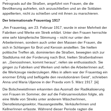
Petrograds auf die Straßen, angeführt von Frauen, die die
Bevölkerung aufriefen, sich anzuschließen und an die Soldaten
appellierten, nicht zu schießen und mit ihnen zu marschieren.
Der Internationale Frauentag 1917
„Am Frauentag, am 23. Februar 1917, wurde in einer Mehrheit der
Fabriken und Werke ein Streik erklärt. Unter den Frauen herrschte
eine sehr kämpferische Stimmung – nicht nur unter den
Arbeiterinnen, sondern auch unter den Massen der Frauen, die
sich in Schlangen für Brot und Kerosin anstellten. Sie hielten
politische Treffen ab, dominierten die Straßen, bewegten sich zur
Stadtduma mit der Forderung nach Brot, hielten Straßenbahnen
an. „GenossInnen, kommt heraus“, riefen sie enthusiastisch. Sie
gingen zu Fabriken und Werken und riefen die ArbeiterInnen auf,
die Werkzeuge niederzulegen. Alles in allem war der Frauentag ein
enormer Erfolg und beflügelte den revolutionären Geist“, schrieben
Anna und Maria Uljanow in der Pravda vom 5. März 1917. [iii]
Die BolschewistInnen erkannten das Ausmaß der Radikalisierung
von Frauen im Sommer, der auf die Februarrevolution folgte, als
eine Welle von Streiks unter anderem WäscherInnen,
Dienstleistungssektor, Hausangestellte, VerkäuferInnen und
KellnerInnen erfasste. Während dieser Periode ragten die