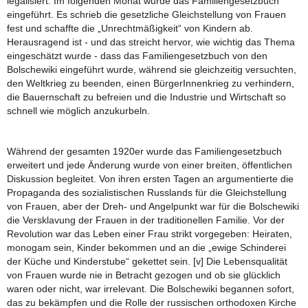
legalisiert. Im folgenden Monat wurde das Familiengesetzbuch
eingeführt. Es schrieb die gesetzliche Gleichstellung von Frauen
fest und schaffte die „Unrechtmäßigkeit“ von Kindern ab.
Herausragend ist - und das streicht hervor, wie wichtig das Thema
eingeschätzt wurde - dass das Familiengesetzbuch von den
Bolschewiki eingeführt wurde, während sie gleichzeitig versuchten,
den Weltkrieg zu beenden, einen BürgerInnenkrieg zu verhindern,
die Bauernschaft zu befreien und die Industrie und Wirtschaft so
schnell wie möglich anzukurbeln.
Während der gesamten 1920er wurde das Familiengesetzbuch
erweitert und jede Änderung wurde von einer breiten, öffentlichen
Diskussion begleitet. Von ihren ersten Tagen an argumentierte die
Propaganda des sozialistischen Russlands für die Gleichstellung
von Frauen, aber der Dreh- und Angelpunkt war für die Bolschewiki
die Versklavung der Frauen in der traditionellen Familie. Vor der
Revolution war das Leben einer Frau strikt vorgegeben: Heiraten,
monogam sein, Kinder bekommen und an die „ewige Schinderei
der Küche und Kinderstube“ gekettet sein. [v] Die Lebensqualität
von Frauen wurde nie in Betracht gezogen und ob sie glücklich
waren oder nicht, war irrelevant. Die Bolschewiki begannen sofort,
das zu bekämpfen und die Rolle der russischen orthodoxen Kirche