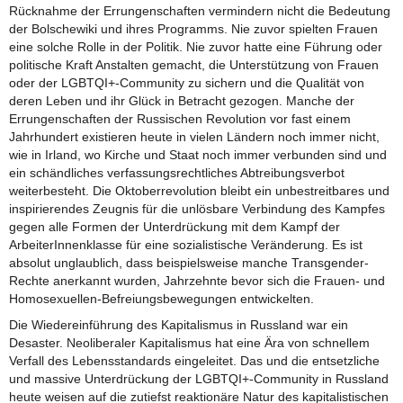
Rücknahme der Errungenschaften vermindern nicht die Bedeutung
der Bolschewiki und ihres Programms. Nie zuvor spielten Frauen
eine solche Rolle in der Politik. Nie zuvor hatte eine Führung oder
politische Kraft Anstalten gemacht, die Unterstützung von Frauen
oder der LGBTQI+-Community zu sichern und die Qualität von
deren Leben und ihr Glück in Betracht gezogen. Manche der
Errungenschaften der Russischen Revolution vor fast einem
Jahrhundert existieren heute in vielen Ländern noch immer nicht,
wie in Irland, wo Kirche und Staat noch immer verbunden sind und
ein schändliches verfassungsrechtliches Abtreibungsverbot
weiterbesteht. Die Oktoberrevolution bleibt ein unbestreitbares und
inspirierendes Zeugnis für die unlösbare Verbindung des Kampfes
gegen alle Formen der Unterdrückung mit dem Kampf der
ArbeiterInnenklasse für eine sozialistische Veränderung. Es ist
absolut unglaublich, dass beispielsweise manche Transgender-
Rechte anerkannt wurden, Jahrzehnte bevor sich die Frauen- und
Homosexuellen-Befreiungsbewegungen entwickelten.
Die Wiedereinführung des Kapitalismus in Russland war ein
Desaster. Neoliberaler Kapitalismus hat eine Ära von schnellem
Verfall des Lebensstandards eingeleitet. Das und die entsetzliche
und massive Unterdrückung der LGBTQI+-Community in Russland
heute weisen auf die zutiefst reaktionäre Natur des kapitalistischen