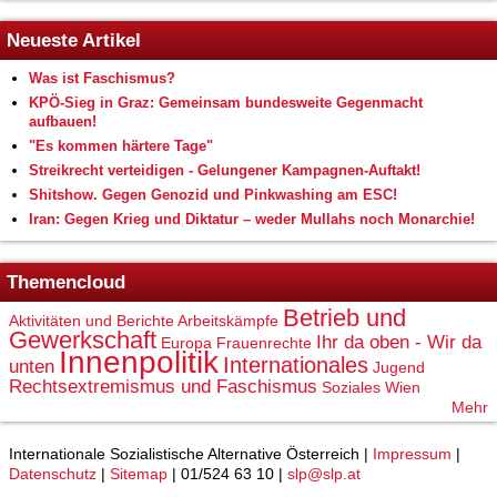
Neueste Artikel
Was ist Faschismus?
KPÖ-Sieg in Graz: Gemeinsam bundesweite Gegenmacht
aufbauen!
"Es kommen härtere Tage"
Streikrecht verteidigen - Gelungener Kampagnen-Auftakt!
Shitshow. Gegen Genozid und Pinkwashing am ESC!
Iran: Gegen Krieg und Diktatur – weder Mullahs noch Monarchie!
Themencloud
Betrieb und
Aktivitäten und Berichte
Arbeitskämpfe
Gewerkschaft
Ihr da oben - Wir da
Europa
Frauenrechte
Innenpolitik
Internationales
unten
Jugend
Rechtsextremismus und Faschismus
Soziales
Wien
Mehr
Internationale Sozialistische Alternative Österreich |
Impressum
|
Datenschutz
|
Sitemap
| 01/524 63 10 |
slp@slp.at