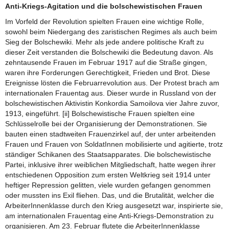
Anti-Kriegs-Agitation und die bolschewistischen Frauen
Im Vorfeld der Revolution spielten Frauen eine wichtige Rolle,
sowohl beim Niedergang des zaristischen Regimes als auch beim
Sieg der Bolschewiki. Mehr als jede andere politische Kraft zu
dieser Zeit verstanden die Bolschewiki die Bedeutung davon. Als
zehntausende Frauen im Februar 1917 auf die Straße gingen,
waren ihre Forderungen Gerechtigkeit, Frieden und Brot. Diese
Ereignisse lösten die Februarrevolution aus. Der Protest brach am
internationalen Frauentag aus. Dieser wurde in Russland von der
bolschewistischen Aktivistin Konkordia Samoilova vier Jahre zuvor,
1913, eingeführt. [ii] Bolschewistische Frauen spielten eine
Schlüsselrolle bei der Organisierung der Demonstrationen. Sie
bauten einen stadtweiten Frauenzirkel auf, der unter arbeitenden
Frauen und Frauen von SoldatInnen mobilisierte und agitierte, trotz
ständiger Schikanen des Staatsapparates. Die bolschewistische
Partei, inklusive ihrer weiblichen Mitgliedschaft, hatte wegen ihrer
entschiedenen Opposition zum ersten Weltkrieg seit 1914 unter
heftiger Repression gelitten, viele wurden gefangen genommen
oder mussten ins Exil fliehen. Das, und die Brutalität, welcher die
ArbeiterInnenklasse durch den Krieg ausgesetzt war, inspirierte sie,
am internationalen Frauentag eine Anti-Kriegs-Demonstration zu
organisieren. Am 23. Februar flutete die ArbeiterInnenklasse