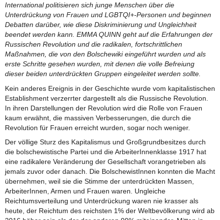
International politisieren sich junge Menschen über die
Unterdrückung von Frauen und LGBTQI+-Personen und beginnen
Debatten darüber, wie diese Diskriminierung und Ungleichheit
beendet werden kann. EMMA QUINN geht auf die Erfahrungen der
Russischen Revolution und die radikalen, fortschrittlichen
Maßnahmen, die von den Bolschewiki eingeführt wurden und als
erste Schritte gesehen wurden, mit denen die volle Befreiung
dieser beiden unterdrückten Gruppen eingeleitet werden sollte.
Kein anderes Ereignis in der Geschichte wurde vom kapitalistischen
Establishment verzerrter dargestellt als die Russische Revolution.
In ihren Darstellungen der Revolution wird die Rolle von Frauen
kaum erwähnt, die massiven Verbesserungen, die durch die
Revolution für Frauen erreicht wurden, sogar noch weniger.
Der völlige Sturz des Kapitalismus und Großgrundbesitzes durch
die bolschewistische Partei und die ArbeiterInnenklasse 1917 hat
eine radikalere Veränderung der Gesellschaft vorangetrieben als
jemals zuvor oder danach. Die BolschewistInnen konnten die Macht
übernehmen, weil sie die Stimme der unterdrückten Massen,
ArbeiterInnen, Armen und Frauen waren. Ungleiche
Reichtumsverteilung und Unterdrückung waren nie krasser als
heute, der Reichtum des reichsten 1% der Weltbevölkerung wird ab