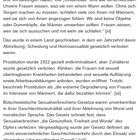
Unsere Frauen wissen, was sie von einem Mann wollen. Ohne sich
Sorgen machen zu müssen, schlafen viele von ihnen mit Männern,
weil sie sich von ihnen angezogen fühlen. Wir sind keine Objekte
oder Dummköpfe, die Männer umwerben sollten. Frauen wissen,
wen sie sich aussuchen und mit wem sie schlafen.“ [xi]
Das wurde in einem Land geschrieben, in dem ein Jahrzehnt davor
Abtreibung, Scheidung und Homosexualität gesetzlich verboten
waren.
Prostitution wurde 1922 gezielt entkriminalisiert, aber Zuhälterei
wurde gesetzlich verboten. Kliniken, die Frauen mit sexuell
übertragbaren Krankheiten behandelten und sexuelle Aufklärung
sowie Arbeitsausbildungen anboten, wurden eröffnet. Trotzki
beschrieb Prostitution als „die extreme Degradierung von Frauen
im Interesse von Männern, die dafür bezahlen können“. [xii]
Bolschewistische Sexualverbrechens-Gesetze waren unverkennbar
in ihrer Geschlechtsneutralität und ihrer Ablehnung von Moral und
moralischer Sprache. Das Gesetz schrieb fest, dass
Sexualverbrechen „die Gesundheit, Freiheit und Würde“ des
Opfers verletzen. Vergewaltigung wurde per Gesetz definiert als
„nicht-einvernehmlicher Geschlechtsverkehr durch den Einsatz von
physischer oder psychischer Gewalt.“ [xiii]