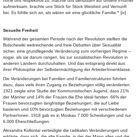
hörte uns respektvoll zu, machte uns behutsam auf unsere Irrtümer
aufmerksam, brachte uns Stück für Stück Weisheit und Vernunft
bei. Es fühlte sich an, als wären wir eine glückliche Familie.
“
[ix]
Sexuelle Freiheit
Während der gesamten Periode nach der Revolution stellten die
Bolschewiki weitreichende und freie Debatten über Sexualität
sicher, eine grundlegende Veränderung zum vorherigen Regime –
sogar, als sie darum rangen, bis zur sozialistischen Revolution in
anderen Ländern durchzuhalten. Und das entsprang direkt aus
ihrer Philosophie der Selbstermächtigung der ArbeiterInnenklasse.
Die Veränderungen bei Familien und Familienstrukturen führten
dazu, dass viele ihren Zugang zu Beziehungen völlig veränderten.
1921 zeigte eine Studie der Kommunistischen Jugend, dass 21%
der Männer und 14% der Frauen die Ehe ideal fanden. 66% der
Frauen bevorzugten langfristige Beziehungen, die auf Liebe
basieren und 10% bevorzugten Beziehungen mit verschiedenen
PartnerInnen. 1918 gab es in Moskau 7.000 Scheidungen und nur
6.000 Eheschließungen.
Alexandra Kollontai verteidigte die radikalen Veränderungen und
erklärte, dass sich „die alte Familie, in der der Mann alles und die