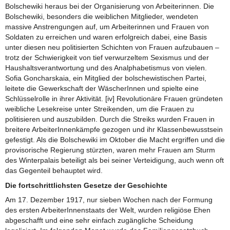
Bolschewiki heraus bei der Organisierung von Arbeiterinnen. Die
Bolschewiki, besonders die weiblichen Mitglieder, wendeten
massive Anstrengungen auf, um Arbeiterinnen und Frauen von
Soldaten zu erreichen und waren erfolgreich dabei, eine Basis
unter diesen neu politisierten Schichten von Frauen aufzubauen –
trotz der Schwierigkeit von tief verwurzeltem Sexismus und der
Haushaltsverantwortung und des Analphabetismus von vielen.
Sofia Goncharskaia, ein Mitglied der bolschewistischen Partei,
leitete die Gewerkschaft der WäscherInnen und spielte eine
Schlüsselrolle in ihrer Aktivität. [iv] Revolutionäre Frauen gründeten
weibliche Lesekreise unter Streikenden, um die Frauen zu
politisieren und auszubilden. Durch die Streiks wurden Frauen in
breitere ArbeiterInnenkämpfe gezogen und ihr Klassenbewusstsein
gefestigt. Als die Bolschewiki im Oktober die Macht ergriffen und die
provisorische Regierung stürzten, waren mehr Frauen am Sturm
des Winterpalais beteiligt als bei seiner Verteidigung, auch wenn oft
das Gegenteil behauptet wird.
Die fortschrittlichsten Gesetze der Geschichte
Am 17. Dezember 1917, nur sieben Wochen nach der Formung
des ersten ArbeiterInnenstaats der Welt, wurden religiöse Ehen
abgeschafft und eine sehr einfach zugängliche Scheidung