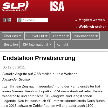
Jump to navigation
→ Mitglied werden
→ Wofür wir stehen
Über uns
SLP vor Ort
Themen
Publikationen
Bestellen
ISA International
Kontakt
Endstation Privatisierung
Do 17.03.2011
Aktuelle Angriffe auf ÖBB stellen nur die Weichen
Alexander Svojtko
„Es fährt ein Zug nach nirgendwo“ - und der Fahrdienstleiter hat
einen Namen: Reinhold Lopatka, VP-Finanzstaatssekretär. Dessen
wiederholte und notorische ÖBB-Angriffe sind längst schon
Legende. Neu ist, dass auch SP-Infrastrukturministerin Doris Bures
„bis 2013 schwarze Zahlen“ sehen will und dafür auch 1100