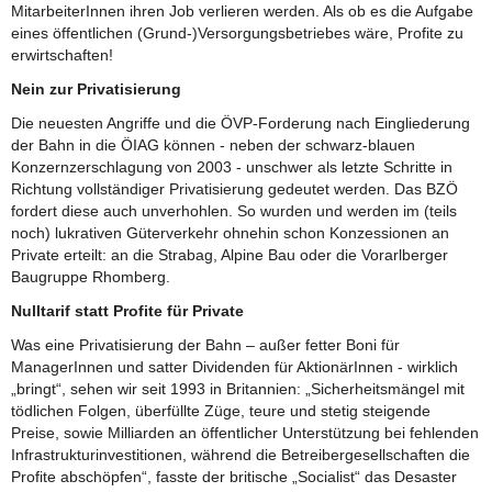
MitarbeiterInnen ihren Job verlieren werden. Als ob es die Aufgabe
eines öffentlichen (Grund-)Versorgungsbetriebes wäre, Profite zu
erwirtschaften!
Nein zur Privatisierung
Die neuesten Angriffe und die ÖVP-Forderung nach Eingliederung
der Bahn in die ÖIAG können - neben der schwarz-blauen
Konzernzerschlagung von 2003 - unschwer als letzte Schritte in
Richtung vollständiger Privatisierung gedeutet werden. Das BZÖ
fordert diese auch unverhohlen. So wurden und werden im (teils
noch) lukrativen Güterverkehr ohnehin schon Konzessionen an
Private erteilt: an die Strabag, Alpine Bau oder die Vorarlberger
Baugruppe Rhomberg.
Nulltarif statt Profite für Private
Was eine Privatisierung der Bahn – außer fetter Boni für
ManagerInnen und satter Dividenden für AktionärInnen - wirklich
„bringt“, sehen wir seit 1993 in Britannien: „Sicherheitsmängel mit
tödlichen Folgen, überfüllte Züge, teure und stetig steigende
Preise, sowie Milliarden an öffentlicher Unterstützung bei fehlenden
Infrastrukturinvestitionen, während die Betreibergesellschaften die
Profite abschöpfen“, fasste der britische „Socialist“ das Desaster