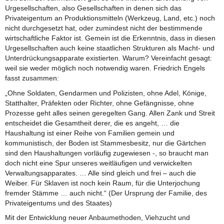
Urgesellschaften, also Gesellschaften in denen sich das
Privateigentum an Produktionsmitteln (Werkzeug, Land, etc.) noch
nicht durchgesetzt hat, oder zumindest nicht der bestimmende
wirtschaftliche Faktor ist. Gemein ist die Erkenntnis, dass in diesen
Urgesellschaften auch keine staatlichen Strukturen als Macht- und
Unterdrückungsapparate existierten. Warum? Vereinfacht gesagt:
weil sie weder möglich noch notwendig waren. Friedrich Engels
fasst zusammen:
„Ohne Soldaten, Gendarmen und Polizisten, ohne Adel, Könige,
Statthalter, Präfekten oder Richter, ohne Gefängnisse, ohne
Prozesse geht alles seinen geregelten Gang. Allen Zank und Streit
entscheidet die Gesamtheit derer, die es angeht, … die
Haushaltung ist einer Reihe von Familien gemein und
kommunistisch, der Boden ist Stammesbesitz, nur die Gärtchen
sind den Haushaltungen vorläufig zugewiesen -, so braucht man
doch nicht eine Spur unseres weitläufigen und verwickelten
Verwaltungsapparates. … Alle sind gleich und frei – auch die
Weiber. Für Sklaven ist noch kein Raum, für die Unterjochung
fremder Stämme … auch nicht.“ (Der Ursprung der Familie, des
Privateigentums und des Staates)
Mit der Entwicklung neuer Anbaumethoden, Viehzucht und