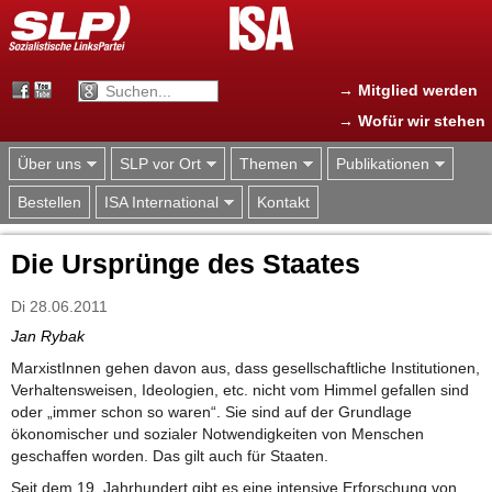
Jump to navigation
→ Mitglied werden
→ Wofür wir stehen
Über uns
SLP vor Ort
Themen
Publikationen
Bestellen
ISA International
Kontakt
Die Ursprünge des Staates
Di 28.06.2011
Jan Rybak
MarxistInnen gehen davon aus, dass gesellschaftliche Institutionen,
Verhaltensweisen, Ideologien, etc. nicht vom Himmel gefallen sind
oder „immer schon so waren“. Sie sind auf der Grundlage
ökonomischer und sozialer Notwendigkeiten von Menschen
geschaffen worden. Das gilt auch für Staaten.
Seit dem 19. Jahrhundert gibt es eine intensive Erforschung von