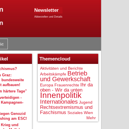
Newsletter
Abbestellen und Details
kt
ikel
Themencloud
Aktivitäten und Berichte
schismus?
Betrieb
Arbeitskämpfe
n Graz:
und Gewerkschaft
 bundesweite
Ihr da
 aufbauen!
Europa
Frauenrechte
oben - Wir da unten
 härtere Tage"
Innenpolitik
verteidigen -
Internationales
Jugend
r Kampagnen-
Rechtsextremismus und
Faschismus
Soziales
Wien
Gegen Genozid
Mehr
shing am ESC!
 Krieg und