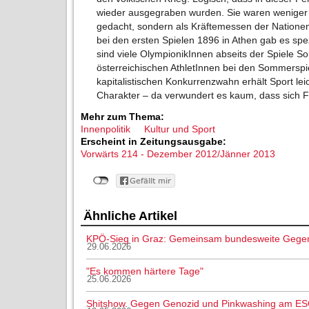
wieder ausgegraben wurden. Sie waren weniger a
gedacht, sondern als Kräftemessen der Nationen
bei den ersten Spielen 1896 in Athen gab es spez
sind viele OlympionikInnen abseits der Spiele S
österreichischen AthletInnen bei den Sommersp
kapitalistischen Konkurrenzwahn erhält Sport leic
Charakter – da verwundert es kaum, dass sich F
Mehr zum Thema:
Innenpolitik
Kultur und Sport
Erscheint in Zeitungsausgabe:
Vorwärts 214 - Dezember 2012/Jänner 2013
Ähnliche Artikel
KPÖ-Sieg in Graz: Gemeinsam bundesweite Gege
29.06.2026
"Es kommen härtere Tage"
25.06.2026
Shitshow. Gegen Genozid und Pinkwashing am ES