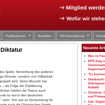
Jump to navigation
Publikationen
Bestellen
ISA International
Konta
Neueste Art
 Diktatur
Was ist Fa
KPÖ-Sieg i
Gemeinsam
Gegenmacht
es Spiels: Vernichtung des anderen
"Es kommen
Ego-Shooter, sondern von Völkerball,
Streikrecht 
gespielt wird. Seine Wurzeln hat
Gelungene
s – als Folge der Etablierung
Auftakt!
n (früher hießen die Teams auch
Shitshow. 
wurde es durch den deutschen
und Pinkwa
“ Jahn. Ihm war es Vorbereitung für
Iran: Gegen
eriode auch die Olympischen Spiele