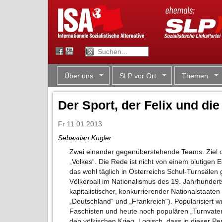
Über uns
SLP vor Ort
Themen
Der Sport, der Felix und die
Fr 11.01.2013
Sebastian Kugler
Zwei einander gegenüberstehende Teams. Ziel d
„Volkes“. Die Rede ist nicht von einem blutigen 
das wohl täglich in Österreichs Schul-Turnsälen 
Völkerball im Nationalismus des 19. Jahrhundert
kapitalistischer, konkurrierender Nationalstaate
„Deutschland“ und „Frankreich“). Popularisiert 
Faschisten und heute noch populären „Turnvater
den völkischen Krieg. Logisch, dass in dieser P