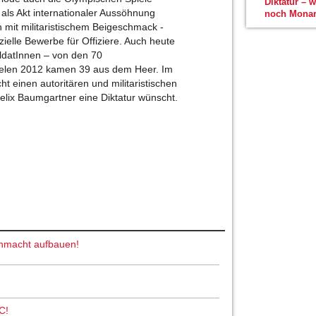
Diktatur – 
ls Akt internationaler Aussöhnung
noch Monar
 mit militaristischem Beigeschmack -
ielle Bewerbe für Offiziere. Auch heute
oldatInnen – von den 70
ielen 2012 kamen 39 aus dem Heer. Im
ht einen autoritären und militaristischen
elix Baumgartner eine Diktatur wünscht.
nmacht aufbauen!
C!