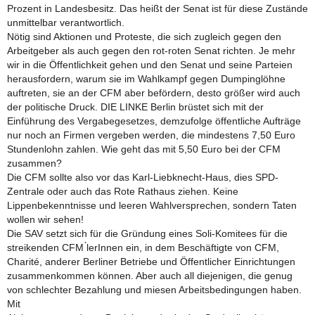
Prozent in Landesbesitz. Das heißt der Senat ist für diese Zustände
unmittelbar verantwortlich.
Nötig sind Aktionen und Proteste, die sich zugleich gegen den
Arbeitgeber als auch gegen den rot-roten Senat richten. Je mehr
wir in die Öffentlichkeit gehen und den Senat und seine Parteien
herausfordern, warum sie im Wahlkampf gegen Dumpinglöhne
auftreten, sie an der CFM aber befördern, desto größer wird auch
der politische Druck. DIE LINKE Berlin brüstet sich mit der
Einführung des Vergabegesetzes, demzufolge öffentliche Aufträge
nur noch an Firmen vergeben werden, die mindestens 7,50 Euro
Stundenlohn zahlen. Wie geht das mit 5,50 Euro bei der CFM
zusammen?
Die CFM sollte also vor das Karl-Liebknecht-Haus, dies SPD-
Zentrale oder auch das Rote Rathaus ziehen. Keine
Lippenbekenntnisse und leeren Wahlversprechen, sondern Taten
wollen wir sehen!
Die SAV setzt sich für die Gründung eines Soli-Komitees für die
streikenden CFM ́lerInnen ein, in dem Beschäftigte von CFM,
Charité, anderer Berliner Betriebe und Öffentlicher Einrichtungen
zusammenkommen können. Aber auch all diejenigen, die genug
von schlechter Bezahlung und miesen Arbeitsbedingungen haben.
Mit