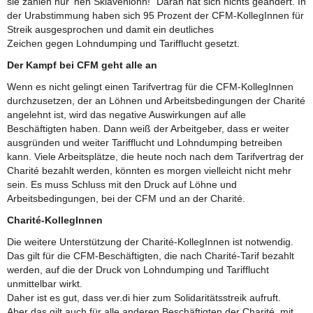
sie zahlen nur ‘nen Sklavenlohn!“ Daran hat sich nichts geändert. In
der Urabstimmung haben sich 95 Prozent der CFM-KollegInnen für
Streik ausgesprochen und damit ein deutliches
Zeichen gegen Lohndumping und Tarifflucht gesetzt.
Der Kampf bei CFM geht alle an
Wenn es nicht gelingt einen Tarifvertrag für die CFM-KollegInnen
durchzusetzen, der an Löhnen und Arbeitsbedingungen der Charité
angelehnt ist, wird das negative Auswirkungen auf alle
Beschäftigten haben. Dann weiß der Arbeitgeber, dass er weiter
ausgründen und weiter Tarifflucht und Lohndumping betreiben
kann. Viele Arbeitsplätze, die heute noch nach dem Tarifvertrag der
Charité bezahlt werden, könnten es morgen vielleicht nicht mehr
sein. Es muss Schluss mit den Druck auf Löhne und
Arbeitsbedingungen, bei der CFM und an der Charité.
Charité-KollegInnen
Die weitere Unterstützung der Charité-KollegInnen ist notwendig.
Das gilt für die CFM-Beschäftigten, die nach Charité-Tarif bezahlt
werden, auf die der Druck von Lohndumping und Tarifflucht
unmittelbar wirkt.
Daher ist es gut, dass ver.di hier zum Solidaritätsstreik aufruft.
Aber das gilt auch für alle anderen Beschäftigten der Charité, mit