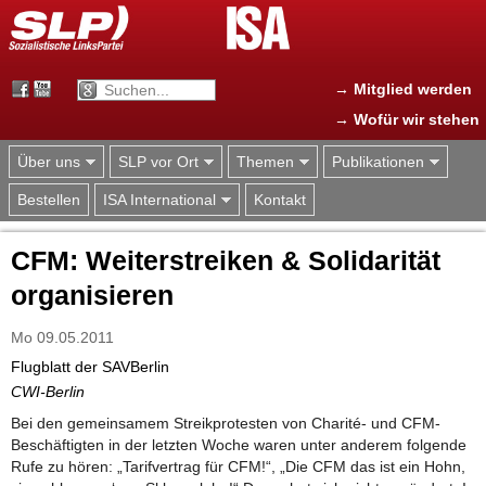
Jump to navigation
→ Mitglied werden
→ Wofür wir stehen
Über uns
SLP vor Ort
Themen
Publikationen
Bestellen
ISA International
Kontakt
CFM: Weiterstreiken & Solidarität
organisieren
Mo 09.05.2011
Flugblatt der SAVBerlin
CWI-Berlin
Bei den gemeinsamem Streikprotesten von Charité- und CFM-
Beschäftigten in der letzten Woche waren unter anderem folgende
Rufe zu hören: „Tarifvertrag für CFM!“, „Die CFM das ist ein Hohn,