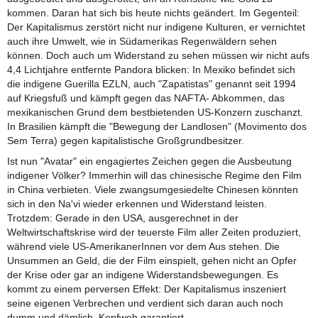
kommen. Daran hat sich bis heute nichts geändert. Im Gegenteil:
Der Kapitalismus zerstört nicht nur indigene Kulturen, er vernichtet
auch ihre Umwelt, wie in Südamerikas Regenwäldern sehen
können. Doch auch um Widerstand zu sehen müssen wir nicht aufs
4,4 Lichtjahre entfernte Pandora blicken: In Mexiko befindet sich
die indigene Guerilla EZLN, auch "Zapatistas" genannt seit 1994
auf Kriegsfuß und kämpft gegen das NAFTA- Abkommen, das
mexikanischen Grund dem bestbietenden US-Konzern zuschanzt.
In Brasilien kämpft die "Bewegung der Landlosen" (Movimento dos
Sem Terra) gegen kapitalistische Großgrundbesitzer.
Ist nun "Avatar" ein engagiertes Zeichen gegen die Ausbeutung
indigener Völker? Immerhin will das chinesische Regime den Film
in China verbieten. Viele zwangsumgesiedelte Chinesen könnten
sich in den Na'vi wieder erkennen und Widerstand leisten.
Trotzdem: Gerade in den USA, ausgerechnet in der
Weltwirtschaftskrise wird der teuerste Film aller Zeiten produziert,
während viele US-AmerikanerInnen vor dem Aus stehen. Die
Unsummen an Geld, die der Film einspielt, gehen nicht an Opfer
der Krise oder gar an indigene Widerstandsbewegungen. Es
kommt zu einem perversen Effekt: Der Kapitalismus inszeniert
seine eigenen Verbrechen und verdient sich daran auch noch
dumm und dämlich. Kopfweh garantiert.