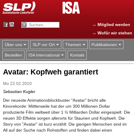
Jump to navigation
→ Mitglied werden
→ Wofür wir stehen
Über uns
SLP vor Ort
Themen
Publikationen
Bestellen
ISA International
Kontakt
Avatar: Kopfweh garantiert
Mo 22.02.2010
Sebastian Kugler
Der neueste Animationsblockbuster "Avatar" bricht alle
Kinorekorde: Mittlerweile hat der um 300 Millionen Dollar
produzierte Film weltweit über 1 ½ Milliarden Dollar eingespielt. Die
neuen 3D Effekte sorgen allerorts für Staunen und Kopfweh. Die
Story von "Avatar" ist kurz erzählt: Die gierigen Menschen sind im
All auf der Suche nach Rohstoffen und finden dabei einen