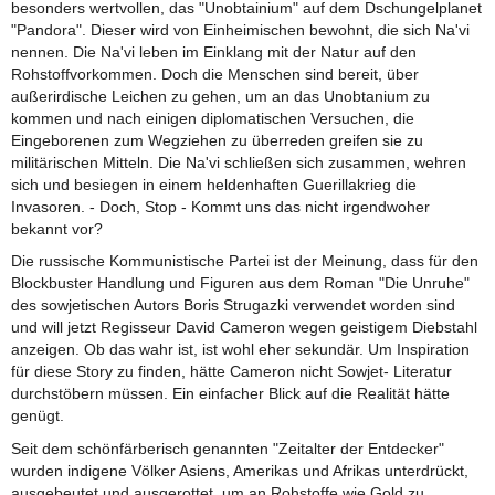
besonders wertvollen, das "Unobtainium" auf dem Dschungelplanet
"Pandora". Dieser wird von Einheimischen bewohnt, die sich Na'vi
nennen. Die Na'vi leben im Einklang mit der Natur auf den
Rohstoffvorkommen. Doch die Menschen sind bereit, über
außerirdische Leichen zu gehen, um an das Unobtanium zu
kommen und nach einigen diplomatischen Versuchen, die
Eingeborenen zum Wegziehen zu überreden greifen sie zu
militärischen Mitteln. Die Na'vi schließen sich zusammen, wehren
sich und besiegen in einem heldenhaften Guerillakrieg die
Invasoren. - Doch, Stop - Kommt uns das nicht irgendwoher
bekannt vor?
Die russische Kommunistische Partei ist der Meinung, dass für den
Blockbuster Handlung und Figuren aus dem Roman "Die Unruhe"
des sowjetischen Autors Boris Strugazki verwendet worden sind
und will jetzt Regisseur David Cameron wegen geistigem Diebstahl
anzeigen. Ob das wahr ist, ist wohl eher sekundär. Um Inspiration
für diese Story zu finden, hätte Cameron nicht Sowjet- Literatur
durchstöbern müssen. Ein einfacher Blick auf die Realität hätte
genügt.
Seit dem schönfärberisch genannten "Zeitalter der Entdecker"
wurden indigene Völker Asiens, Amerikas und Afrikas unterdrückt,
ausgebeutet und ausgerottet, um an Rohstoffe wie Gold zu