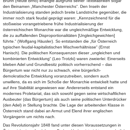
Brünn (heute Brno) erlangte aufgrund seiner Textilfabriken sogar
den Beinamen „Manchester Österreichs“. Den Inseln der
Industrialisierung standen jedoch breite Landstriche gegenüber, die
immer noch stark feudal geprägt waren: „Kennzeichnend für die
stoßweise vorangetriebene frühe Industrialisierung der
österreichischen Monarchie war die ungleichmäßige Entwicklung,
die zu auffallenden Disproportionalitäten [Ungleichgewichten]
führte.“ (Wolfgang Häusler). So entstanden die „für Österreich
typischen feudal-kapitalistischen Mischverhältnisse“ (Ernst
Hanisch). Die politischen Konsequenzen dieser „ungleichen und
kombinierten Entwicklung“ (Leo Trotzki) waren zweierlei: Einerseits
blieben Adel und Grundbesitz politisch vorherrschend – das
Bürgertum war nicht nur zu schwach, eine bürgerlich-
demokratische Entwicklung voranzutreiben, sondern auch
unwillens, da es sich im Schoße der Monarchie entwickelt hatte und
auf ihre Stabilität angewiesen war. Andererseits entstand ein
modernes Proletariat, das sich sowohl gegen seine wirtschaftlichen
Ausbeuter (das Bürgertum) als auch seine politischen Unterdrücker
(den Adel) in Stellung brachte. Die Lage der arbeitenden Klasse in
Österreich stand dabei an Armut und Elend ihrer englischen
Vorgängerin um nichts nach.
Das Revolutionsjahr 1848 fand unter diesen Voraussetzungen in