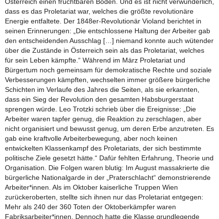
Österreich einen fruchtbaren Boden. Und es ist nicht verwunderlich,
dass es das Proletariat war, welches die größte revolutionäre
Energie entfaltete. Der 1848er-Revolutionär Violand berichtet in
seinen Erinnerungen: „Die entschlossene Haltung der Arbeiter gab
den entscheidenden Ausschlag […] niemand konnte auch wütender
über die Zustände in Österreich sein als das Proletariat, welches
für sein Leben kämpfte.“ Während im März Proletariat und
Bürgertum noch gemeinsam für demokratische Rechte und soziale
Verbesserungen kämpften, wechselten immer größere bürgerliche
Schichten im Verlaufe des Jahres die Seiten, als sie erkannten,
dass ein Sieg der Revolution den gesamten Habsburgerstaat
sprengen würde. Leo Trotzki schrieb über die Ereignisse: „Die
Arbeiter waren tapfer genug, die Reaktion zu zerschlagen, aber
nicht organisiert und bewusst genug, um deren Erbe anzutreten. Es
gab eine kraftvolle Arbeiterbewegung, aber noch keinen
entwickelten Klassenkampf des Proletariats, der sich bestimmte
politische Ziele gesetzt hätte.“ Dafür fehlten Erfahrung, Theorie und
Organisation. Die Folgen waren blutig: Im August massakrierte die
bürgerliche Nationalgarde in der „Praterschlacht“ demonstrierende
Arbeiter*innen. Als im Oktober kaiserliche Truppen Wien
zurückeroberten, stellte sich ihnen nur das Proletariat entgegen:
Mehr als 240 der 360 Toten der Oktoberkämpfer waren
Fabriksarbeiter*innen. Dennoch hatte die Klasse grundlegende