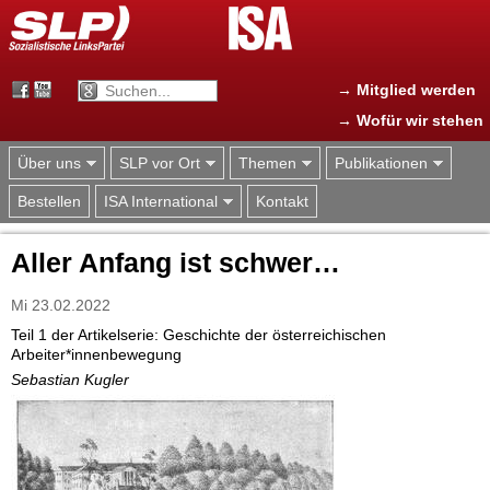
Jump to navigation
→ Mitglied werden
→ Wofür wir stehen
Über uns
SLP vor Ort
Themen
Publikationen
Bestellen
ISA International
Kontakt
Aller Anfang ist schwer…
Mi 23.02.2022
Teil 1 der Artikelserie: Geschichte der österreichischen
Arbeiter*innenbewegung
Sebastian Kugler