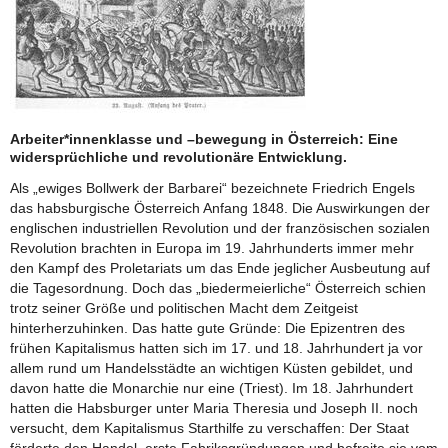
Arbeiter*innenklasse und –bewegung in Österreich: Eine
widersprüchliche und revolutionäre Entwicklung.
Als „ewiges Bollwerk der Barbarei“ bezeichnete Friedrich Engels
das habsburgische Österreich Anfang 1848. Die Auswirkungen der
englischen industriellen Revolution und der französischen sozialen
Revolution brachten in Europa im 19. Jahrhunderts immer mehr
den Kampf des Proletariats um das Ende jeglicher Ausbeutung auf
die Tagesordnung. Doch das „biedermeierliche“ Österreich schien
trotz seiner Größe und politischen Macht dem Zeitgeist
hinterherzuhinken. Das hatte gute Gründe: Die Epizentren des
frühen Kapitalismus hatten sich im 17. und 18. Jahrhundert ja vor
allem rund um Handelsstädte an wichtigen Küsten gebildet, und
davon hatte die Monarchie nur eine (Triest). Im 18. Jahrhundert
hatten die Habsburger unter Maria Theresia und Joseph II. noch
versucht, dem Kapitalismus Starthilfe zu verschaffen: Der Staat