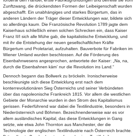
förderte den Handel, erste Fabriksgründungen und befreite sie vom
Zunftzwang, die drückendsten Formen der Leibeigenschaft wurden
abgeschafft. Ein unabhängiges und starkes Bürgertum, das in
anderen Ländern der Träger dieser Entwicklungen war, bildete sich
so allerdings kaum. Die Französische Revolution 1789 jagte dem
Kaiserhaus schließlich einen solchen Schrecken ein, dass Kaiser
Franz II/I sich alle Mühe gab, die kapitalistische Entwicklung, und
mit ihr die Entstehung der neuen gesellschaftlichen Kräfte
Bürgertum und Proletariat, aufzuhalten. Bauverbote für Fabriken im
Wiener Umland wurden beschlossen. Auf die Förderung des
Eisenbahnwesens angesprochen, antwortete der Kaiser: „Na, na,
durch die Eisenbahnen käm' nur die Revolution ins Land.“
Dennoch begann das Bollwerk zu bröckeln. Ironischerweise
beschleunigte sich diese Entwicklung erst nach dem
konterrevolutionären Sieg Österreichs und seiner Verbündeten
über das napoleonische Frankreich 1815. Vor allem die westlichen
Gebiete der Monarchie wurden in den Strom des Kapitalismus
gerissen. Federführend war dabei die Textilindustrie, besonders in
Niederösterreich und Böhmen. Bezeichnenderweise war es vor
allem ausländisches Kapital, das diese Entwicklungen in Gang
setzte, wie etwa John Thornton aus Manchester, der die
Technologie der englischen Textilindustrie nach Österreich brachte.