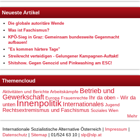
Neueste Artikel
Die globale autoritäre Wende
Was ist Faschismus?
KPÖ-Sieg in Graz: Gemeinsam bundesweite Gegenmacht
aufbauen!
"Es kommen härtere Tage"
Streikrecht verteidigen - Gelungener Kampagnen-Auftakt!
Shitshow. Gegen Genozid und Pinkwashing am ESC!
Themencloud
Betrieb und
Aktivitäten und Berichte
Arbeitskämpfe
Gewerkschaft
Ihr da oben - Wir da
Europa
Frauenrechte
Innenpolitik
Internationales
unten
Jugend
Rechtsextremismus und Faschismus
Soziales
Wien
Mehr
Internationale Sozialistische Alternative Österreich |
Impressum
|
Datenschutz
|
Sitemap
| 01/524 63 10 |
slp@slp.at