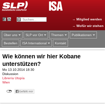
Jump to navigation
→ Mitglied werden
→ Wofür wir stehen
Über uns
SLP vor Ort
Themen
Publikationen
Bestellen
ISA International
Kontakt
Wie können wir hier Kobane
unterstützen?
Mo 13.10.2014 18:30
Diskussion
Librería Utopía
Wien