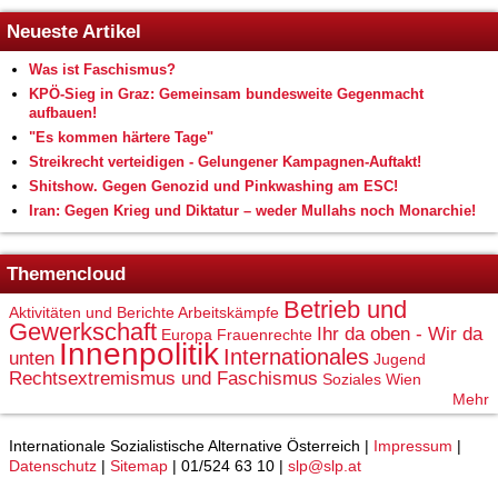
Neueste Artikel
Was ist Faschismus?
KPÖ-Sieg in Graz: Gemeinsam bundesweite Gegenmacht
aufbauen!
"Es kommen härtere Tage"
Streikrecht verteidigen - Gelungener Kampagnen-Auftakt!
Shitshow. Gegen Genozid und Pinkwashing am ESC!
Iran: Gegen Krieg und Diktatur – weder Mullahs noch Monarchie!
Themencloud
Betrieb und
Aktivitäten und Berichte
Arbeitskämpfe
Gewerkschaft
Ihr da oben - Wir da
Europa
Frauenrechte
Innenpolitik
Internationales
unten
Jugend
Rechtsextremismus und Faschismus
Soziales
Wien
Mehr
Internationale Sozialistische Alternative Österreich |
Impressum
|
Datenschutz
|
Sitemap
| 01/524 63 10 |
slp@slp.at