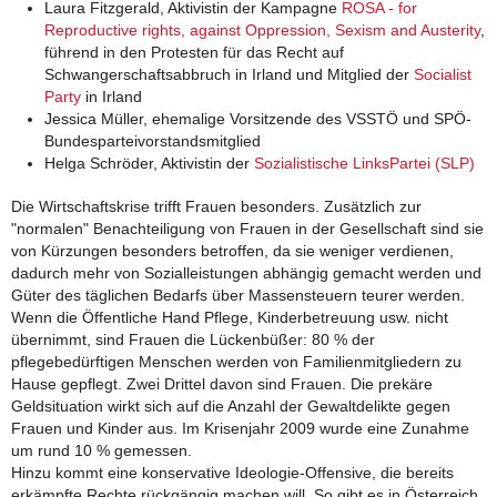
Laura Fitzgerald, Aktivistin der Kampagne
ROSA - for
Reproductive rights, against Oppression, Sexism and Austerity
,
führend in den Protesten für das Recht auf
Schwangerschaftsabbruch in Irland und Mitglied der
Socialist
Party
in Irland
Jessica Müller, ehemalige Vorsitzende des VSSTÖ und SPÖ-
Bundesparteivorstandsmitglied
Helga Schröder, Aktivistin der
Sozialistische LinksPartei (SLP)
Die Wirtschaftskrise trifft Frauen besonders. Zusätzlich zur
"normalen" Benachteiligung von Frauen in der Gesellschaft sind sie
von Kürzungen besonders betroffen, da sie weniger verdienen,
dadurch mehr von Sozialleistungen abhängig gemacht werden und
Güter des täglichen Bedarfs über Massensteuern teurer werden.
Wenn die Öffentliche Hand Pflege, Kinderbetreuung usw. nicht
übernimmt, sind Frauen die Lückenbüßer: 80 % der
pflegebedürftigen Menschen werden von Familienmitgliedern zu
Hause gepflegt. Zwei Drittel davon sind Frauen. Die prekäre
Geldsituation wirkt sich auf die Anzahl der Gewaltdelikte gegen
Frauen und Kinder aus. Im Krisenjahr 2009 wurde eine Zunahme
um rund 10 % gemessen.
Hinzu kommt eine konservative Ideologie-Offensive, die bereits
erkämpfte Rechte rückgängig machen will. So gibt es in Österreich