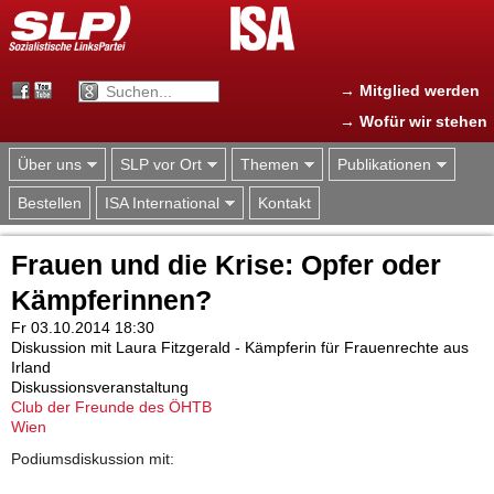
Jump to navigation
→ Mitglied werden
→ Wofür wir stehen
Über uns
SLP vor Ort
Themen
Publikationen
Bestellen
ISA International
Kontakt
Frauen und die Krise: Opfer oder
Kämpferinnen?
Fr 03.10.2014 18:30
Diskussion mit Laura Fitzgerald - Kämpferin für Frauenrechte aus
Irland
Diskussionsveranstaltung
Club der Freunde des ÖHTB
Wien
Podiumsdiskussion mit: