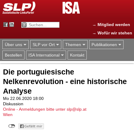
Jump to navigation
→ Mitglied werden
→ Wofür wir stehen
Über uns
SLP vor Ort
Themen
Publikationen
Bestellen
ISA International
Kontakt
Die portuguiesische
Nelkenrevolution - eine historische
Analyse
Mo 22.06.2020 18:00
Diskussion
Online - Anmeldungen bitte unter slp@slp.at
Wien