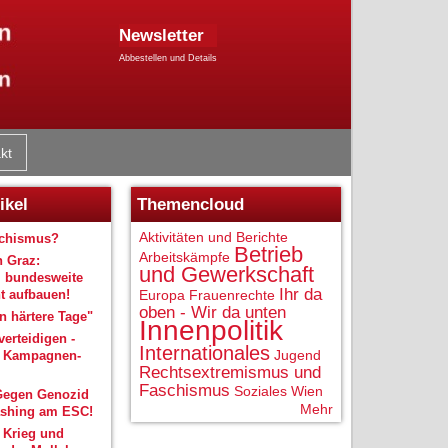
Newsletter
Abbestellen und Details
kt
ikel
Themencloud
Aktivitäten und Berichte
schismus?
Betrieb
Arbeitskämpfe
n Graz:
und Gewerkschaft
 bundesweite
Ihr da
 aufbauen!
Europa
Frauenrechte
oben - Wir da unten
 härtere Tage"
Innenpolitik
verteidigen -
Internationales
Jugend
r Kampagnen-
Rechtsextremismus und
Faschismus
Soziales
Wien
Gegen Genozid
Mehr
shing am ESC!
 Krieg und