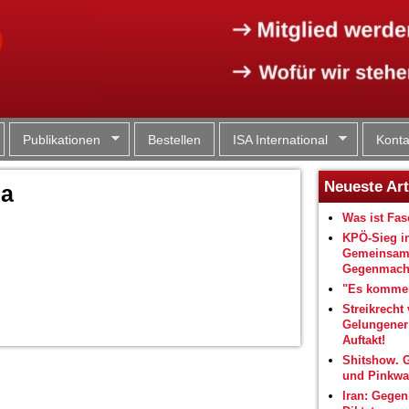
Jump to navigation
Publikationen
Bestellen
ISA International
Konta
Neueste Art
na
Was ist Fa
KPÖ-Sieg i
Gemeinsam
Gegenmacht
"Es kommen
Streikrecht 
Gelungene
Auftakt!
Shitshow. 
und Pinkwa
Iran: Gegen