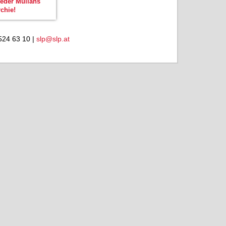
weder Mullahs
chie!
524 63 10 |
slp@slp.at