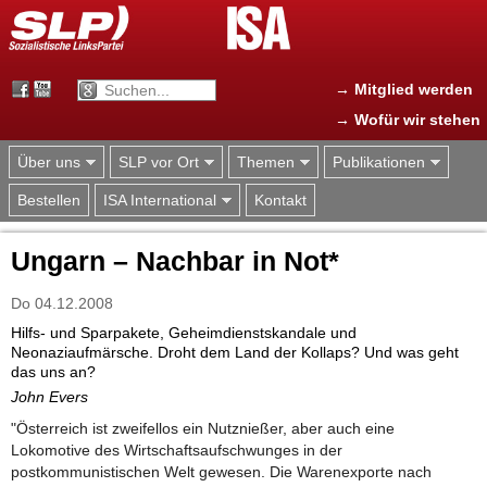
Jump to navigation
→ Mitglied werden
→ Wofür wir stehen
Über uns
SLP vor Ort
Themen
Publikationen
Bestellen
ISA International
Kontakt
Ungarn – Nachbar in Not*
Do 04.12.2008
Hilfs- und Sparpakete, Geheimdienstskandale und
Neonaziaufmärsche. Droht dem Land der Kollaps? Und was geht
das uns an?
John Evers
"Österreich ist zweifellos ein Nutznießer, aber auch eine
Lokomotive des Wirtschaftsaufschwunges in der
postkommunistischen Welt gewesen. Die Warenexporte nach