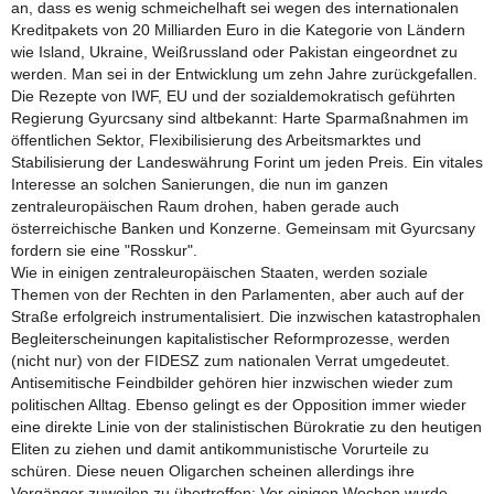
an, dass es wenig schmeichelhaft sei wegen des internationalen
Kreditpakets von 20 Milliarden Euro in die Kategorie von Ländern
wie Island, Ukraine, Weißrussland oder Pakistan eingeordnet zu
werden. Man sei in der Entwicklung um zehn Jahre zurückgefallen.
Die Rezepte von IWF, EU und der sozialdemokratisch geführten
Regierung Gyurcsany sind altbekannt: Harte Sparmaßnahmen im
öffentlichen Sektor, Flexibilisierung des Arbeitsmarktes und
Stabilisierung der Landeswährung Forint um jeden Preis. Ein vitales
Interesse an solchen Sanierungen, die nun im ganzen
zentraleuropäischen Raum drohen, haben gerade auch
österreichische Banken und Konzerne. Gemeinsam mit Gyurcsany
fordern sie eine "Rosskur".
Wie in einigen zentraleuropäischen Staaten, werden soziale
Themen von der Rechten in den Parlamenten, aber auch auf der
Straße erfolgreich instrumentalisiert. Die inzwischen katastrophalen
Begleiterscheinungen kapitalistischer Reformprozesse, werden
(nicht nur) von der FIDESZ zum nationalen Verrat umgedeutet.
Antisemitische Feindbilder gehören hier inzwischen wieder zum
politischen Alltag. Ebenso gelingt es der Opposition immer wieder
eine direkte Linie von der stalinistischen Bürokratie zu den heutigen
Eliten zu ziehen und damit antikommunistische Vorurteile zu
schüren. Diese neuen Oligarchen scheinen allerdings ihre
Vorgänger zuweilen zu übertreffen: Vor einigen Wochen wurde