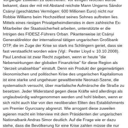
bekannt, dass der mit mit Abstand reichste Mann Ungarns Sándor
Csányi (geschätztes Vermögen: 600 Millionen Euro) nicht nur
Robbie Williams beim Hochzeitfest seines Sohnes auftreten lies.
Mittels eines riesigen Privatgeheimdienstes in dem zahlreiche Ex-
Mitarbeiter der Staatssicherheit arbeiten, unterstützte er die
Intrigen des FIDESZ-Führers Orban. Pikanterweise ist Csányi
Generaldirektor der international tätigen ungarischen Großbank
OTP, die im Zuge der Krise so stark ins Schlingern geriet, dass sie
fast verstaatlicht worden wäre (Vgl.: Pester Lloyd v. 10.10.2008).
Paul Lendvai ist zwar Recht zugeben, wenn er heute "die
Nebenwirkungen der globalen Finanzkrise" für diese Region als
"derzeit unabsehbar" einstuft. Denn ein Produkt der gegenwärtigen
ökonomischen und politischen Krise des ungarischen Kapitalismus
ist eine starke und ungeheuer gewaltbereite Neonazi-Szene, die
systematisch versucht, über martialische Aufmärsche die Straße zu
besetzen. Jeder Widerstand gegen diese Kräfte wird allerdings als
unglaubwürdig wahrgenommen werden und hohl bleiben, wenn er
sich nicht auch klar von den neoliberalen Eliten des Establishments
um Premier Gyurcsany abgrenzt. Wie arrogant diese zuweilen
agieren macht ein Interview mit dem Präsidenten der ungarischen
Nationalbank Andras Simor deutlich. Auf die Frage wie er dazu
stehe, dass die Bevölkerung für eine Krise zahlen müsse die nur