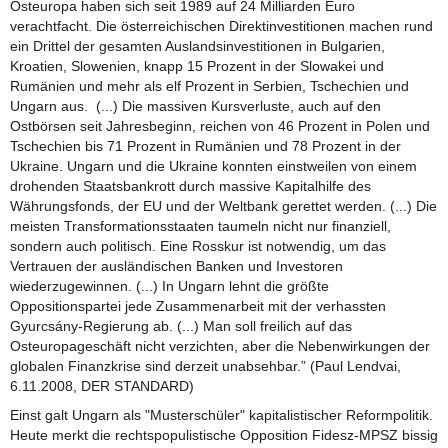
Osteuropa haben sich seit 1989 auf 24 Milliarden Euro
verachtfacht. Die österreichischen Direktinvestitionen machen rund
ein Drittel der gesamten Auslandsinvestitionen in Bulgarien,
Kroatien, Slowenien, knapp 15 Prozent in der Slowakei und
Rumänien und mehr als elf Prozent in Serbien, Tschechien und
Ungarn aus. (...) Die massiven Kursverluste, auch auf den
Ostbörsen seit Jahresbeginn, reichen von 46 Prozent in Polen und
Tschechien bis 71 Prozent in Rumänien und 78 Prozent in der
Ukraine. Ungarn und die Ukraine konnten einstweilen von einem
drohenden Staatsbankrott durch massive Kapitalhilfe des
Währungsfonds, der EU und der Weltbank gerettet werden. (...) Die
meisten Transformationsstaaten taumeln nicht nur finanziell,
sondern auch politisch. Eine Rosskur ist notwendig, um das
Vertrauen der ausländischen Banken und Investoren
wiederzugewinnen. (...) In Ungarn lehnt die größte
Oppositionspartei jede Zusammenarbeit mit der verhassten
Gyurcsány-Regierung ab. (...) Man soll freilich auf das
Osteuropageschäft nicht verzichten, aber die Nebenwirkungen der
globalen Finanzkrise sind derzeit unabsehbar.” (Paul Lendvai,
6.11.2008, DER STANDARD)
Einst galt Ungarn als "Musterschüler" kapitalistischer Reformpolitik.
Heute merkt die rechtspopulistische Opposition Fidesz-MPSZ bissig