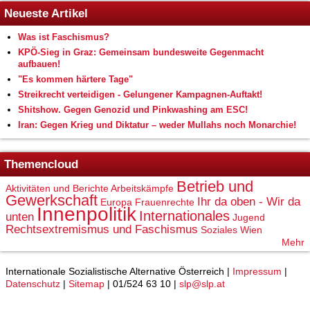
Neueste Artikel
Was ist Faschismus?
KPÖ-Sieg in Graz: Gemeinsam bundesweite Gegenmacht
aufbauen!
"Es kommen härtere Tage"
Streikrecht verteidigen - Gelungener Kampagnen-Auftakt!
Shitshow. Gegen Genozid und Pinkwashing am ESC!
Iran: Gegen Krieg und Diktatur – weder Mullahs noch Monarchie!
Themencloud
Betrieb und
Aktivitäten und Berichte
Arbeitskämpfe
Gewerkschaft
Ihr da oben - Wir da
Europa
Frauenrechte
Innenpolitik
Internationales
unten
Jugend
Rechtsextremismus und Faschismus
Soziales
Wien
Mehr
Internationale Sozialistische Alternative Österreich |
Impressum
|
Datenschutz
|
Sitemap
| 01/524 63 10 |
slp@slp.at