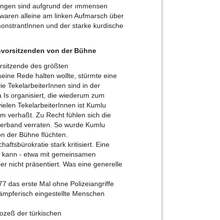
ungen sind aufgrund der ımmensen
 waren alleine am linken Aufmarsch über
monstrantInnen und der starke kurdische
svorsitzenden von der Bühne
Vorsitzende des größten
ine Rede halten wollte, stürmte eine
ie TekelarbeiterInnen sind in der
 Is organisiert, die wiederum zum
ielen TekelarbeiterInnen ist Kumlu
em verhaßt. Zu Recht fühlen sich die
verband verraten. So wurde Kumlu
 von der Bühne flüchten.
ftsbürokratie stark kritisiert. Eine
 kann - etwa mit gemeinsamen
er nicht präsentiert. Was eine generelle
77 das erste Mal ohne Polizeiangriffe
ämpferisch eingestellte Menschen
ozeß der türkischen