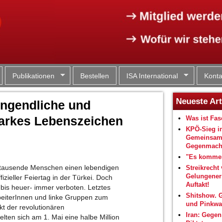
Jump to navigation
Publikationen
Bestellen
ISA International
Konta
Neueste Art
ungendliche und
starkes Lebenszeichen
Was ist Fa
KPÖ-Sieg i
Gemeinsam
Gegenmacht
"Es kommen
rttausende Menschen einen lebendigen
Streikrecht 
Gelungene
izieller Feiertag in der Türkei. Doch
Auftakt!
 bis heuer- immer verboten. Letztes
Shitshow. 
rbeiterInnen und linke Gruppen zum
und Pinkwa
t der revolutionären
Iran: Gegen
ten sich am 1. Mai eine halbe Million