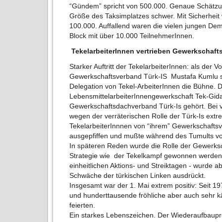
“Gündem” spricht von 500.000. Genaue Schätz
Größe des Taksimplatzes schwer. Mit Sicherheit
100.000. Auffallend waren die vielen jungen De
Block mit über 10.000 TeilnehmerInnen.
TekelarbeiterInnen vertrieben Gewerkschaft
Starker Auftritt der TekelarbeiterInnen: als der 
Gewerkschaftsverband Türk-IS Mustafa Kumlu se
Delegation von Tekel-ArbeiterInnen die Bühne. D
LebensmittelarbeiterInnengewerkschaft Tek-Gida
Gewerkschaftsdachverband Türk-Is gehört. Bei v
wegen der verräterischen Rolle der Türk-Is extr
TekelarbeiterInnnen von “ihrem” Gewerkschafts
ausgepfiffen und mußte während des Tumults
In späteren Reden wurde die Rolle der Gewerkscha
Strategie wie der Tekelkampf gewonnen werden
einheitlichen Aktions- und Streiktagen - wurde ab
Schwäche der türkischen Linken ausdrückt.
Insgesamt war der 1. Mai extrem positiv: Seit 19
und hunderttausende fröhliche aber auch sehr k
feierten.
Ein starkes Lebenszeichen. Der Wiederaufbaupr