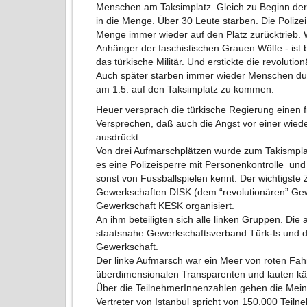
Menschen am Taksimplatz. Gleich zu Beginn de
in die Menge. Über 30 Leute starben. Die Polizei
Menge immer wieder auf den Platz zurücktrieb.
Anhänger der faschistischen Grauen Wölfe - ist 
das türkische Militär. Und erstickte die revoluti
Auch später starben immer wieder Menschen durc
am 1.5. auf den Taksimplatz zu kommen.
Heuer versprach die türkische Regierung einen f
Versprechen, daß auch die Angst vor einer wied
ausdrückt.
Von drei Aufmarschplätzen wurde zum Takismplat
es eine Polizeisperre mit Personenkontrolle un
sonst von Fussballspielen kennt. Der wichtigst
Gewerkschaften DISK (dem “revolutionären” Ge
Gewerkschaft KESK organisiert.
An ihm beteiligten sich alle linken Gruppen. Di
staatsnahe Gewerkschaftsverband Türk-Is und di
Gewerkschaft.
Der linke Aufmarsch war ein Meer von roten Fah
überdimensionalen Transparenten und lauten kä
Über die TeilnehmerInnenzahlen gehen die Meinu
Vertreter von Istanbul spricht von 150.000 Teil