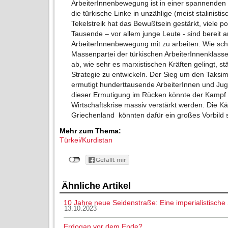
ArbeiterInnenbewegung ist in einer spannenden 
die türkische Linke in unzählige (meist stalinisti
Tekelstreik hat das Bewußtsein gestärkt, viele polit
Tausende – vor allem junge Leute - sind bereit
ArbeiterInnenbewegung mit zu arbeiten. Wie schne
Massenpartei der türkischen ArbeiterInnenklasse
ab, wie sehr es marxistischen Kräften gelingt, s
Strategie zu entwickeln. Der Sieg um den Taksim
ermutigt hunderttausende ArbeiterInnen und Jug
dieser Ermutigung im Rücken könnte der Kampf
Wirtschaftskrise massiv verstärkt werden. Die Kä
Griechenland könnten dafür ein großes Vorbil
Mehr zum Thema:
Türkei/Kurdistan
Ähnliche Artikel
10 Jahre neue Seidenstraße: Eine imperialistisch
13.10.2023
Erdogan vor dem Ende?