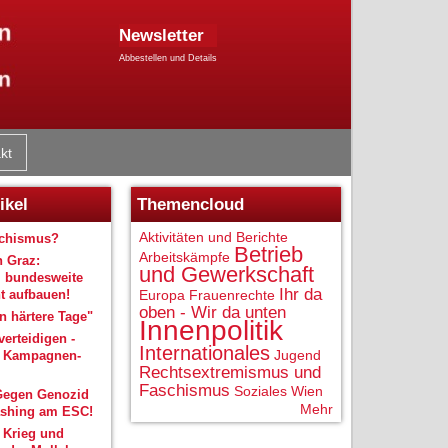
Newsletter
Abbestellen und Details
kt
ikel
Themencloud
Aktivitäten und Berichte
schismus?
Betrieb
Arbeitskämpfe
n Graz:
und Gewerkschaft
 bundesweite
Ihr da
 aufbauen!
Europa
Frauenrechte
oben - Wir da unten
 härtere Tage"
Innenpolitik
verteidigen -
Internationales
Jugend
r Kampagnen-
Rechtsextremismus und
Faschismus
Soziales
Wien
Gegen Genozid
Mehr
shing am ESC!
 Krieg und