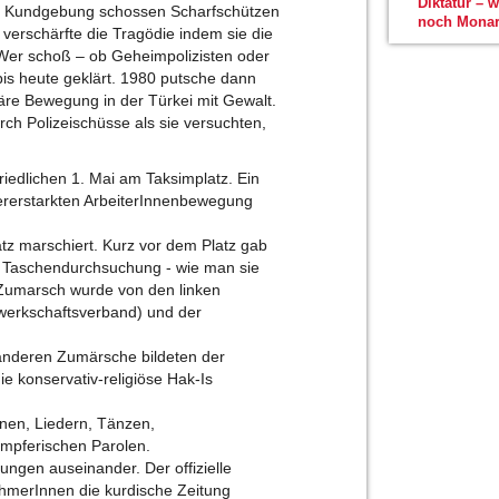
Diktatur – 
r Kundgebung schossen Scharfschützen
noch Monar
 verschärfte die Tragödie indem sie die
 Wer schoß – ob Geheimpolizisten oder
bis heute geklärt. 1980 putsche dann
onäre Bewegung in der Türkei mit Gewalt.
h Polizeischüsse als sie versuchten,
riedlichen 1. Mai am Taksimplatz. Ein
ererstarkten ArbeiterInnenbewegung
z marschiert. Kurz vor dem Platz gab
d Taschendurchsuchung - wie man sie
e Zumarsch wurde von den linken
werkschaftsverband) und der
e anderen Zumärsche bildeten der
e konservativ-religiöse Hak-Is
nen, Liedern, Tänzen,
mpferischen Parolen.
ngen auseinander. Der offizielle
nehmerInnen die kurdische Zeitung